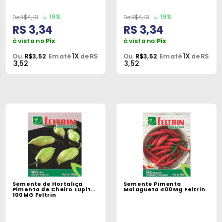
19%
19%
R$4,13
R$4,13
R$ 3,34
R$ 3,34
à vista no
Pix
à vista no
Pix
1X
1X
Ou
R$3,52
Em até
de R$
Ou
R$3,52
Em até
de R$
3,52
3,52
Semente de Hortaliça
Semente Pimenta
Pimenta de Cheiro Lupita
Malagueta 400Mg Feltrin
100MG Feltrin