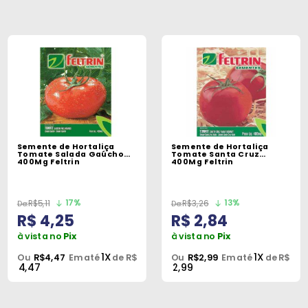
Semente de Hortaliça
Semente de Hortaliça
Tomate Salada Gaúcho
Tomate Santa Cruz
400Mg Feltrin
400Mg Feltrin
17%
13%
R$5,11
R$3,26
R$ 4,25
R$ 2,84
à vista no
Pix
à vista no
Pix
1X
1X
Ou
R$4,47
Em até
de R$
Ou
R$2,99
Em até
de R$
4,47
2,99