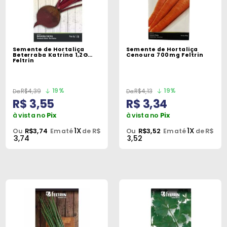
Semente de Hortaliça
Semente de Hortaliça
Beterraba Katrina 1,2G
Cenoura 700mg Feltrin
Feltrin
19%
19%
R$4,39
R$4,13
R$ 3,55
R$ 3,34
à vista no
Pix
à vista no
Pix
1X
1X
Ou
R$3,74
Em até
de R$
Ou
R$3,52
Em até
de R$
3,74
3,52