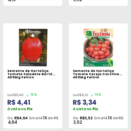
Semente de Hortaliça
Semente de Hortaliça
Tomate Saladete Bartô
Tomate Cereja Carolina
400Mg Feltrin
400Mg Feltrin
19%
19%
R$5,45
R$4,13
R$ 4,41
R$ 3,34
à vista no
Pix
à vista no
Pix
1X
1X
Ou
R$4,64
Em até
de R$
Ou
R$3,52
Em até
de R$
4,64
3,52