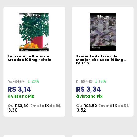
Semente de Ervas de
Semente de Ervas de
Arrudas 100Mg Feltrin
Manjericão Roxo 100Mg
Feltrin
23%
19%
R$4,08
R$4,13
R$ 3,14
R$ 3,34
à vista no
Pix
à vista no
Pix
1X
1X
Ou
R$3,30
Em até
de R$
Ou
R$3,52
Em até
de R$
3,30
3,52