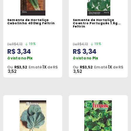
Semente de Hortaliça
Semente de Hortaliça
Cebolinha 400Mg Feltrin
Coentro Português 1.6g
Feltrin
19%
19%
R$4,13
R$4,13
R$ 3,34
R$ 3,34
à vista no
Pix
à vista no
Pix
1X
1X
Ou
R$3,52
Em até
de R$
Ou
R$3,52
Em até
de R$
3,52
3,52