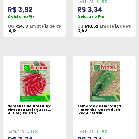
19%
R$4,13
R$ 3,92
R$ 3,34
à vista no
Pix
à vista no
Pix
1X
1X
Ou
R$4,13
Em até
de R$
Ou
R$3,52
Em até
de R$
4,13
3,52
Semente de Hortaliça
Semente de Hortaliça
Pimenta Malagueta
Pimentão Cascadura
400Mg Feltrin
Ikeda Feltrin
19%
19%
R$4,13
R$4,13