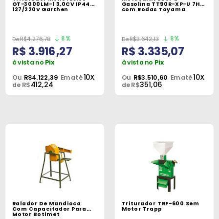
Máquinas
GT-3000LM-1 3,0CV IP44
Gasolina TT90R-XP-U 7HP
127/220V Garthen
com Rodas Toyama
Iluminação
8%
8%
R$4.276,78
R$3.642,13
Materiais
R$ 3.916,27
R$ 3.335,07
de
à vista no
Pix
à vista no
Pix
Construção
10X
10X
Ou
R$4.122,39
Em até
Ou
R$3.510,60
Em até
412,24
351,06
de R$
de R$
Materiais
Elétricos
Materiais
Hidráulicos
e
Pneumáticos
Tintas
e
Ralador De Mandioca
Triturador TRF-600 Sem
Químicos
Com Capacitador Para
Motor Trapp
Motor Botimet