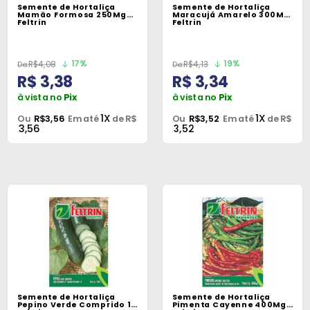
Semente de Hortaliça
Semente de Hortaliça
Mamão Formosa 250Mg
Maracujá Amarelo 300Mg
Feltrin
Feltrin
17%
19%
R$4,08
R$4,13
R$ 3,38
R$ 3,34
à vista no
Pix
à vista no
Pix
1X
1X
Ou
R$3,56
Em até
de R$
Ou
R$3,52
Em até
de R$
3,56
3,52
Semente de Hortaliça
Semente de Hortaliça
Pepino Verde Comprido 1G
Pimenta Cayenne 400Mg