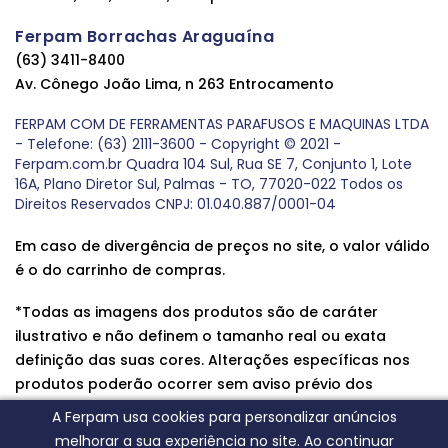
Ferpam Borrachas Araguaína
(63) 3411-8400
Av. Cônego João Lima, n 263 Entrocamento
FERPAM COM DE FERRAMENTAS PARAFUSOS E MAQUINAS LTDA
- Telefone: (63) 2111-3600 - Copyright © 2021 -
Ferpam.com.br Quadra 104 Sul, Rua SE 7, Conjunto 1, Lote
16A, Plano Diretor Sul, Palmas - TO, 77020-022 Todos os
Direitos Reservados CNPJ: 01.040.887/0001-04
Em caso de divergência de preços no site, o valor válido
é o do carrinho de compras.
*Todas as imagens dos produtos são de caráter
ilustrativo e não definem o tamanho real ou exata
definição das suas cores. Alterações específicas nos
produtos poderão ocorrer sem aviso prévio dos
fornecedores, qualquer dúvida sobre nossos produtos
A Ferpam usa cookies para personalizar anúncios
entre em contato conosco.
melhorar a sua experiência no site. Ao continuar