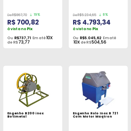
Peças
e
19%
8%
R$867,70
R$5.234,65
Acessórios
R$ 700,82
R$ 4.793,34
à vista no
Pix
à vista no
Pix
Oficina
10X
Ou
R$737,71
Em até
Ou
R$5.045,62
Em até
Mecânica
73,77
10X
504,56
de R$
de R$
Engenho B200 inox
Engenho Rolo Inox B 721
Botimetal
Com Motor Maqtron