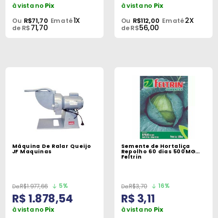
à vista no
Pix
à vista no
Pix
1X
2X
Ou
R$71,70
Em até
Ou
R$112,00
Em até
71,70
56,00
de R$
de R$
Máquina De Ralar Queijo
Semente de Hortaliça
JF Maquinas
Repolho 60 dias 500MG
Feltrin
5%
16%
R$1.977,66
R$3,70
R$ 1.878,54
R$ 3,11
à vista no
Pix
à vista no
Pix