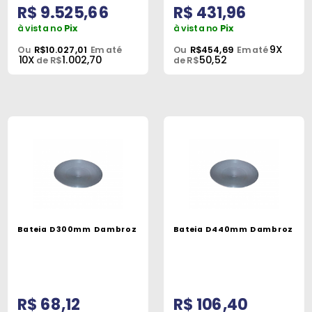
R$ 9.525,66
R$ 431,96
à vista no
Pix
à vista no
Pix
9X
Ou
R$10.027,01
Em até
Ou
R$454,69
Em até
10X
1.002,70
50,52
de R$
de R$
Bateia D300mm Dambroz
Bateia D440mm Dambroz
R$ 68,12
R$ 106,40