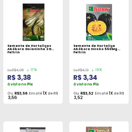
Semente de Hortaliças
Semente de Hortaliça
Abóbora Goianinha 2G
Abóbora Hiroko 550Mg
Feltrin
Feltrin
17%
19%
R$4,08
R$4,13
R$ 3,38
R$ 3,34
à vista no
Pix
à vista no
Pix
1X
1X
Ou
R$3,56
Em até
de R$
Ou
R$3,52
Em até
de R$
3,56
3,52