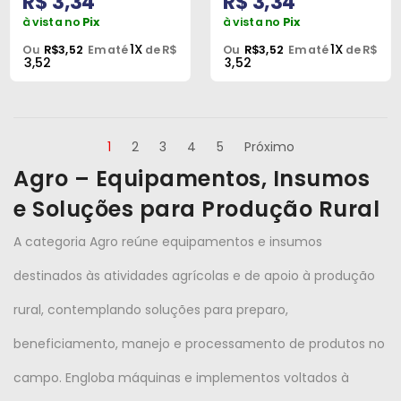
R$ 3,34
R$ 3,34
à vista no
Pix
à vista no
Pix
1X
1X
Ou
R$3,52
Em até
de R$
Ou
R$3,52
Em até
de R$
3,52
3,52
1
2
3
4
5
Próximo
Agro – Equipamentos, Insumos
e Soluções para Produção Rural
A categoria Agro reúne equipamentos e insumos
destinados às atividades agrícolas e de apoio à produção
rural, contemplando soluções para preparo,
beneficiamento, manejo e processamento de produtos no
campo. Engloba máquinas e implementos voltados à