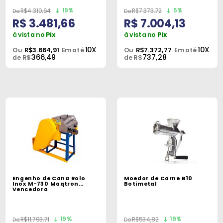
19%
5%
R$4.310,64
R$7.373,72
R$ 3.481,66
R$ 7.004,13
à vista no
Pix
à vista no
Pix
10X
10X
Ou
R$3.664,91
Em até
Ou
R$7.372,77
Em até
366,49
737,28
de R$
de R$
Engenho de Cana Rolo
Moedor de Carne B10
Inox M-730 Maqtron
Botimetal
Vencedora
19%
19%
R$11.793,71
R$534,82