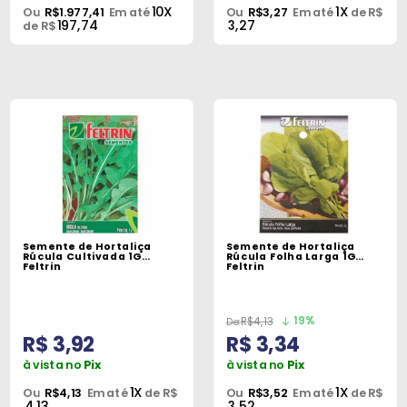
10X
1X
Ou
R$1.977,41
Em até
Ou
R$3,27
Em até
de R$
197,74
3,27
de R$
Semente de Hortaliça
Semente de Hortaliça
Rúcula Cultivada 1G
Rúcula Folha Larga 1G
Feltrin
Feltrin
19%
R$4,13
R$ 3,92
R$ 3,34
à vista no
Pix
à vista no
Pix
1X
1X
Ou
R$4,13
Em até
de R$
Ou
R$3,52
Em até
de R$
4,13
3,52