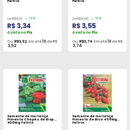
Feltrin
Feltrin
19%
19%
R$4,13
R$4,39
R$ 3,34
R$ 3,55
à vista no
Pix
à vista no
Pix
1X
1X
Ou
R$3,52
Em até
de R$
Ou
R$3,74
Em até
de R$
3,52
3,74
Semente de Hortaliça
Semente de Hortaliça
Pimenta Chapéu de Bispo
Pimenta de Bico 400Mg
400Mg Feltrin
Feltrin