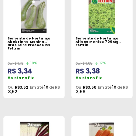
Semente de Hortaliça
Semente de Hortaliça
Abobrinha Menina
Alface Monica 700Mg
Brasileira Precoce 2G
Feltrin
Feltrin
19%
17%
R$4,13
R$4,08
R$ 3,34
R$ 3,38
à vista no
Pix
à vista no
Pix
1X
1X
Ou
R$3,52
Em até
de R$
Ou
R$3,56
Em até
de R$
3,52
3,56