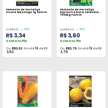
Semente de Hortaliça
Semente de Hortaliça
Couve Manteiga 1g Feltrin
Espinafre Nova Zelândia
700Mg Feltrin
19%
19%
R$4,13
R$4,44
R$ 3,34
R$ 3,60
à vista no
Pix
à vista no
Pix
1X
1X
Ou
R$3,52
Em até
de R$
Ou
R$3,79
Em até
de R$
3,52
3,79