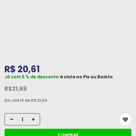
Peças
e
Acessórios
Oficina
Mecânica
R$ 20,61
Já com 5 % de desconto
à vista no
Pix
ou
Boleto
R$21,69
Em até
1X
de R$
21,69
-
+
COMPRAR