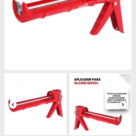
Máquinas
Iluminação
Materiais
de
Construção
Materiais
Elétricos
Materiais
Hidráulicos
e
Pneumáticos
Tintas
e
Químicos