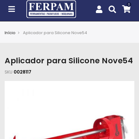
Início
Aplicador para Silicone Nove54
Agro
Casa
Aplicador para Silicone Nove54
e
Jardim
SKU
0028117
EPIs
Fixação
e
Cobertura
Ferramentas
e