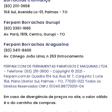
Borrachas Confiança
(63) 2111-3658
104 Sul, Avenida Lo-01, Palmas - TO
Ferpam Borrachas Gurupi
(63) 3351-1665
Av. Pará, 1919, Centro, Gurupi - TO
Ferpam Borrachas Araguaína
(63) 3411-8400
Av. Cônego João Lima, n 263 Entrocamento
FERPAM COM DE FERRAMENTAS PARAFUSOS E MAQUINAS LTDA
- Telefone: (63) 2111-3600 - Copyright © 2021 -
Ferpam.com.br Quadra 104 Sul, Rua SE 7, Conjunto 1, Lote
16A, Plano Diretor Sul, Palmas - TO, 77020-022 Todos os
Direitos Reservados CNPJ: 01.040.887/0001-04
Em caso de divergência de preços no site, o valor válido
é o do carrinho de compras.