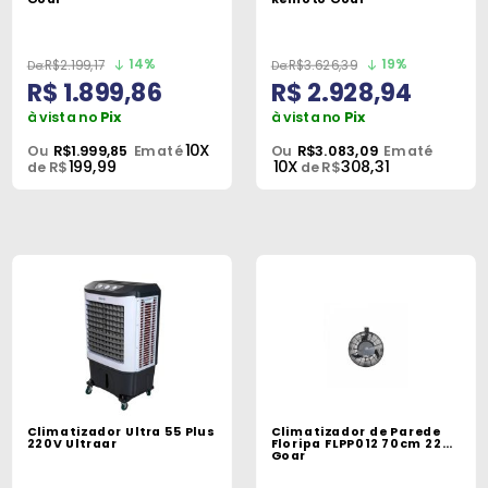
14%
19%
R$2.199,17
R$3.626,39
R$ 1.899,86
R$ 2.928,94
à vista no
Pix
à vista no
Pix
10X
Ou
R$1.999,85
Em até
Ou
R$3.083,09
Em até
199,99
10X
308,31
de R$
de R$
Climatizador Ultra 55 Plus
Climatizador de Parede
220V Ultraar
Floripa FLPP012 70cm 220V
Goar