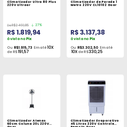
Climatizador Ultra 80 Plus
Climatizador de Parede 1
Peças
220V Ultraar
Metro 220V CL10102 Goar
e
Acessórios
27%
R$2.491,85
R$ 1.819,94
R$ 3.137,38
Oficina
Mecânica
à vista no
Pix
à vista no
Pix
10X
Ou
R$1.915,73
Em até
Ou
R$3.302,50
Em até
191,57
10X
330,25
de R$
de R$
Climatizador Atenas
Climatizador Evaporativo
60cm Coluna 20L 220V
45 Litros 220V Controle
Goar
Remoto Goar