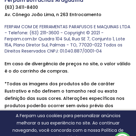
Ferpam Borrachas Araguaína
(63) 3411-8400
Av. Cônego João Lima, n 263 Entrocamento
FERPAM COM DE FERRAMENTAS PARAFUSOS E MAQUINAS LTDA
- Telefone: (63) 2111-3600 - Copyright © 2021 -
Ferpam.com.br Quadra 104 Sul, Rua SE 7, Conjunto 1, Lote
16A, Plano Diretor Sul, Palmas - TO, 77020-022 Todos os
Direitos Reservados CNPJ: 01.040.887/0001-04
Em caso de divergência de preços no site, o valor válido
é o do carrinho de compras.
*Todas as imagens dos produtos são de caráter
ilustrativo e não definem o tamanho real ou exata
definição das suas cores. Alterações específicas nos
produtos poderão ocorrer sem aviso prévio dos
fornecedores, qualquer dúvida sobre nossos produtos
A Ferpam usa cookies para personalizar anúncios
entre em contato conosco.
melhorar a sua experiência no site. Ao continuar
navegando, você concorda com a nossa Política de