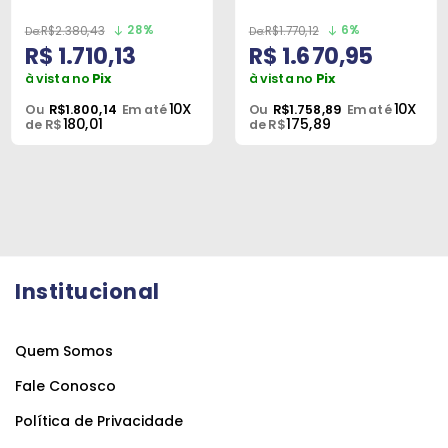
28%
6%
R$2.380,43
R$1.770,12
R$ 1.710,13
R$ 1.670,95
à vista no
Pix
à vista no
Pix
10X
10X
Ou
R$1.800,14
Em até
Ou
R$1.758,89
Em até
180,01
175,89
de R$
de R$
Institucional
Quem Somos
Fale Conosco
Política de Privacidade