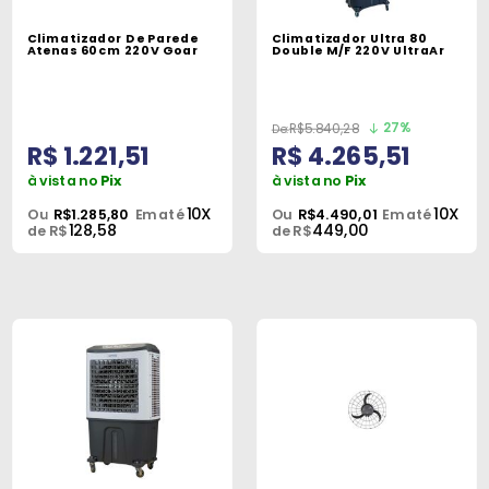
Máquinas
Climatizador De Parede
Climatizador Ultra 80
Atenas 60cm 220V Goar
Double M/F 220V UltraAr
Iluminação
Materiais
de
27%
R$5.840,28
R$ 1.221,51
R$ 4.265,51
Construção
à vista no
Pix
à vista no
Pix
Materiais
10X
10X
Ou
R$1.285,80
Em até
Ou
R$4.490,01
Em até
128,58
449,00
Elétricos
de R$
de R$
Materiais
Hidráulicos
e
Pneumáticos
Tintas
e
Químicos