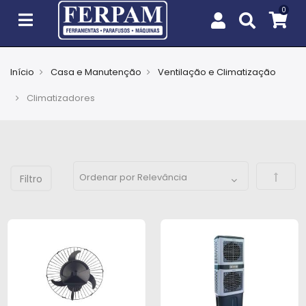
Início
Casa e Manutenção
Ventilação e Climatização
Agro
Climatizadores
Casa
e
Jardim
Defini
EPIs
Fixação
e
Cobertura
Ferramentas
e