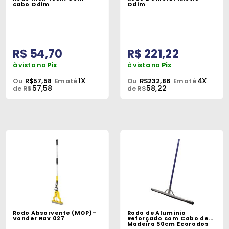
Máquinas
cabo Odim
Odim
Iluminação
Materiais
R$ 54,70
R$ 221,22
de
à vista no
Pix
à vista no
Pix
Construção
1X
4X
Ou
R$57,58
Em até
Ou
R$232,86
Em até
57,58
58,22
de R$
de R$
Materiais
Elétricos
Materiais
Hidráulicos
e
Pneumáticos
Tintas
e
Rodo Absorvente (MOP)-
Rodo de Alumínio
Químicos
Vonder Rav 027
Reforçado com Cabo de
Madeira 50cm Ecorodos