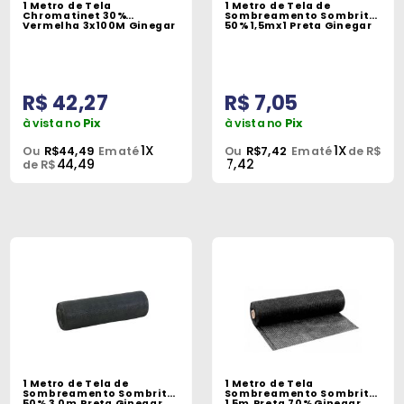
1 Metro de Tela
1 Metro de Tela de
Peças
Chromatinet 30%
Sombreamento Sombrite
Vermelha 3x100M Ginegar
50% 1,5mx1 Preta Ginegar
e
Acessórios
R$ 42,27
R$ 7,05
Oficina
Mecânica
à vista no
Pix
à vista no
Pix
1X
1X
Ou
R$44,49
Em até
Ou
R$7,42
Em até
de R$
44,49
7,42
de R$
1 Metro de Tela de
1 Metro de Tela
Sombreamento Sombrite
Sombreamento Sombrite
50% 3,0m Preta Ginegar
1,5m Preta 70% Ginegar