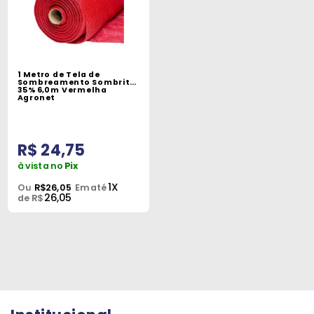
1 Metro de Tela de
Sombreamento Sombrite
35% 6,0m Vermelha
Agronet
R$ 24,75
à vista no
Pix
1X
Ou
R$26,05
Em até
26,05
de R$