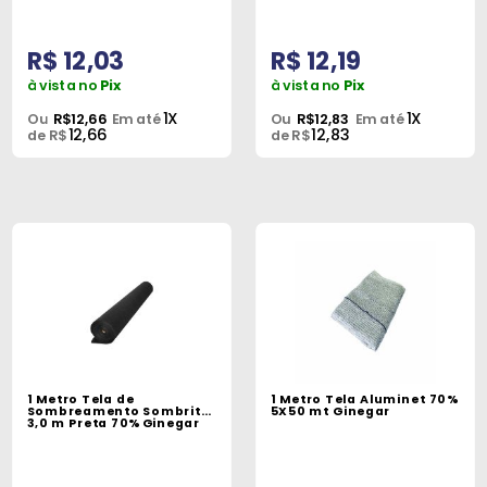
R$ 12,03
R$ 12,19
à vista no
Pix
à vista no
Pix
1X
1X
Ou
R$12,66
Em até
Ou
R$12,83
Em até
12,66
12,83
de R$
de R$
1 Metro Tela de
1 Metro Tela Aluminet 70%
Sombreamento Sombrite
5X50 mt Ginegar
3,0 m Preta 70% Ginegar