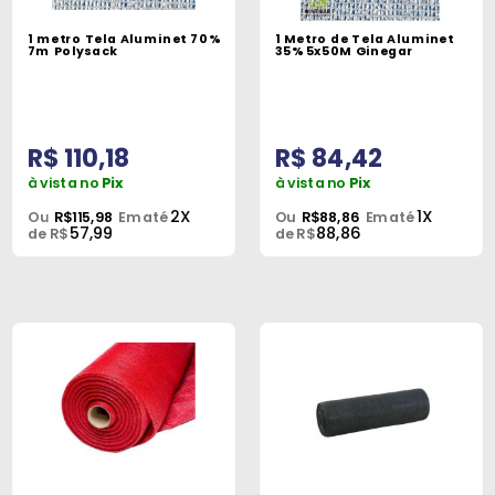
Máquinas
1 metro Tela Aluminet 70%
1 Metro de Tela Aluminet
7m Polysack
35% 5x50M Ginegar
Iluminação
Materiais
de
R$ 110,18
R$ 84,42
Construção
à vista no
Pix
à vista no
Pix
Materiais
2X
1X
Ou
R$115,98
Em até
Ou
R$88,86
Em até
57,99
88,86
Elétricos
de R$
de R$
Materiais
Hidráulicos
e
Pneumáticos
Tintas
e
Químicos