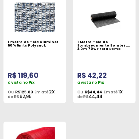
1 metro de Tela Aluminet
1 Metro Tela de
50% 5mts Polysack
Sombreamento Sombrite
3,0m 70% Preta Roma
R$ 119,60
R$ 42,22
à vista no
Pix
à vista no
Pix
2X
1X
Ou
R$125,89
Em até
Ou
R$44,44
Em até
62,95
44,44
de R$
de R$