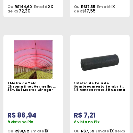
2X
1X
Ou
R$144,60
Em até
Ou
R$17,55
Em até
72,30
17,55
de R$
de R$
1 Metro de Tela
1 Metro de Tela de
Chromatinet Vermelha
Sombreamento Sombrite
35% 6X1 Metros Ginegar
1,5 Metros Preta 30% Roma
R$ 86,94
R$ 7,21
à vista no
Pix
à vista no
Pix
1X
1X
Ou
R$91,52
Em até
Ou
R$7,59
Em até
de R$