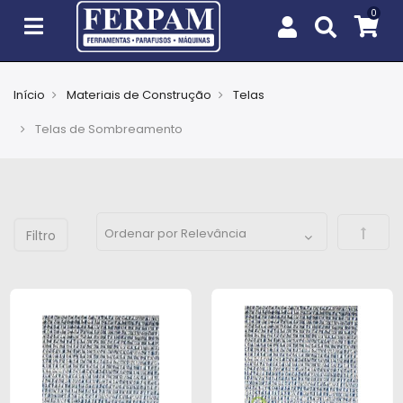
Início
Materiais de Construção
Telas
Agro
Telas de Sombreamento
Casa
e
Jardim
Defini
EPIs
Fixação
e
Cobertura
Ferramentas
e