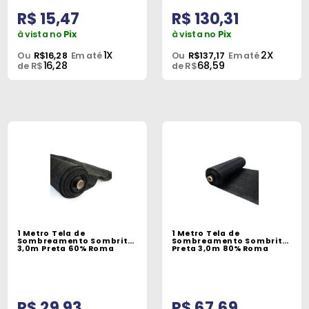
R$ 15,47
R$ 130,31
à vista no
Pix
à vista no
Pix
1X
2X
Ou
R$16,28
Em até
Ou
R$137,17
Em até
16,28
68,59
de R$
de R$
1 Metro Tela de
1 Metro Tela de
Sombreamento Sombrite
Sombreamento Sombrite
3,0m Preta 60% Roma
Preta 3,0m 80% Roma
R$ 29,93
R$ 67,69