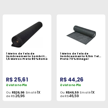
1 Metro de Tela de
1 Metro de Tela de
Sombreamento Sombrite
Sombreamento 6,5m Tela
1,5 Metros Preta 80% Roma
Preta 70% Ginegar
R$ 25,61
R$ 44,26
à vista no
Pix
à vista no
Pix
1X
1X
Ou
R$26,96
Em até
Ou
R$46,59
Em até
26,96
46,59
de R$
de R$