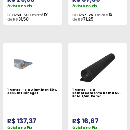
à vista no
Pix
à vista no
Pix
1X
1X
Ou
R$31,50
Em até
Ou
R$71,25
Em até
31,50
71,25
de R$
de R$
1 Metro Tela Aluminet 80%
1 Metro Tela
4X50mt Ginegar
Sombreamento Roma 50%
Rolo 1,5m Roma
R$ 137,37
R$ 16,67
à vista no
Pix
à vista no
Pix