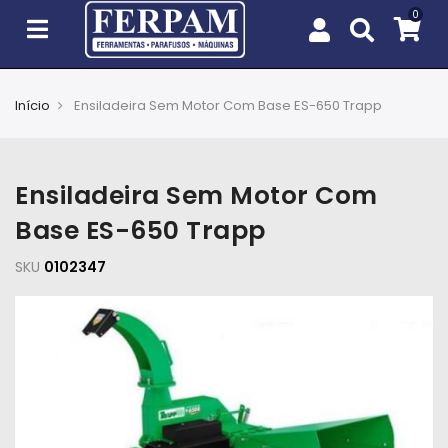
Início
Ensiladeira Sem Motor Com Base ES-650 Trapp
Agro
Casa
Ensiladeira Sem Motor Com
e
Jardim
Base ES-650 Trapp
SKU
EPIs
0102347
Fixação
e
Cobertura
Ferramentas
e