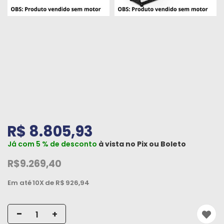
Peças
e
Acessórios
Oficina
Mecânica
R$ 8.805,93
Já com 5 % de desconto
à vista no
Pix
ou
Boleto
R$9.269,40
Em até
10X
de R$
926,94
-
+