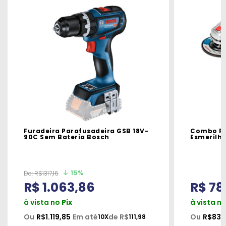
Furadeira Parafusadeira GSB 18V-
Combo Fu
90C Sem Bateria Bosch
Esmerilh
15%
De:
R$1317,16
R$ 1.063,86
R$ 78
à vista no
Pix
à vista n
Ou
R$1.119,85
Em até
de R$
Ou
R$830
10X
111,98