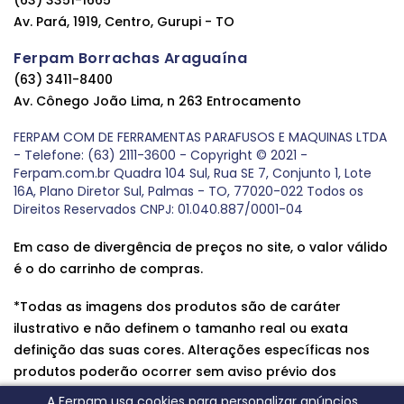
Av. Pará, 1919, Centro, Gurupi - TO
Ferpam Borrachas Araguaína
(63) 3411-8400
Av. Cônego João Lima, n 263 Entrocamento
FERPAM COM DE FERRAMENTAS PARAFUSOS E MAQUINAS LTDA
- Telefone: (63) 2111-3600 - Copyright © 2021 -
Ferpam.com.br Quadra 104 Sul, Rua SE 7, Conjunto 1, Lote
16A, Plano Diretor Sul, Palmas - TO, 77020-022 Todos os
Direitos Reservados CNPJ: 01.040.887/0001-04
Em caso de divergência de preços no site, o valor válido
é o do carrinho de compras.
*Todas as imagens dos produtos são de caráter
ilustrativo e não definem o tamanho real ou exata
definição das suas cores. Alterações específicas nos
produtos poderão ocorrer sem aviso prévio dos
fornecedores, qualquer dúvida sobre nossos produtos
A Ferpam usa cookies para personalizar anúncios