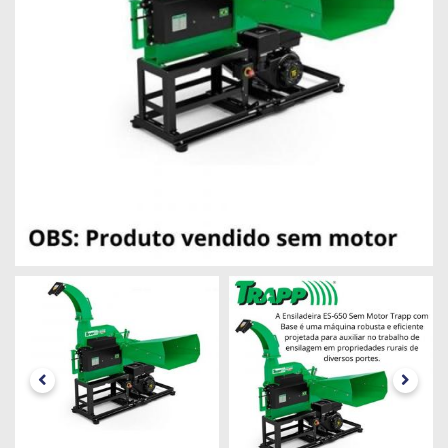
Máquinas
Iluminação
Materiais
de
Construção
Materiais
Elétricos
Materiais
Hidráulicos
e
Pneumáticos
Tintas
e
Químicos