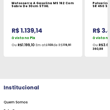
Motosserra A Gasolina MS 162 Com
Pulveriz
Sabre De 30cm STIHL
SR 450 Sti
R$ 1.139,14
R$ 3.
à vista no
Pix
à vista n
Ou
R$1.199,10
Em até
de R$
Ou
R$3.6
10X
119,91
360,88
Institucional
Quem Somos