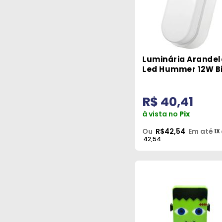
Luminária Arandel
Led Hummer 12W Bi
Avant
R$ 40,41
à vista no
Pix
Ou
R$42,54
Em até
1X
42,54