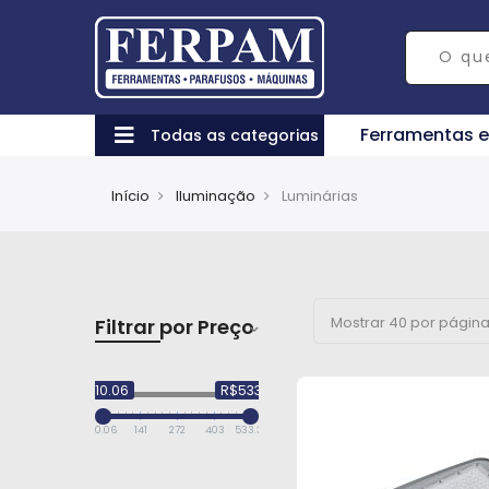
Ferramentas 
Todas as categorias
Início
Iluminação
Luminárias
Filtrar por Preço
R$10.06
R$533.33
10.06
141
272
403
533.33