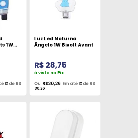
d
Luz Led Noturna
ts 1W
Ângelo 1W Bivolt Avant
R$ 28,75
à vista no
Pix
té
de R$
Ou
R$30,26
Em até
de R$
1X
1X
30,26