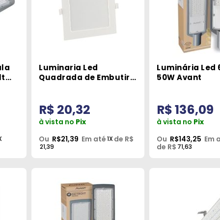
ala
Luminaria Led
Luminária Led
lt
Quadrada de Embutir
50W Avant
t
Backlight 12W 6500K
G-Light
R$ 20,32
R$ 136,09
à vista no
Pix
à vista no
Pix
Ou
R$21,39
Em até
de R$
Ou
R$143,25
Em 
X
1X
de R$
21,39
71,63