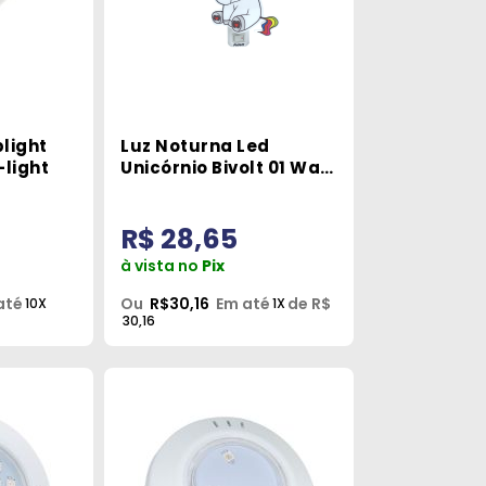
light
Luz Noturna Led
-light
Unicórnio Bivolt 01 Watt
Avant
R$ 28,65
à vista no
Pix
até
Ou
R$30,16
Em até
de R$
10X
1X
30,16