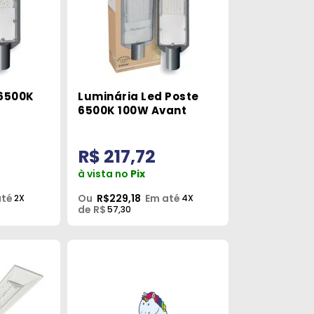
 6500K
Luminária Led Poste
6500K 100W Avant
R$ 217,72
à vista no
Pix
até
Ou
R$229,18
Em até
2X
4X
de R$
57,30