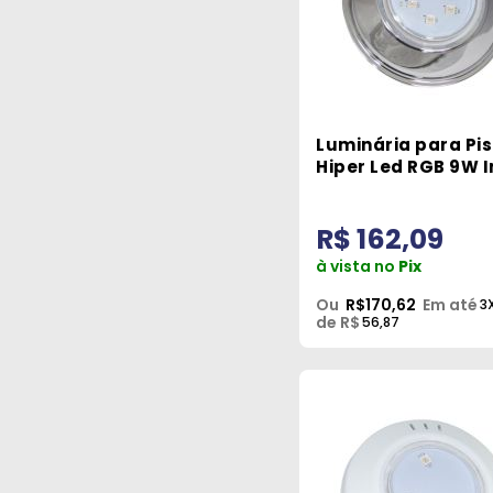
Luminária para Pi
Hiper Led RGB 9W I
316 L Brustec
R$ 162,09
à vista no
Pix
Ou
R$170,62
Em até
3
de R$
56,87