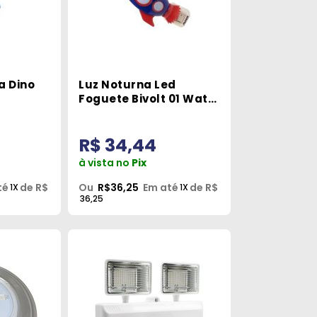
a Dino
Luz Noturna Led
Foguete Bivolt 01 Watt
Avant
R$ 34,44
à vista no
Pix
té
de R$
Ou
R$36,25
Em até
de R$
1X
1X
36,25