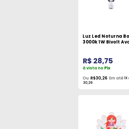
Luz Led Noturna B
3000k 1W Bivolt Av
R$ 28,75
à vista no
Pix
Ou
R$30,26
Em até
1X
30,26