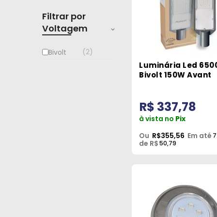
Filtrar por
Voltagem
2
Bivolt
Luminária Led 650
Bivolt 150W Avant
R$ 337,78
à vista no
Pix
Ou
R$355,56
Em até
7
de R$
50,79