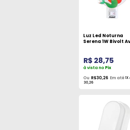
Luz Led Noturna
Serena 1W Bivolt A
R$ 28,75
à vista no
Pix
Ou
R$30,26
Em até
1X
30,26