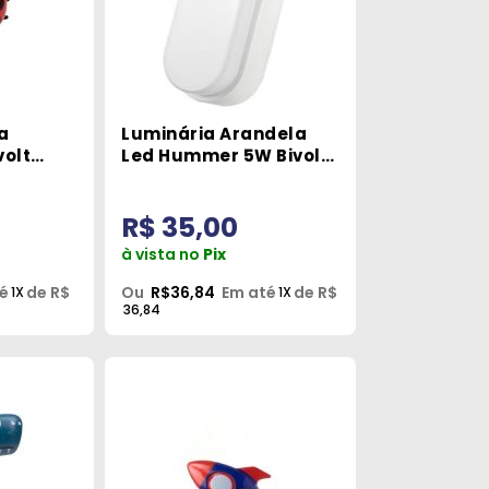
a
Luminária Arandela
volt
Led Hummer 5W Bivolt
Avant
R$ 35,00
à vista no
Pix
é
de R$
Ou
R$36,84
Em até
de R$
1X
1X
36,84