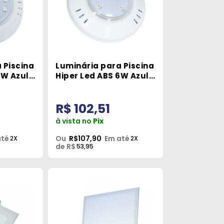
 Piscina
Luminária para Piscina
9W Azul
Hiper Led ABS 6W Azul
Brustec
R$ 102,51
à vista no
Pix
até
Ou
R$107,90
Em até
2X
2X
de R$
53,95