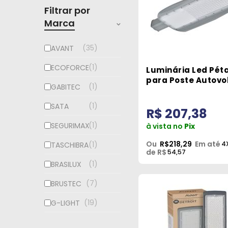
Filtrar por
Marca
35
AVANT
1
ECOFORCE
Luminária Led Pét
para Poste Autovo
1
GABITEC
80W 6500K G-Ligh
1
SATA
R$ 207,38
1
SEGURIMAX
à vista no
Pix
Ou
R$218,29
Em até
4
1
TASCHIBRA
de R$
54,57
1
BRASILUX
7
BRUSTEC
19
G-LIGHT