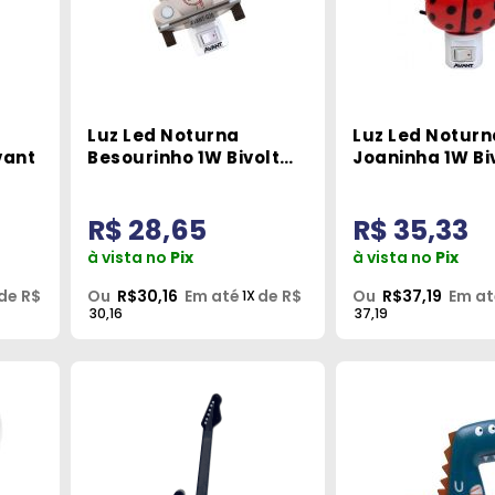
Luz Led Noturna
Luz Led Noturn
vant
Besourinho 1W Bivolt
Joaninha 1W Bi
Avant
Avant
R$ 28,65
R$ 35,33
à vista no
Pix
à vista no
Pix
de R$
Ou
R$30,16
Em até
de R$
Ou
R$37,19
Em at
1X
30,16
37,19