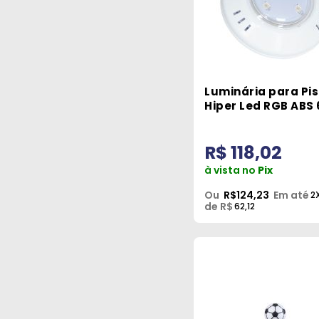
Luminária para Pi
Hiper Led RGB ABS
Brustec
R$ 118,02
à vista no
Pix
Ou
R$124,23
Em até
2
de R$
62,12