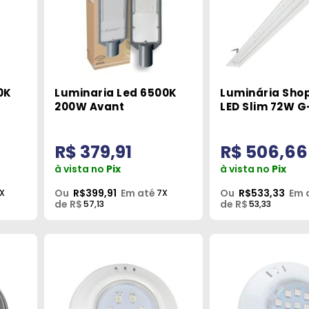
0K
Luminaria Led 6500K
Luminária Shop
200W Avant
LED Slim 72W G
R$ 379,91
R$ 506,66
à vista no
Pix
à vista no
Pix
Ou
R$399,91
Em até
Ou
R$533,33
Em 
X
7X
de R$
de R$
57,13
53,33