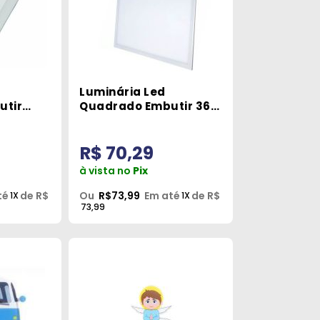
Luminária Led
utir
Quadrado Embutir 36W
6500K GLight
R$ 70,29
à vista no
Pix
té
de R$
Ou
R$73,99
Em até
de R$
1X
1X
73,99