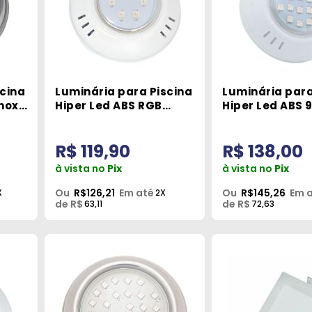
scina
Luminária para Piscina
Luminária para
nox
Hiper Led ABS RGB
Hiper Led ABS 
9W Brustec
Brustec
R$ 119,90
R$ 138,00
à vista no
Pix
à vista no
Pix
Ou
R$126,21
Em até
Ou
R$145,26
Em 
X
2X
de R$
de R$
63,11
72,63