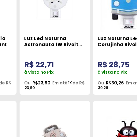
ola
Luz Led Noturna
Luz Noturna Le
ant
Astronauta 1W Bivolt
Corujinha Bivol
Avant
Avant
R$ 22,71
R$ 28,75
à vista no
Pix
à vista no
Pix
de R$
Ou
R$23,90
Em até
de R$
Ou
R$30,26
Em a
1X
23,90
30,26