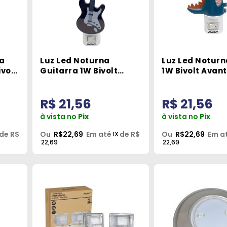
a
Luz Led Noturna
Luz Led Noturn
volt
Guitarra 1W Bivolt
1W Bivolt Avant
Avant
R$ 21,56
R$ 21,56
à vista no
Pix
à vista no
Pix
de R$
Ou
R$22,69
Em até
de R$
Ou
R$22,69
Em a
1X
22,69
22,69