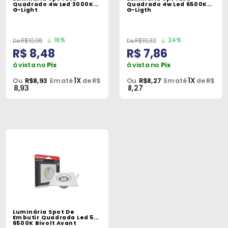
Máquinas
Quadrado 4w Led 3000K
Quadrado 4w Led 6500K
G-Light
G-Ligth
Iluminação
16%
24%
R$10,06
R$10,32
Materiais
R$ 8,48
R$ 7,86
de
à vista no
Pix
à vista no
Pix
Construção
1X
1X
Ou
R$8,93
Em até
de R$
Ou
R$8,27
Em até
de R$
8,93
8,27
Materiais
Elétricos
Materiais
Hidráulicos
e
Pneumáticos
Tintas
e
Luminária Spot De
Químicos
Embutir Quadrada Led 5W
6500K Bivolt Avant