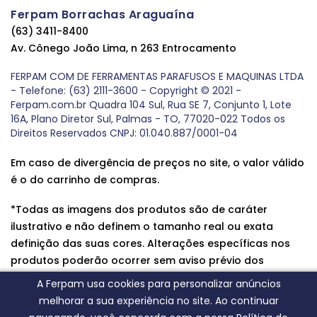
Ferpam Borrachas Araguaína
(63) 3411-8400
Av. Cônego João Lima, n 263 Entrocamento
FERPAM COM DE FERRAMENTAS PARAFUSOS E MAQUINAS LTDA
- Telefone: (63) 2111-3600 - Copyright © 2021 -
Ferpam.com.br Quadra 104 Sul, Rua SE 7, Conjunto 1, Lote
16A, Plano Diretor Sul, Palmas - TO, 77020-022 Todos os
Direitos Reservados CNPJ: 01.040.887/0001-04
Em caso de divergência de preços no site, o valor válido
é o do carrinho de compras.
*Todas as imagens dos produtos são de caráter
ilustrativo e não definem o tamanho real ou exata
definição das suas cores. Alterações específicas nos
produtos poderão ocorrer sem aviso prévio dos
fornecedores, qualquer dúvida sobre nossos produtos
A Ferpam usa cookies para personalizar anúncios
entre em contato conosco.
melhorar a sua experiência no site. Ao continuar