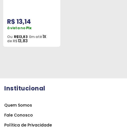
Peças
e
Acessórios
R$ 13,14
à vista no
Pix
Oficina
1X
Ou
R$13,83
Em até
Mecânica
13,83
de R$
Institucional
Quem Somos
Fale Conosco
Política de Privacidade