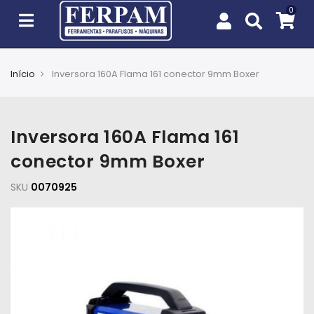
Início
Inversora 160A Flama 161 conector 9mm Boxer
Agro
Casa
Inversora 160A Flama 161
e
Jardim
conector 9mm Boxer
SKU
EPIs
0070925
Fixação
e
Cobertura
Ferramentas
e