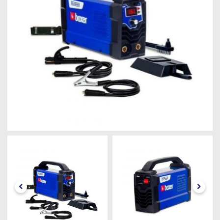
Máquinas
Iluminação
Materiais
de
Construção
Materiais
Elétricos
Materiais
Hidráulicos
e
Pneumáticos
Tintas
e
Químicos