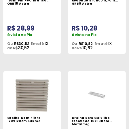
15cm em PVC Branco
Redondo Branco 9,7cm
GRB15 Astra
GRB9 Astra
R$ 28,99
R$ 10,28
à vista no
Pix
à vista no
Pix
1X
1X
Ou
R$30,52
Em até
Ou
R$10,82
Em até
30,52
10,82
de R$
de R$
Grelha Com Filtro
Grelha Sem Caixilho
120x120cm Lukma
Escovado 10X100cm
Metalmig