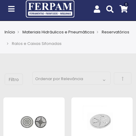
Início
Materiais Hidráulicos e Pneumáticos
Reservatórios
Agro
Ralos e Caixas Sifonadas
Casa
e
Jardim
Defini
EPIs
Fixação
e
Cobertura
Ferramentas
e