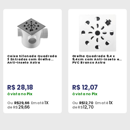
Caixa Sifonada Quadrada
Grelha Quadrada 9,4 x
3 Entradas com Grelha
9,4cm com Anti-Inseto em
Anti-Inseto Astra
PVC Branco Astra
R$ 28,18
R$ 12,07
à vista no
Pix
à vista no
Pix
1X
1X
Ou
R$29,66
Em até
Ou
R$12,70
Em até
29,66
12,70
de R$
de R$