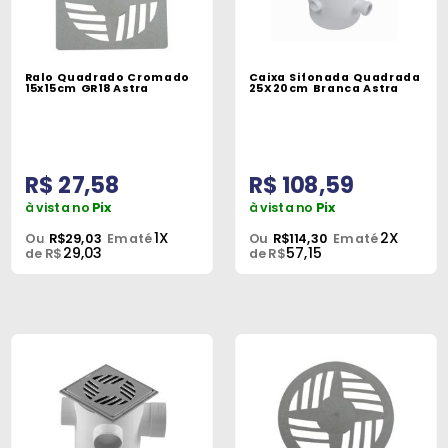
Ralo Quadrado Cromado
Caixa Sifonada Quadrada
15x15cm GR18 Astra
25X20cm Branca Astra
R$ 27,58
R$ 108,59
à vista no
Pix
à vista no
Pix
1X
2X
Ou
R$29,03
Em até
Ou
R$114,30
Em até
29,03
57,15
de R$
de R$