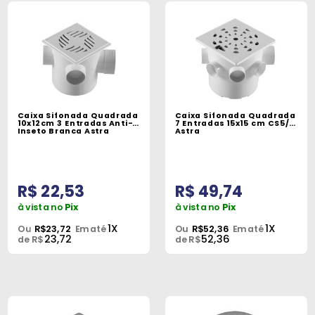
Caixa Sifonada Quadrada
Caixa Sifonada Quadrada
10x12cm 3 Entradas Anti-
7 Entradas 15x15 cm CS5/B
Inseto Branca Astra
Astra
R$ 22,53
R$ 49,74
à vista no
Pix
à vista no
Pix
1X
1X
Ou
R$23,72
Em até
Ou
R$52,36
Em até
23,72
52,36
de R$
de R$