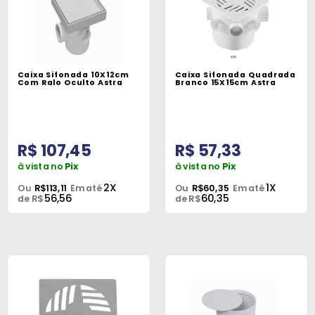
Caixa Sifonada 10X12cm
Caixa Sifonada Quadrada
Com Ralo Oculto Astra
Branco 15X15cm Astra
R$ 107,45
R$ 57,33
à vista no
Pix
à vista no
Pix
2X
1X
Ou
R$113,11
Em até
Ou
R$60,35
Em até
56,56
60,35
de R$
de R$