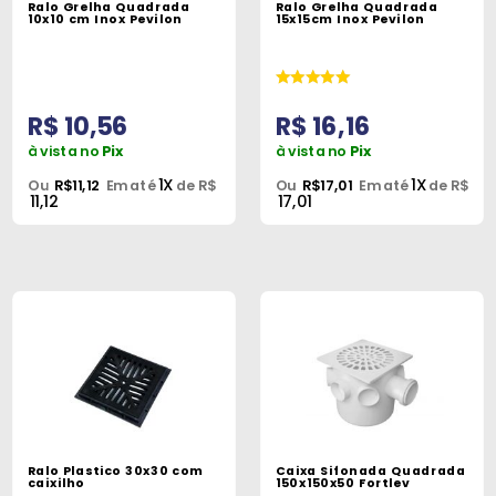
Ralo Grelha Quadrada
Ralo Grelha Quadrada
Peças
10x10 cm Inox Pevilon
15x15cm Inox Pevilon
e
Acessórios
R$ 10,56
R$ 16,16
Oficina
Mecânica
à vista no
Pix
à vista no
Pix
1X
1X
Ou
R$11,12
Em até
de R$
Ou
R$17,01
Em até
de R$
11,12
17,01
Ralo Plastico 30x30 com
Caixa Sifonada Quadrada
caixilho
150x150x50 Fortlev