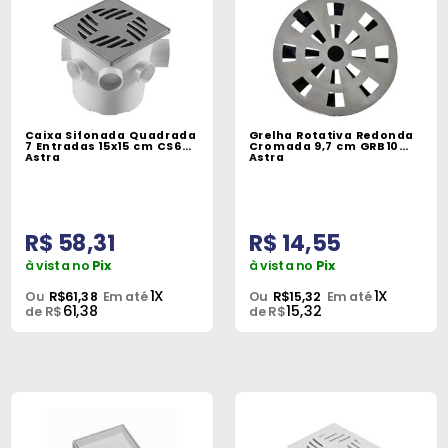
Caixa Sifonada Quadrada
Grelha Rotativa Redonda
7 Entradas 15x15 cm CS6
Cromada 9,7 cm GRB10
Astra
Astra
R$ 58,31
R$ 14,55
à vista no
Pix
à vista no
Pix
1X
1X
Ou
R$61,38
Em até
Ou
R$15,32
Em até
61,38
15,32
de R$
de R$