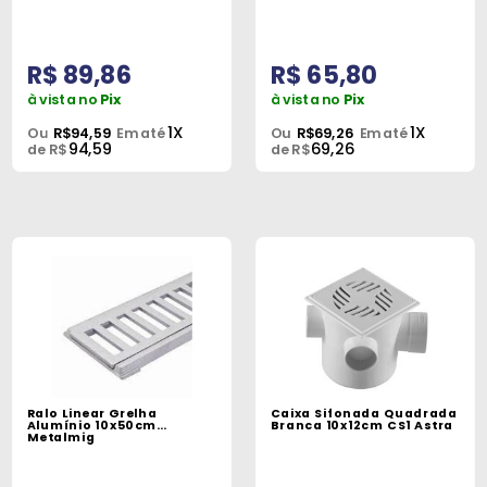
R$ 89,86
R$ 65,80
à vista no
Pix
à vista no
Pix
1X
1X
Ou
R$94,59
Em até
Ou
R$69,26
Em até
94,59
69,26
de R$
de R$
Ralo Linear Grelha
Caixa Sifonada Quadrada
Alumínio 10x50cm
Branca 10x12cm CS1 Astra
Metalmig