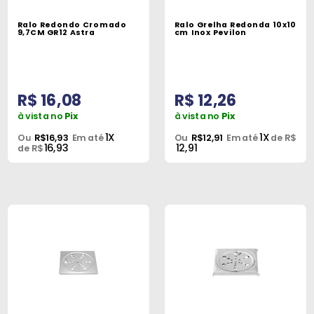
Máquinas
Ralo Redondo Cromado
Ralo Grelha Redonda 10x10
9,7CM GR12 Astra
cm Inox Pevilon
Iluminação
Materiais
de
R$ 16,08
R$ 12,26
Construção
à vista no
Pix
à vista no
Pix
Materiais
1X
1X
Ou
R$16,93
Em até
Ou
R$12,91
Em até
de R$
16,93
12,91
Elétricos
de R$
Materiais
Hidráulicos
e
Pneumáticos
Tintas
e
Químicos