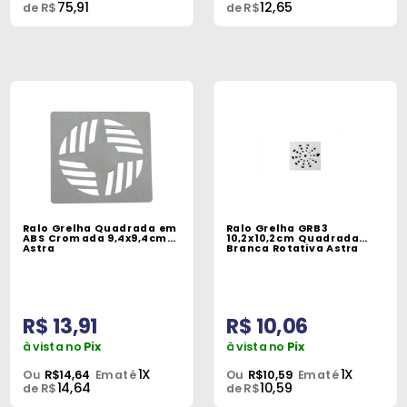
75,91
12,65
de R$
de R$
Ralo Grelha Quadrada em
Ralo Grelha GRB3
ABS Cromada 9,4x9,4cm
10,2x10,2cm Quadrada
Astra
Branca Rotativa Astra
R$ 13,91
R$ 10,06
à vista no
Pix
à vista no
Pix
1X
1X
Ou
R$14,64
Em até
Ou
R$10,59
Em até
14,64
10,59
de R$
de R$