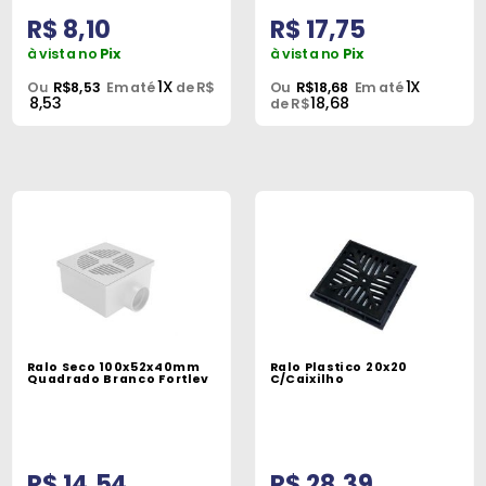
R$ 8,10
R$ 17,75
à vista no
Pix
à vista no
Pix
1X
1X
Ou
R$8,53
Em até
de R$
Ou
R$18,68
Em até
8,53
18,68
de R$
Ralo Seco 100x52x40mm
Ralo Plastico 20x20
Quadrado Branco Fortlev
C/Caixilho
R$ 14,54
R$ 28,39