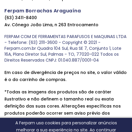
Ferpam Borrachas Araguaína
(63) 3411-8400
Av. Cônego João Lima, n 263 Entrocamento
FERPAM COM DE FERRAMENTAS PARAFUSOS E MAQUINAS LTDA
- Telefone: (63) 2111-3600 - Copyright © 2021 -
Ferpam.com.br Quadra 104 Sul, Rua SE 7, Conjunto 1, Lote
16A, Plano Diretor Sul, Palmas - TO, 77020-022 Todos os
Direitos Reservados CNPJ: 01.040.887/0001-04
Em caso de divergência de preços no site, o valor válido
é o do carrinho de compras.
*Todas as imagens dos produtos são de caráter
ilustrativo e não definem o tamanho real ou exata
definição das suas cores. Alterações específicas nos
produtos poderão ocorrer sem aviso prévio dos
fornecedores, qualquer dúvida sobre nossos produtos
A Ferpam usa cookies para personalizar anúncios
entre em contato conosco.
melhorar a sua experiência no site. Ao continuar