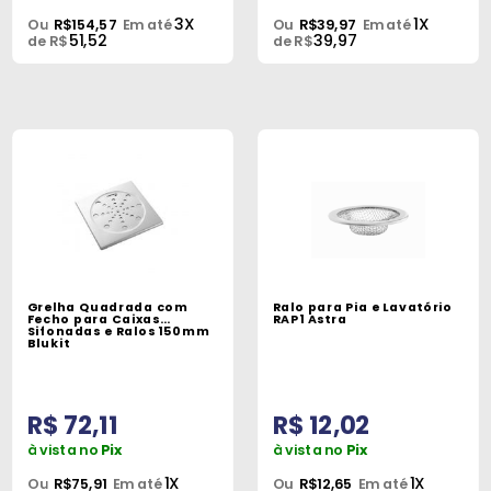
3X
1X
Ou
R$154,57
Em até
Ou
R$39,97
Em até
51,52
39,97
de R$
de R$
Grelha Quadrada com
Ralo para Pia e Lavatório
Fecho para Caixas
RAP1 Astra
Sifonadas e Ralos 150mm
Blukit
R$ 72,11
R$ 12,02
à vista no
Pix
à vista no
Pix
1X
1X
Ou
R$75,91
Em até
Ou
R$12,65
Em até