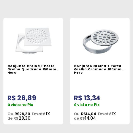
Conjunto Grelha + Porta
Conjunto Grelha + Porta
Grelha Quadrada 150mm
Grelha Cromado 100mm
Herc
Herc
R$ 26,89
R$ 13,34
à vista no
Pix
à vista no
Pix
1X
1X
Ou
R$28,30
Em até
Ou
R$14,04
Em até
28,30
14,04
de R$
de R$