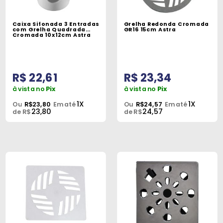
Caixa Sifonada 3 Entradas
Grelha Redonda Cromada
com Grelha Quadrada
GR16 15cm Astra
Cromada 10x12cm Astra
R$ 22,61
R$ 23,34
à vista no
Pix
à vista no
Pix
1X
1X
Ou
R$23,80
Em até
Ou
R$24,57
Em até
23,80
24,57
de R$
de R$