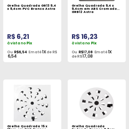
Grelha Quadrada GR13 9,4
Grelha Quadrada 9,4 x
x 9,4cm PVC Branco Astra
9,4cm em ABS Cromado
GRB12 Astra
R$ 6,21
R$ 16,23
à vista no
Pix
à vista no
Pix
1X
1X
Ou
R$6,54
Em até
de R$
Ou
R$17,08
Em até
6,54
17,08
de R$
Grelha Quadrada 15 x
Grelha Quadrada