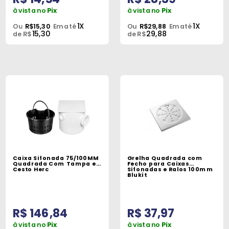
à vista no
Pix
à vista no
Pix
1X
1X
Ou
R$15,30
Em até
Ou
R$29,88
Em até
15,30
29,88
de R$
de R$
Caixa Sifonada 75/100MM
Grelha Quadrada com
Quadrada Com Tampa e
Fecho para Caixas
Cesto Herc
Sifonadas e Ralos 100mm
Blukit
R$ 146,84
R$ 37,97
à vista no
Pix
à vista no
Pix