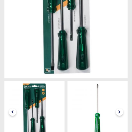
Máquinas
Iluminação
Materiais
de
Construção
Materiais
Elétricos
Materiais
Hidráulicos
e
Pneumáticos
Tintas
e
Químicos