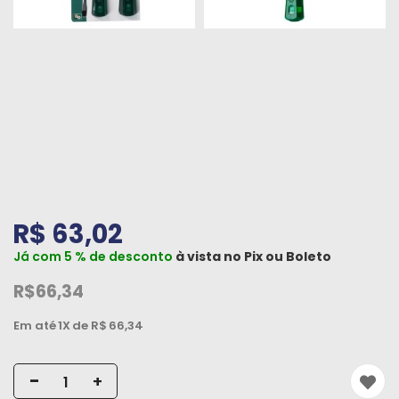
Peças
e
Acessórios
Oficina
Mecânica
R$ 63,02
Já com 5 % de desconto
à vista no
Pix
ou
Boleto
R$66,34
Em até
1X
de R$
66,34
-
+