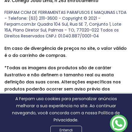
Av. Cônego João Lima, n 263 Entrocamento
FERPAM COM DE FERRAMENTAS PARAFUSOS E MAQUINAS LTDA
- Telefone: (63) 2111-3600 - Copyright © 2021 -
Ferpam.com.br Quadra 104 Sul, Rua SE 7, Conjunto 1, Lote
16A, Plano Diretor Sul, Palmas - TO, 77020-022 Todos os
Direitos Reservados CNPJ: 01.040.887/0001-04
Em caso de divergência de preços no site, o valor válido
é o do carrinho de compras.
*Todas as imagens dos produtos são de caráter
ilustrativo e não definem o tamanho real ou exata
definição das suas cores. Alterações específicas nos
produtos poderão ocorrer sem aviso prévio dos
fornecedores, qualquer dúvida sobre nossos produtos
A Ferpam usa cookies para personalizar anúncios
entre em contato conosco.
melhorar a sua experiência no site. Ao continuar
navegando, você concorda com a nossa Política de
Privacidade.
Entendi