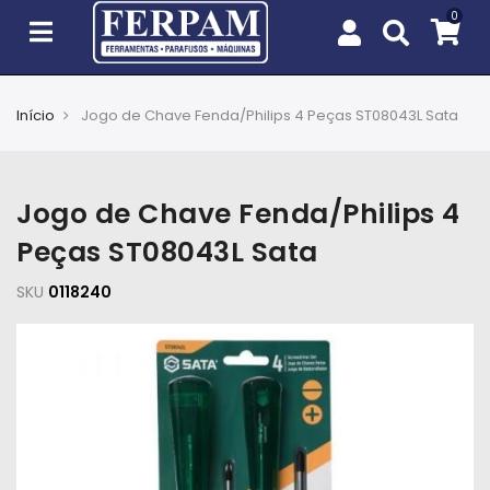
Início
Jogo de Chave Fenda/Philips 4 Peças ST08043L Sata
Agro
Casa
Jogo de Chave Fenda/Philips 4
e
Jardim
Peças ST08043L Sata
SKU
EPIs
0118240
Fixação
e
Cobertura
Ferramentas
e