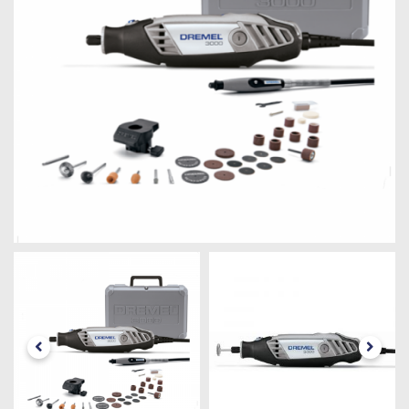
Máquinas
Iluminação
Materiais
de
Construção
Materiais
Elétricos
Materiais
Hidráulicos
e
Pneumáticos
Tintas
e
Químicos