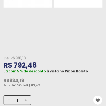
Peças
e
Acessórios
Oficina
Mecânica
R$981,18
R$ 792,48
Já com 5 % de desconto
à vista no
Pix
ou
Boleto
R$834,19
Em até
10X
de R$
83,42
-
+