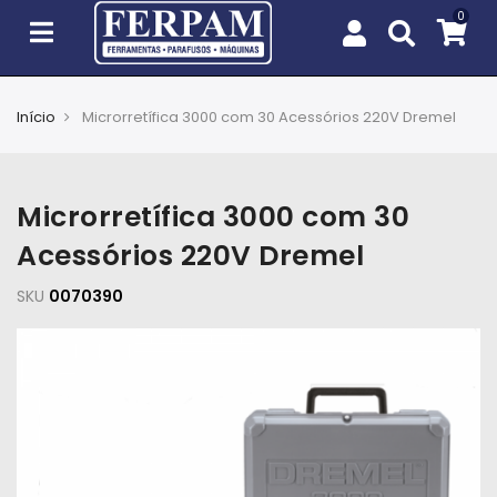
Início
Microrretífica 3000 com 30 Acessórios 220V Dremel
Agro
Casa
Microrretífica 3000 com 30
e
Jardim
Acessórios 220V Dremel
SKU
EPIs
0070390
Fixação
e
Cobertura
Ferramentas
e