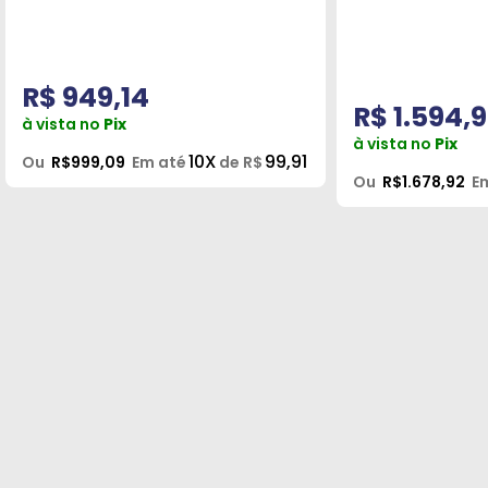
R$ 949,14
R$ 1.594,
à vista no
Pix
à vista no
Pix
10X
99,91
Ou
R$999,09
Em até
de R$
Ou
R$1.678,92
E