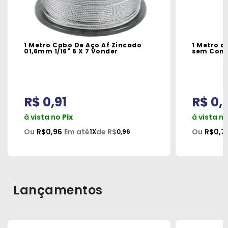
1 Metro Cabo De Aço Af Zincado
1 Metro d
01,6mm 1/16" 6 X 7 Vonder
sem Cone
R$ 0,91
R$ 0,
à vista no
Pix
à vista n
Ou
R$0,96
Em até
de R$
Ou
R$0,7
1X
0,96
Lançamentos