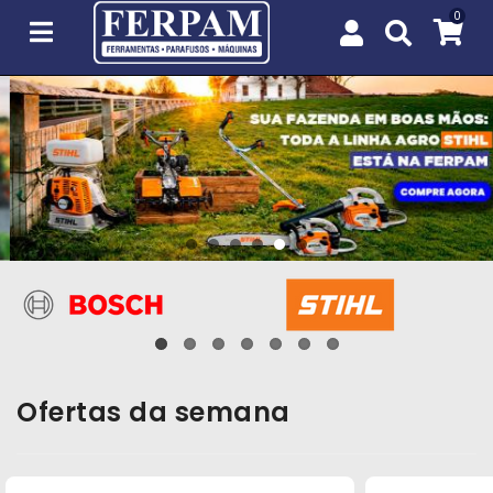
Agro
Casa
e
Jardim
EPIs
Fixação
e
Cobertura
Ofertas da semana
Ferramentas
e