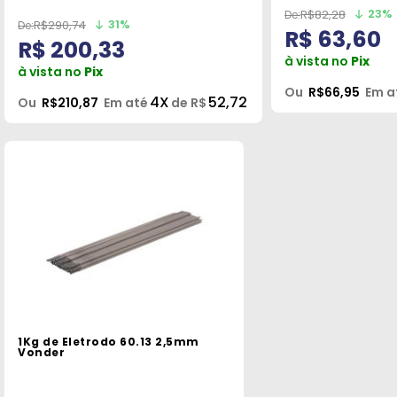
23%
R$82,28
31%
R$290,74
R$ 63,60
R$ 200,33
à vista no
Pix
à vista no
Pix
Ou
R$66,95
Em a
4X
52,72
Ou
R$210,87
Em até
de R$
1Kg de Eletrodo 60.13 2,5mm
Vonder