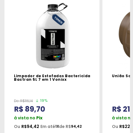
Limpador de Estofados Bactericida
União So
Bactran 5L 7 em 1 Vonixx
19%
De:
R$116,14
R$ 89,70
R$ 21
à vista no
Pix
à vista n
Ou
R$94,42
Em até
de R$
Ou
R$22,
1X
94,42