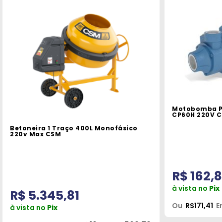
Máquinas
Iluminação
Materiais
de
Construção
Materiais
Elétricos
Motobomba Pe
CP60H 220V C
Materiais
Betoneira 1 Traço 400L Monofásico
220v Max CSM
Hidráulicos
e
Pneumáticos
R$ 162,
Tintas
à vista no
Pix
R$ 5.345,81
e
Ou
R$171,41
E
à vista no
Pix
Químicos