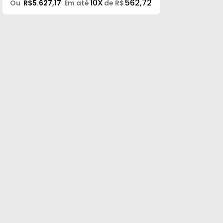
10X
562,72
Ou
R$5.627,17
Em até
de R$
Peças
e
Acessórios
Oficina
Mecânica