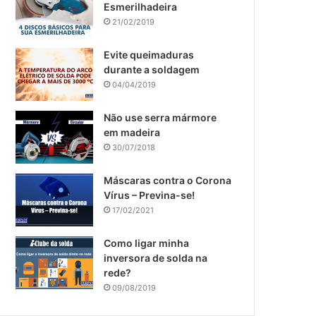
Esmerilhadeira
21/02/2019
Evite queimaduras
durante a soldagem
04/04/2019
Não use serra mármore
em madeira
30/07/2018
​Máscaras contra o Corona
Vírus – Previna-se!
17/02/2021
Como ligar minha
inversora de solda na
rede?
09/08/2019