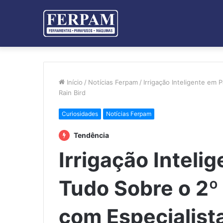
Início
/
Notícias Ferpam
/
Irrigação Inteligente em
Rain Bird
Curiosidades
Notícias Ferpam
Tendência
Irrigação Inteli
Tudo Sobre o 2
com Especialista