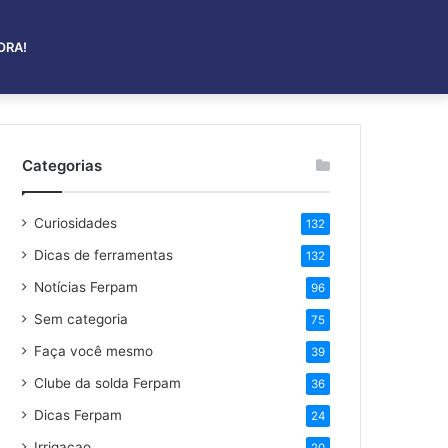
ORA!
Categorias
Curiosidades
132
Dicas de ferramentas
132
Notícias Ferpam
96
Sem categoria
75
Faça você mesmo
39
Clube da solda Ferpam
36
Dicas Ferpam
24
Irrigaçao