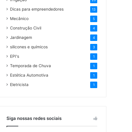
20
Dicas para empreendedores
13
Mecânico
5
Construção Civil
4
Jardinagem
4
silicones e químicos
3
EPI's
1
Temporada de Chuva
1
Estética Automotiva
1
Eletricista
1
Siga nossas redes sociais