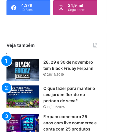
4.379
24,9 mil
10 Fans
Seguidores
Veja também
​28, 29 e 30 de novembro
tem Black Friday Ferpam!
26/11/2019
O que fazer para manter o
seu jardim florido no
período de seca?
12/09/2025
Ferpam comemora 25
anos com live commerce e
conta com 25 produtos