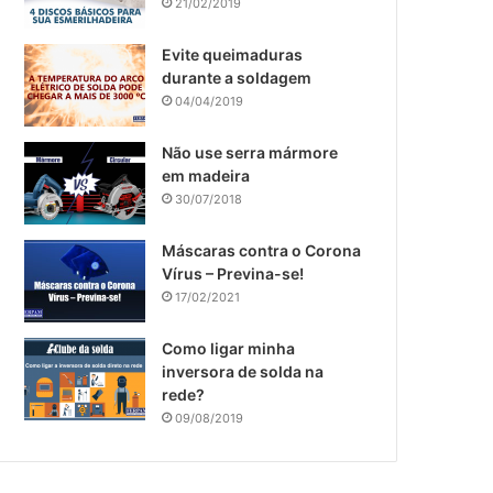
21/02/2019
Evite queimaduras
durante a soldagem
04/04/2019
Não use serra mármore
em madeira
30/07/2018
​Máscaras contra o Corona
Vírus – Previna-se!
17/02/2021
Como ligar minha
inversora de solda na
rede?
09/08/2019