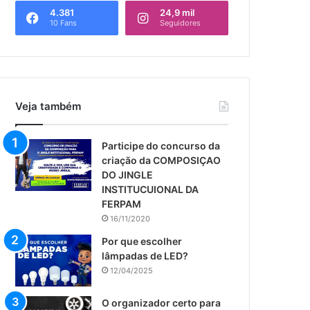
4.381
24,9 mil
10 Fans
Seguidores
Veja também
​Participe do concurso da
criação da COMPOSIÇAO
DO JINGLE
INSTITUCUIONAL DA
FERPAM
16/11/2020
Por que escolher
lâmpadas de LED?
12/04/2025
​O organizador certo para