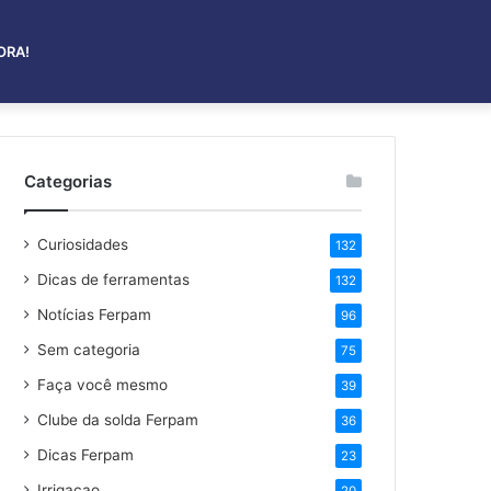
ORA!
Categorias
Curiosidades
132
Dicas de ferramentas
132
Notícias Ferpam
96
Sem categoria
75
Faça você mesmo
39
Clube da solda Ferpam
36
Dicas Ferpam
23
Irrigaçao