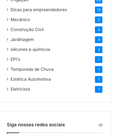
20
Dicas para empreendedores
13
Mecânico
5
Construção Civil
4
Jardinagem
4
silicones e químicos
3
EPI's
1
Temporada de Chuva
1
Estética Automotiva
1
Eletricista
1
Siga nossas redes sociais