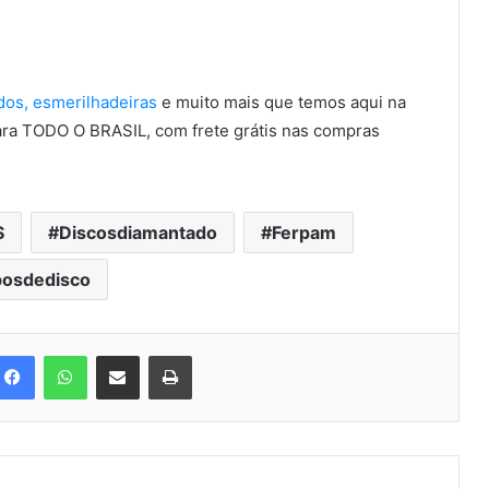
dos,
esmerilhadeiras
e muito mais que temos aqui na
ara TODO O BRASIL, com frete grátis nas compras
S
Discosdiamantado
Ferpam
posdedisco
Facebook
WhatsApp
Compartilhar via e-mail
Imprimir