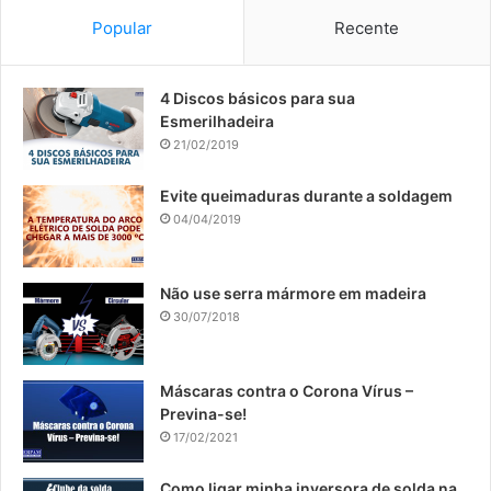
Popular
Recente
​4 Discos básicos para sua
Esmerilhadeira
21/02/2019
Evite queimaduras durante a soldagem
04/04/2019
Não use serra mármore em madeira
30/07/2018
​Máscaras contra o Corona Vírus –
Previna-se!
17/02/2021
Como ligar minha inversora de solda na