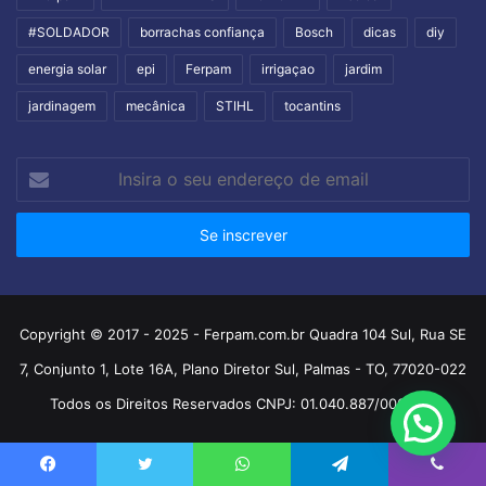
#SOLDADOR
borrachas confiança
Bosch
dicas
diy
energia solar
epi
Ferpam
irrigaçao
jardim
jardinagem
mecânica
STIHL
tocantins
Insira
o
seu
endereço
de
email
Copyright © 2017 - 2025 - Ferpam.com.br Quadra 104 Sul, Rua SE
7, Conjunto 1, Lote 16A, Plano Diretor Sul, Palmas - TO, 77020-022
Todos os Direitos Reservados CNPJ: 01.040.887/0001-04