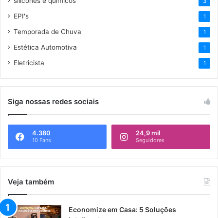
silicones e químicos
3
EPI's
1
Temporada de Chuva
1
Estética Automotiva
1
Eletricista
1
Siga nossas redes sociais
4.380
24,9 mil
10 Fans
Seguidores
Veja também
Economize em Casa: 5 Soluções