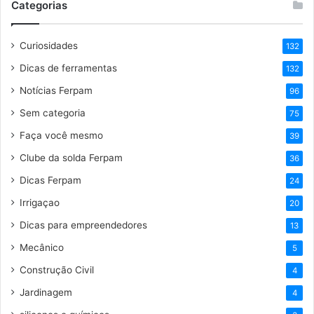
Categorias
Curiosidades
132
Dicas de ferramentas
132
Notícias Ferpam
96
Sem categoria
75
Faça você mesmo
39
Clube da solda Ferpam
36
Dicas Ferpam
24
Irrigaçao
20
Dicas para empreendedores
13
Mecânico
5
Construção Civil
4
Jardinagem
4