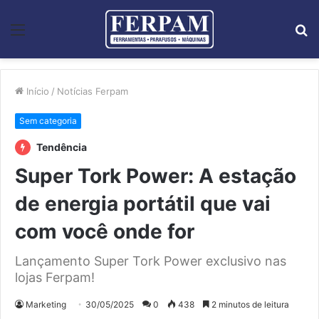
Menu
P
p
Início
/
Notícias Ferpam
Sem categoria
Tendência
Super Tork Power: A estação
de energia portátil que vai
com você onde for
Lançamento Super Tork Power exclusivo nas
lojas Ferpam!
Marketing
30/05/2025
0
438
2 minutos de leitura