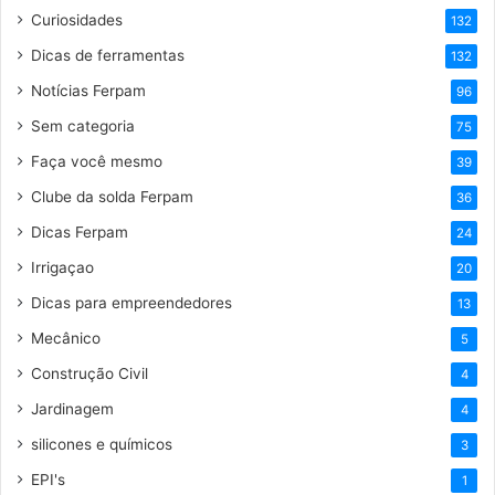
Curiosidades
132
Dicas de ferramentas
132
Notícias Ferpam
96
Sem categoria
75
Faça você mesmo
39
Clube da solda Ferpam
36
Dicas Ferpam
24
Irrigaçao
20
Dicas para empreendedores
13
Mecânico
5
Construção Civil
4
Jardinagem
4
silicones e químicos
3
EPI's
1