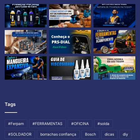
Tags
#Ferpam
#FERRAMENTAS
#OFICINA
#solda
#SOLDADOR
borrachas confiança
Bosch
dicas
diy