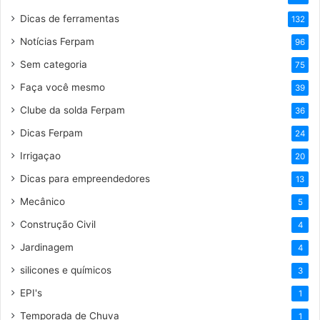
Dicas de ferramentas
132
Notícias Ferpam
96
Sem categoria
75
Faça você mesmo
39
Clube da solda Ferpam
36
Dicas Ferpam
24
Irrigaçao
20
Dicas para empreendedores
13
Mecânico
5
Construção Civil
4
Jardinagem
4
silicones e químicos
3
EPI's
1
Temporada de Chuva
1