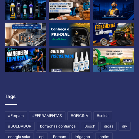
Tags
#Ferpam
#FERRAMENTAS
#OFICINA
#solda
#SOLDADOR
borrachas confiança
Bosch
dicas
diy
energia solar
epi
Ferpam
irrigaçao
jardim