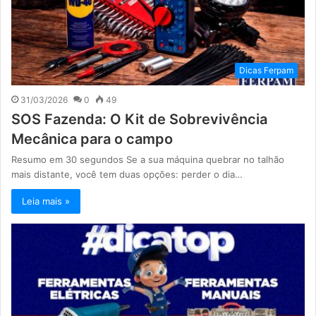
Dicas Ferpam
31/03/2026
0
49
SOS Fazenda: O Kit de Sobrevivência
Mecânica para o campo
Resumo em 30 segundos Se a sua máquina quebrar no talhão
mais distante, você tem duas opções: perder o dia…
Leia mais »