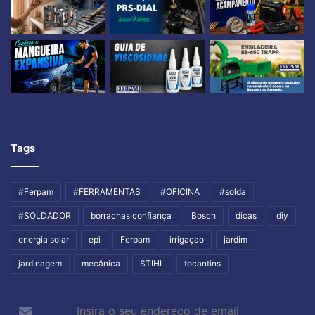
Tags
#Ferpam
#FERRAMENTAS
#OFICINA
#solda
#SOLDADOR
borrachas confiança
Bosch
dicas
diy
energia solar
epi
Ferpam
irrigaçao
jardim
jardinagem
mecânica
STIHL
tocantins
Insira