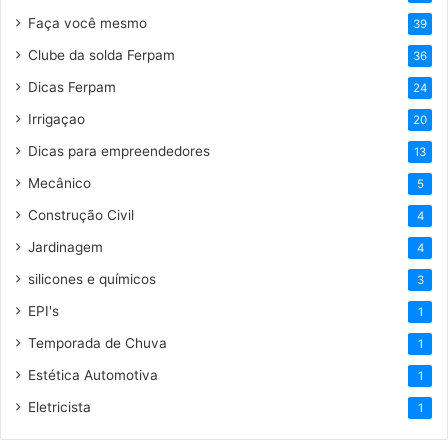
Faça você mesmo
39
Clube da solda Ferpam
36
Dicas Ferpam
24
Irrigaçao
20
Dicas para empreendedores
13
Mecânico
5
Construção Civil
4
Jardinagem
4
silicones e químicos
3
EPI's
1
Temporada de Chuva
1
Estética Automotiva
1
Eletricista
1