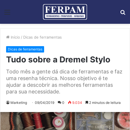
Menu
P
p
Início
/
Dicas de ferramentas
Dicas de ferramentas
​Tudo sobre a Dremel Stylo
Todo mês a gente dá dica de ferramentas e faz
uma resenha técnica. Nosso objetivo é te
ajudar a descobrir as melhores ferramentas
para sua necessidade.
Marketing
09/04/2019
0
9.034
2 minutos de leitura