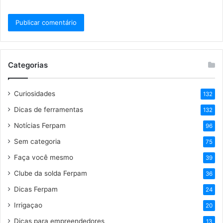
Categorias
Curiosidades
132
Dicas de ferramentas
132
Notícias Ferpam
96
Sem categoria
75
Faça você mesmo
39
Clube da solda Ferpam
36
Dicas Ferpam
24
Irrigaçao
20
Dicas para empreendedores
13