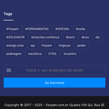
Tags
#Ferpam
#FERRAMENTAS
#OFICINA
#solda
#SOLDADOR
borrachas confiança
Bosch
dicas
diy
energia solar
epi
Ferpam
irrigaçao
jardim
jardinagem
mecânica
STIHL
tocantins
Insira
o
seu
endereço
de
email
Copyright © 2017 - 2025 - Ferpam.com.br Quadra 104 Sul, Rua SE