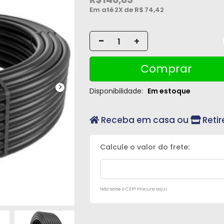
Em até
2X
de R$
74,42
-
+
Comprar
Disponibilidade:
Em estoque
Receba em casa ou
Retir
Não sabe o CEP? Procure aqui