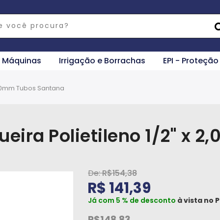
e Máquinas
Irrigação e Borrachas
EPI - Proteção
 2,0mm Tubos Santana
eira Polietileno 1/2" x
R$154,38
R$ 141,39
Já com 5 % de desconto
à vista no
P
R$148,83