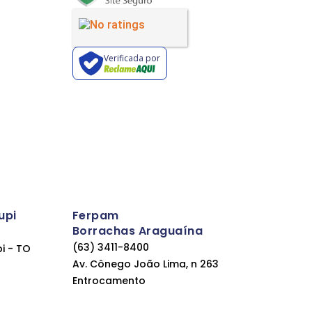
Verificada por
upi
Ferpam
Borrachas Araguaína
(63) 3411-8400
pi - TO
Av. Cônego João Lima, n 263
Entrocamento