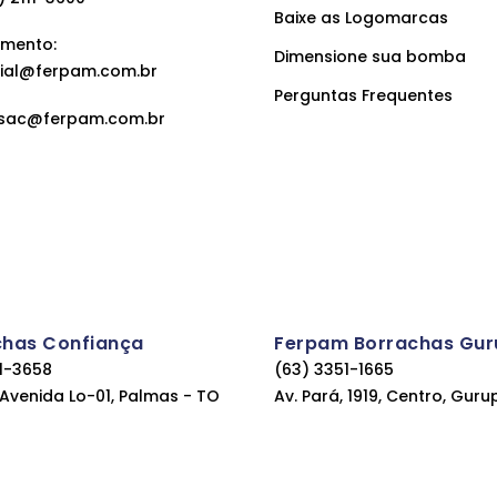
Baixe as Logomarcas
mento:
Dimensione sua bomba
ial@ferpam.com.br
Perguntas Frequentes
sac@ferpam.com.br
chas Confiança
Ferpam Borrachas Gur
11-3658
(63) 3351-1665
, Avenida Lo-01, Palmas - TO
Av. Pará, 1919, Centro, Guru