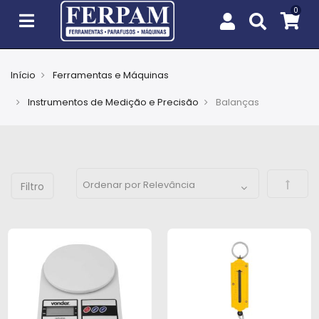
Início
Ferramentas e Máquinas
Agro
Instrumentos de Medição e Precisão
Balanças
Casa
e
Jardim
Defini
EPIs
Fixação
e
Cobertura
Ferramentas
e