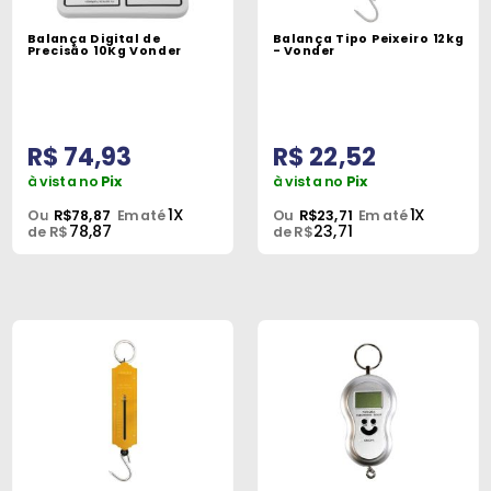
Máquinas
Balança Digital de
Balança Tipo Peixeiro 12kg
Precisão 10Kg Vonder
- Vonder
Iluminação
Materiais
de
R$ 74,93
R$ 22,52
Construção
à vista no
Pix
à vista no
Pix
Materiais
1X
1X
Ou
R$78,87
Em até
Ou
R$23,71
Em até
78,87
23,71
Elétricos
de R$
de R$
Materiais
Hidráulicos
e
Pneumáticos
Tintas
e
Químicos