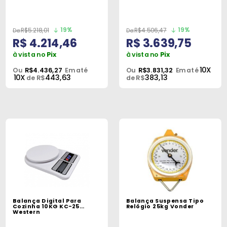
19%
19%
R$5.218,01
R$4.506,47
R$ 4.214,46
R$ 3.639,75
à vista no
Pix
à vista no
Pix
10X
Ou
R$4.436,27
Em até
Ou
R$3.831,32
Em até
10X
443,63
383,13
de R$
de R$
Balança Digital Para
Balança Suspensa Tipo
Cozinha 10KG KC-25
Relógio 25kg Vonder
Western