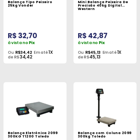
Balança Tipo Peixeiro
Mini Balança Peixeira De
Peças
25kg Vonder
Precisão 40kg Digital
Western
e
Acessórios
R$ 32,70
R$ 42,87
Oficina
Mecânica
à vista no
Pix
à vista no
Pix
1X
1X
Ou
R$34,42
Em até
Ou
R$45,13
Em até
34,42
45,13
de R$
de R$
Balança Eletrônica 2099
Balança com Coluna 2099
300KG T1200 Toledo
300kg Toledo