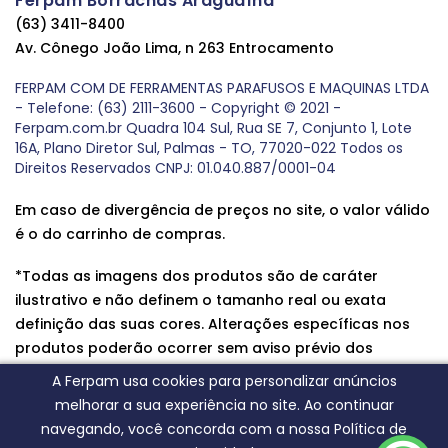
Ferpam Borrachas Araguaína
(63) 3411-8400
Av. Cônego João Lima, n 263 Entrocamento
FERPAM COM DE FERRAMENTAS PARAFUSOS E MAQUINAS LTDA
- Telefone: (63) 2111-3600 - Copyright © 2021 -
Ferpam.com.br Quadra 104 Sul, Rua SE 7, Conjunto 1, Lote
16A, Plano Diretor Sul, Palmas - TO, 77020-022 Todos os
Direitos Reservados CNPJ: 01.040.887/0001-04
Em caso de divergência de preços no site, o valor válido
é o do carrinho de compras.
*Todas as imagens dos produtos são de caráter
ilustrativo e não definem o tamanho real ou exata
definição das suas cores. Alterações específicas nos
produtos poderão ocorrer sem aviso prévio dos
fornecedores, qualquer dúvida sobre nossos produtos
A Ferpam usa cookies para personalizar anúncios
entre em contato conosco.
melhorar a sua experiência no site. Ao continuar
navegando, você concorda com a nossa Política de