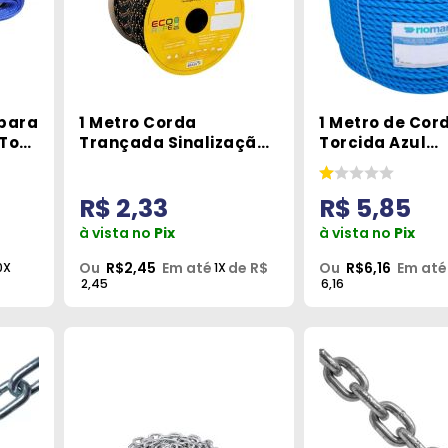
 para
1 Metro Corda
1 Metro de Cor
 Ton
Trançada Sinalização
Torcida Azul
10mm Cordoaria Brasil
Polietileno 14
Riomar
R$ 2,33
R$ 5,85
à vista no
Pix
à vista no
Pix
Ou
R$2,45
Em até
de R$
Ou
R$6,16
Em até
0X
1X
2,45
6,16