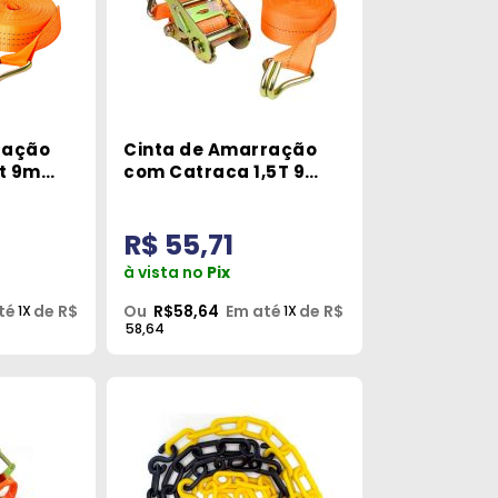
ração
Cinta de Amarração
t 9m
com Catraca 1,5T 9
stec
Metros RCAI-2004
Robustec
R$ 55,71
à vista no
Pix
té
de R$
Ou
R$58,64
Em até
de R$
1X
1X
58,64