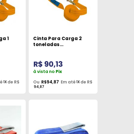
ga 1
Cinta Para Carga 2
toneladas
3525
Carbografite
R$ 90,13
à vista no
Pix
té
de R$
Ou
R$94,87
Em até
de R$
1X
1X
94,87