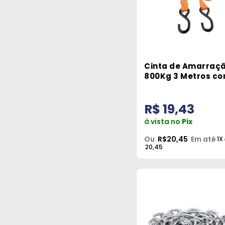
Cinta de Amarraç
800Kg 3 Metros c
Catraca Fechada
RCAI-2037 Robust
R$ 19,43
à vista no
Pix
Ou
R$20,45
Em até
1X
20,45