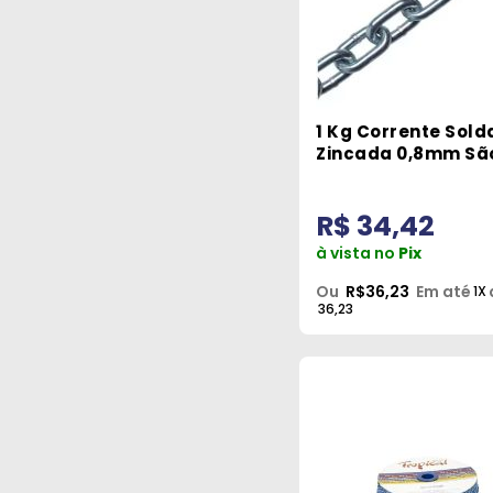
1 Kg Corrente Sol
Zincada 0,8mm Sã
Raphael
R$ 34,42
à vista no
Pix
Ou
R$36,23
Em até
1X
36,23