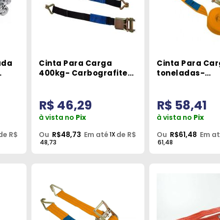
ada
Cinta Para Carga
Cinta Para Car
400kg- Carbografite
toneladas-
250417
Carbografite 
R$ 46,29
R$ 58,41
à vista no
Pix
à vista no
Pix
de R$
Ou
R$48,73
Em até
de R$
Ou
R$61,48
Em a
1X
48,73
61,48