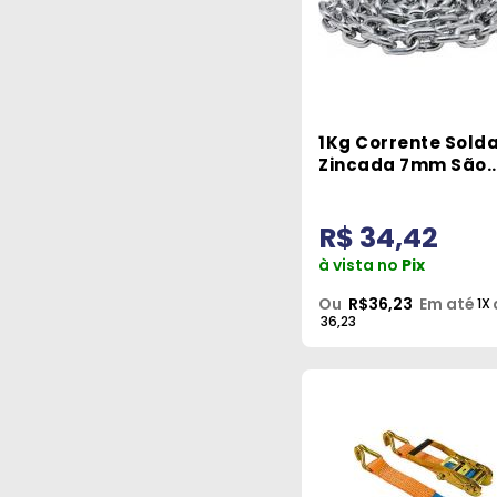
1Kg Corrente Sold
Zincada 7mm São
Raphael
R$ 34,42
à vista no
Pix
Ou
R$36,23
Em até
1X
36,23