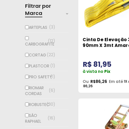
Filtrar por
Marca
3
ARTEPLAS
Cinta De Elevação 
12
CARBOGRAFITE
90mm X 3mt Amar
Robustec
22
CORTAG
R$ 81,95
1
PLASTCOR
à vista no
Pix
1
PRO SAFETY
Ou
R$86,26
Em até
1X
86,26
RIOMAR
6
CORDAS
30
ROBUSTEC
SÃO
16
RAPHAEL