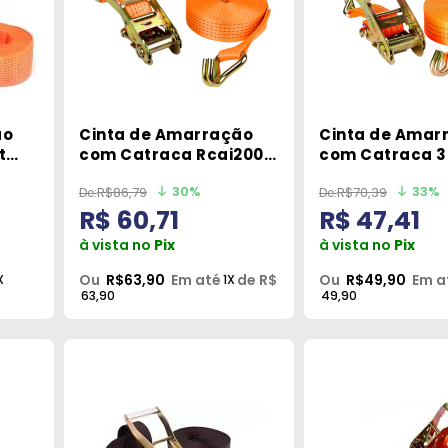
ão
Cinta de Amarração
Cinta de Amar
t
com Catraca Rcai2002
com Catraca 3
5T 9Mt Robustec
Rcai2003 Robu
30%
33%
R$86,79
R$70,39
R$ 60,71
R$ 47,41
à vista no
Pix
à vista no
Pix
Ou
R$63,90
Em até
de R$
Ou
R$49,90
Em a
X
1X
63,90
49,90