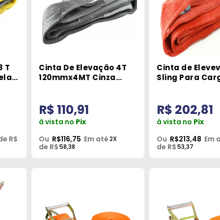
3 T
Cinta De Elevação 4T
Cinta de Eleve
ela
120mmx4MT Cinza
Sling Para Car
Robustec
5T Vermelha R
R$ 110,91
R$ 202,81
à vista no
Pix
à vista no
Pix
de R$
Ou
R$116,75
Em até
Ou
R$213,48
Em 
2X
de R$
de R$
58,38
53,37