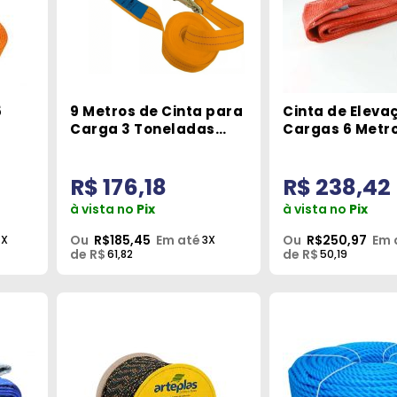
5
9 Metros de Cinta para
Cinta de Eleva
Carga 3 Toneladas
Cargas 6 Metro
Laranja Carbografite
Robustec
R$ 176,18
R$ 238,42
à vista no
Pix
à vista no
Pix
Ou
R$185,45
Em até
Ou
R$250,97
Em 
4X
3X
de R$
de R$
61,82
50,19