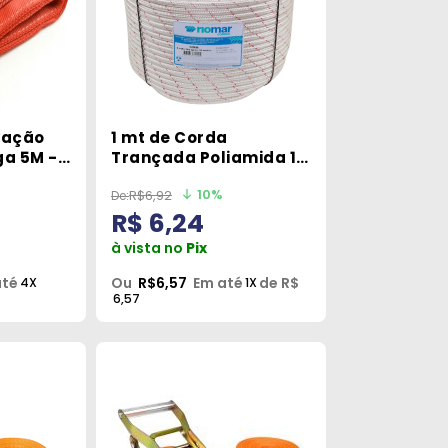
vação
1 mt de Corda
ga 5M -
Trançada Poliamida 12
obustec
mm - Linha De Vida
10%
R$6,92
Riomar Cordas
R$ 6,24
à vista no
Pix
até
Ou
R$6,57
Em até
de R$
4X
1X
6,57