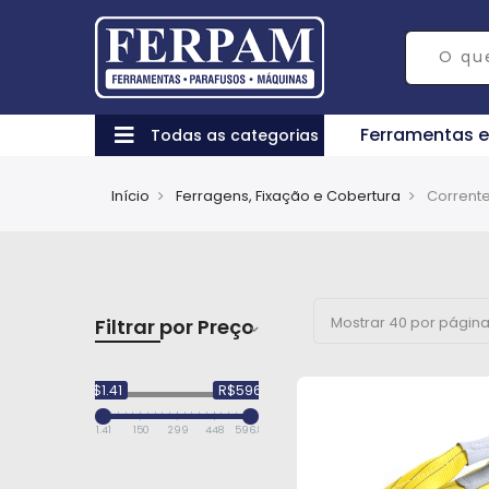
Ferramentas 
Todas as categorias
Início
Ferragens, Fixação e Cobertura
Filtrar por Preço
R$1.41
R$596.86
1.41
150
299
448
596.86