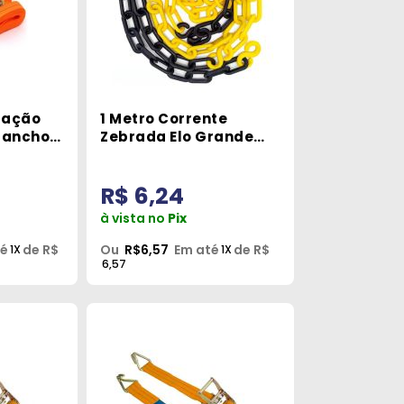
ração
1 Metro Corrente
Gancho
Zebrada Elo Grande
 Aberta
9mm Pro Safety
R$ 6,24
à vista no
Pix
té
de R$
Ou
R$6,57
Em até
de R$
1X
1X
6,57