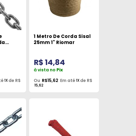
e
1 Metro De Corda Sisal
da
25mm 1" Riomar
phael
R$ 14,84
à vista no
Pix
té
de R$
Ou
R$15,62
Em até
de R$
1X
1X
15,62