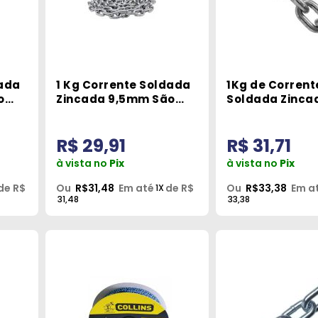
dada
1 Kg Corrente Soldada
1Kg de Corrent
o
Zincada 9,5mm São
Soldada Zinca
Raphael
12,5mm São Ra
R$ 29,91
R$ 31,71
à vista no
Pix
à vista no
Pix
de R$
Ou
R$31,48
Em até
de R$
Ou
R$33,38
Em a
1X
31,48
33,38