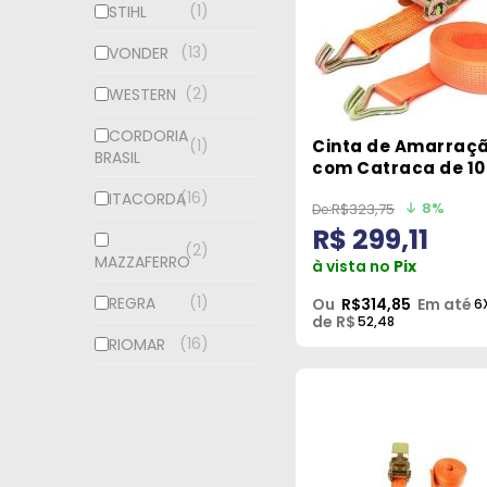
1
STIHL
13
VONDER
2
WESTERN
CORDORIA
Cinta de Amarraç
1
BRASIL
com Catraca de 10
9mt- Robustec
16
ITACORDA
8%
R$323,75
R$ 299,11
2
MAZZAFERRO
à vista no
Pix
1
REGRA
Ou
R$314,85
Em até
6
de R$
52,48
16
RIOMAR