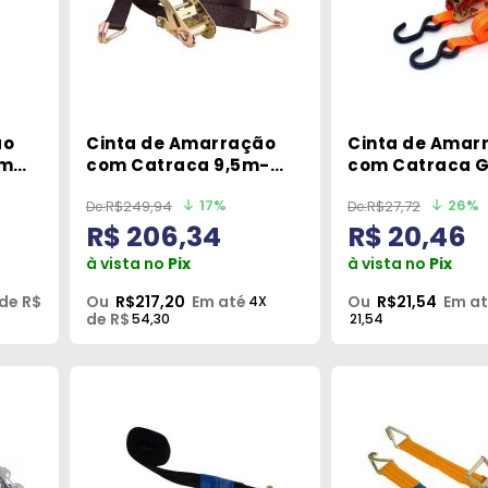
ão
Cinta de Amarração
Cinta de Amar
om
com Catraca 9,5m-
com Catraca 
Vonder Cc040
Moto 800kg 3M
17%
26%
R$249,94
R$27,72
ec
Robustec
R$ 206,34
R$ 20,46
à vista no
Pix
à vista no
Pix
de R$
Ou
R$217,20
Em até
Ou
R$21,54
Em a
4X
de R$
54,30
21,54