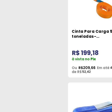
Cinta Para Carga 
toneladas-
Carbografite 5059
R$ 199,18
à vista no
Pix
Ou
R$209,66
Em até
de R$
52,42