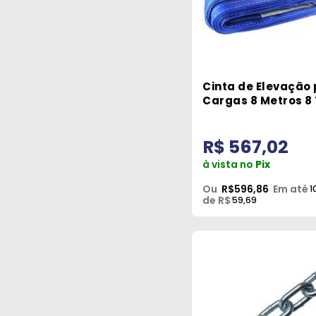
Cinta de Elevação
Cargas 8 Metros 8
Robustec
R$ 567,02
à vista no
Pix
Ou
R$596,86
Em até
1
de R$
59,69