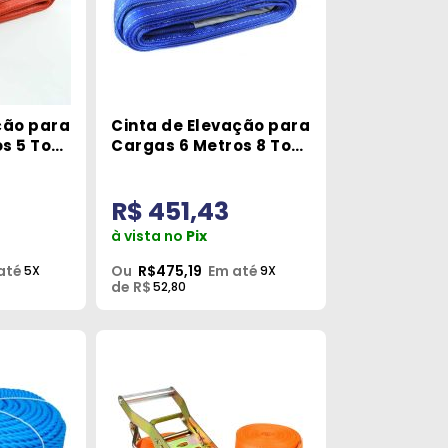
ção para
Cinta de Elevação para
s 5 Ton
Cargas 6 Metros 8 Ton
Robustec
R$ 451,43
à vista no
Pix
até
Ou
R$475,19
Em até
5X
9X
de R$
52,80