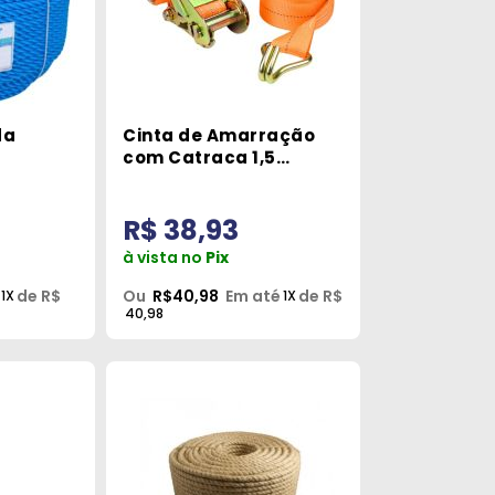
da
Cinta de Amarração
com Catraca 1,5
mm Naval
Toneladas 4,5 Metros
Robustec
R$ 38,93
à vista no
Pix
de R$
Ou
R$40,98
Em até
de R$
1X
1X
40,98