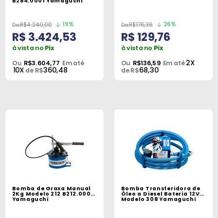
B284.0001 Yamaguchi
Peças
e
19%
26%
R$4.240,00
R$176,36
Acessórios
R$ 3.424,53
R$ 129,76
à vista no
Pix
à vista no
Pix
Oficina
2X
Ou
R$3.604,77
Em até
Ou
R$136,59
Em até
Mecânica
10X
360,48
68,30
de R$
de R$
Bomba de Graxa Manual
Bomba Transferidora de
2Kg Modelo 212 B212.0001
Óleo a Diesel Bateria 12V
Yamaguchi
Modelo 308 Yamaguchi