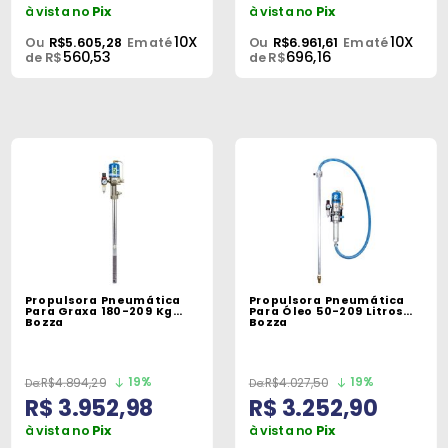
à vista no
Pix
à vista no
Pix
10X
10X
Ou
R$5.605,28
Em até
Ou
R$6.961,61
Em até
560,53
696,16
de R$
de R$
Propulsora Pneumática
Propulsora Pneumática
Para Graxa 180-209 Kg
Para Óleo 50-209 Litros
Bozza
Bozza
19%
19%
R$4.894,29
R$4.027,50
R$ 3.952,98
R$ 3.252,90
à vista no
Pix
à vista no
Pix