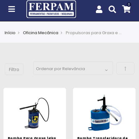
Início
Oficina Mecânica
Propulsoras para Graxa e Óleo
Agro
Casa
e
Defini
Jardim
EPIs
Fixação
e
Cobertura
Ferramentas
e
Bomba Para Graxa 14kg
Bomba Transferidora de