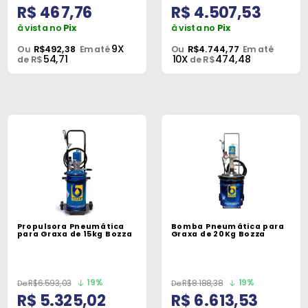
R$ 467,76
R$ 4.507,53
à vista no
Pix
à vista no
Pix
9X
Ou
R$492,38
Em até
Ou
R$4.744,77
Em até
54,71
10X
474,48
de R$
de R$
Propulsora Pneumática
Bomba Pneumática para
para Graxa de 15kg Bozza
Graxa de 20Kg Bozza
19%
19%
R$6.593,03
R$8.188,38
R$ 5.325,02
R$ 6.613,53