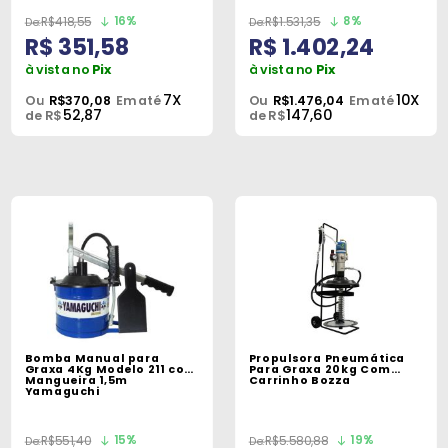
16%
8%
R$418,55
R$1.531,35
R$ 351,58
R$ 1.402,24
à vista no
Pix
à vista no
Pix
7X
10X
Ou
R$370,08
Em até
Ou
R$1.476,04
Em até
52,87
147,60
de R$
de R$
Bomba Manual para
Propulsora Pneumática
Graxa 4Kg Modelo 211 com
Para Graxa 20kg Com
Mangueira 1,5m
Carrinho Bozza
Yamaguchi
15%
19%
R$551,40
R$5.580,88