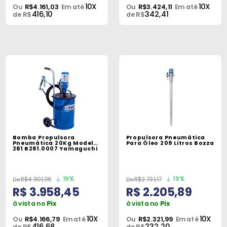
10X
10X
Ou
R$4.161,03
Em até
Ou
R$3.424,11
Em até
416,10
342,41
de R$
de R$
Bomba Propulsora
Propulsora Pneumática
Pneumática 20Kg Modelo
Para Óleo 209 Litros Bozza
281 B281.0007 Yamaguchi
19%
19%
R$4.901,06
R$2.731,17
R$ 3.958,45
R$ 2.205,89
à vista no
Pix
à vista no
Pix
10X
10X
Ou
R$4.166,79
Em até
Ou
R$2.321,99
Em até
416,68
232,20
de R$
de R$