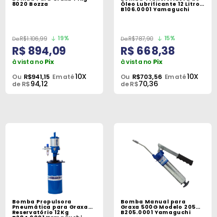
Máquinas
8020 Bozza
Óleo Lubrificante 12 Litros
B106.0001 Yamaguchi
Iluminação
19%
15%
R$1.106,99
R$787,90
Materiais
R$ 894,09
R$ 668,38
de
à vista no
Pix
à vista no
Pix
Construção
10X
10X
Ou
R$941,15
Em até
Ou
R$703,56
Em até
94,12
70,36
de R$
de R$
Materiais
Elétricos
Materiais
Hidráulicos
e
Pneumáticos
Tintas
e
Bomba Propulsora
Bomba Manual para
Químicos
Pneumática para Graxa
Graxa 500G Modelo 205
Reservatório 12Kg
B205.0001 Yamaguchi