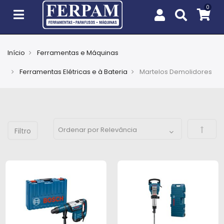
Início
Ferramentas e Máquinas
Agro
Ferramentas Elétricas e à Bateria
Martelos Demolidores
Casa
e
Jardim
Defini
EPIs
Fixação
e
Cobertura
Ferramentas
e