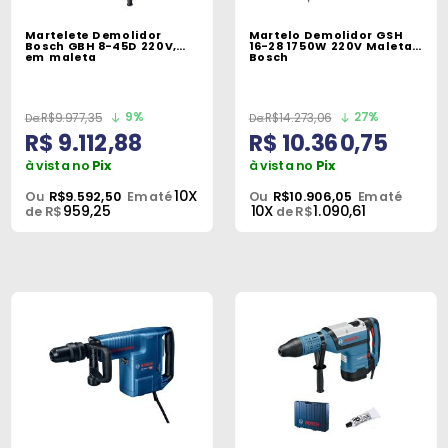
Máquinas
Martelete Demolidor
Martelo Demolidor GSH
Bosch GBH 8-45D 220V,
16-28 1750W 220V Maleta
Iluminação
em maleta
Bosch
Materiais
de
9%
27%
R$9.977,35
R$14.273,06
R$ 9.112,88
R$ 10.360,75
Construção
à vista no
Pix
à vista no
Pix
Materiais
10X
Ou
R$9.592,50
Em até
Ou
R$10.906,05
Em até
959,25
10X
1.090,61
Elétricos
de R$
de R$
Materiais
Hidráulicos
e
Pneumáticos
Tintas
e
Químicos