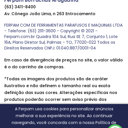
Ferpam Borrachas Araguaína
(63) 3411-8400
Av. Cônego João Lima, n 263 Entrocamento
FERPAM COM DE FERRAMENTAS PARAFUSOS E MAQUINAS LTDA
- Telefone: (63) 2111-3600 - Copyright © 2021 -
Ferpam.com.br Quadra 104 Sul, Rua SE 7, Conjunto 1, Lote
16A, Plano Diretor Sul, Palmas - TO, 77020-022 Todos os
Direitos Reservados CNPJ: 01.040.887/0001-04
Em caso de divergência de preços no site, o valor válido
é o do carrinho de compras.
*Todas as imagens dos produtos são de caráter
ilustrativo e não definem o tamanho real ou exata
definição das suas cores. Alterações específicas nos
produtos poderão ocorrer sem aviso prévio dos
fornecedores, qualquer dúvida sobre nossos produtos
A Ferpam usa cookies para personalizar anúncios
entre em contato conosco.
melhorar a sua experiência no site. Ao continuar
navegando, você concorda com a nossa Política de