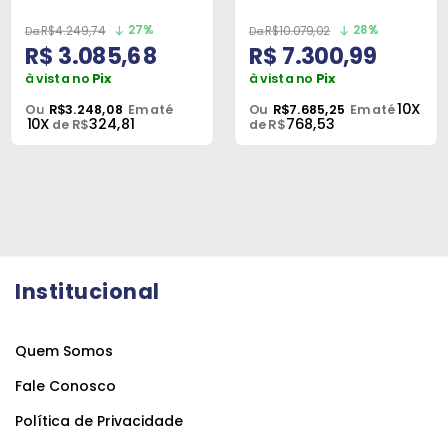
27%
28%
R$4.249,74
R$10.079,02
R$ 3.085,68
R$ 7.300,99
à vista no
Pix
à vista no
Pix
10X
Ou
R$3.248,08
Em até
Ou
R$7.685,25
Em até
10X
324,81
768,53
de R$
de R$
Institucional
Quem Somos
Fale Conosco
Política de Privacidade