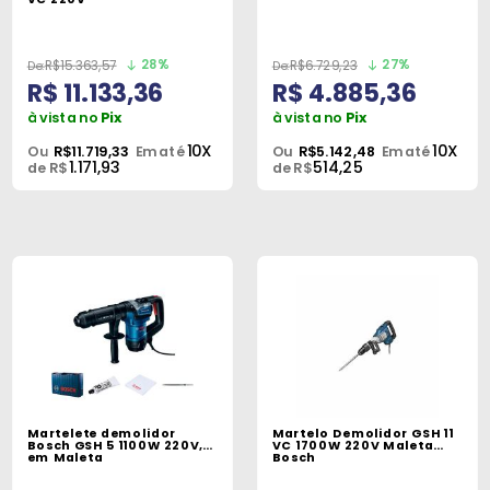
28%
27%
R$15.363,57
R$6.729,23
R$ 11.133,36
R$ 4.885,36
à vista no
Pix
à vista no
Pix
10X
10X
Ou
R$11.719,33
Em até
Ou
R$5.142,48
Em até
1.171,93
514,25
de R$
de R$
Martelete demolidor
Martelo Demolidor GSH 11
Bosch GSH 5 1100W 220V,
VC 1700W 220V Maleta
em Maleta
Bosch