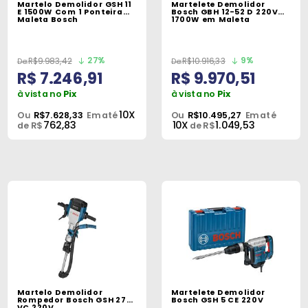
Martelo Demolidor GSH 11
Martelete Demolidor
Peças
E 1500W Com 1 Ponteira
Bosch GBH 12-52 D 220V
Maleta Bosch
1700W em Maleta
e
Acessórios
27%
9%
R$9.983,42
R$10.916,33
R$ 7.246,91
R$ 9.970,51
Oficina
Mecânica
à vista no
Pix
à vista no
Pix
10X
Ou
R$7.628,33
Em até
Ou
R$10.495,27
Em até
762,83
10X
1.049,53
de R$
de R$
Martelo Demolidor
Martelete Demolidor
Rompedor Bosch GSH 27
Bosch GSH 5 CE 220V
VC 220V