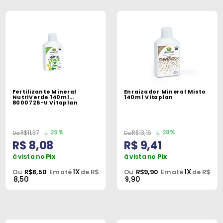
Fertilizante Mineral
Enraizador Mineral Misto
NutriVerde 140ml
140ml Vitaplan
8000726-U Vitaplan
29%
28%
R$11,37
R$13,16
R$ 8,08
R$ 9,41
à vista no
Pix
à vista no
Pix
1X
1X
Ou
R$8,50
Em até
de R$
Ou
R$9,90
Em até
de R$
8,50
9,90