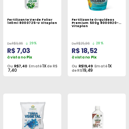
Fertilizante Verde Foliar
Fertilizante Orquídeas
140ml 8000725-U Vitaplan
Premium 500g 8000920-U
Vitaplan
29%
28%
R$9,86
R$25,86
R$ 7,03
R$ 18,52
à vista no
Pix
à vista no
Pix
1X
1X
Ou
R$7,40
Em até
de R$
Ou
R$19,49
Em até
7,40
19,49
de R$