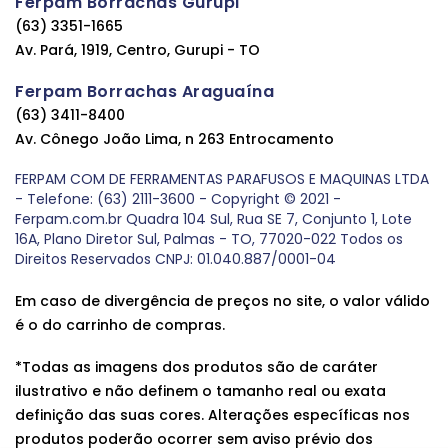
Ferpam Borrachas Gurupi
(63) 3351-1665
Av. Pará, 1919, Centro, Gurupi - TO
Ferpam Borrachas Araguaína
(63) 3411-8400
Av. Cônego João Lima, n 263 Entrocamento
FERPAM COM DE FERRAMENTAS PARAFUSOS E MAQUINAS LTDA
- Telefone: (63) 2111-3600 - Copyright © 2021 -
Ferpam.com.br Quadra 104 Sul, Rua SE 7, Conjunto 1, Lote
16A, Plano Diretor Sul, Palmas - TO, 77020-022 Todos os
Direitos Reservados CNPJ: 01.040.887/0001-04
Em caso de divergência de preços no site, o valor válido
é o do carrinho de compras.
*Todas as imagens dos produtos são de caráter
ilustrativo e não definem o tamanho real ou exata
definição das suas cores. Alterações específicas nos
produtos poderão ocorrer sem aviso prévio dos