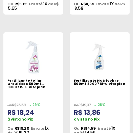
1X
1X
Ou
R$5,65
Em até
de R$
Ou
R$8,59
Em até
de R$
5,65
8,59
Fertilizante Foliar
Fertilizante Nutricobre
Orquídeas 500ml
500ml 8000718-U Vitaplan
8000715-U Vitaplan
29%
28%
R$25,58
R$19,37
R$ 18,24
R$ 13,86
à vista no
Pix
à vista no
Pix
1X
1X
Ou
R$19,20
Em até
Ou
R$14,59
Em até
19,20
14,59
de R$
de R$