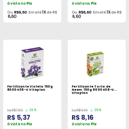
à vista no
Pix
à vista no
Pix
1X
1X
Ou
R$6,60
Em até
de R$
Ou
R$6,60
Em até
de R$
6,60
6,60
Fertilizante Violeta 150g
Fertilizante Torta de
8000405-U Vitaplan
Neem 150g 8000408-U
Vitaplan
28%
28%
R$7,50
R$11,40
R$ 5,37
R$ 8,16
à vista no
Pix
à vista no
Pix