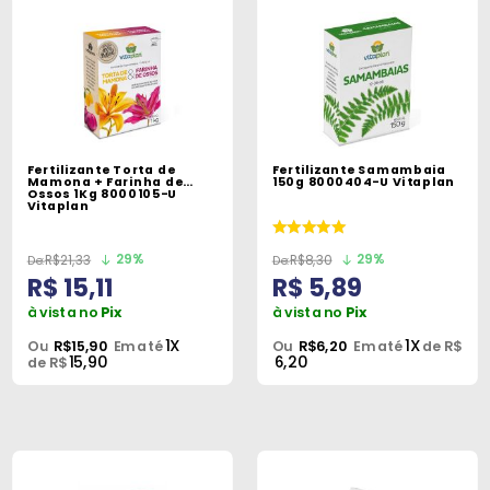
Fertilizante Torta de
Fertilizante Samambaia
Mamona + Farinha de
150g 8000404-U Vitaplan
Ossos 1Kg 8000105-U
Vitaplan
29%
29%
R$21,33
R$8,30
R$ 15,11
R$ 5,89
à vista no
Pix
à vista no
Pix
1X
1X
Ou
R$15,90
Em até
Ou
R$6,20
Em até
de R$
15,90
6,20
de R$