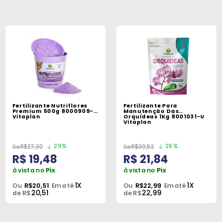
Fertilizante Nutriflores
Fertilizante Para
Premium 500g 8000909-U
Manutenção Das
Vitaplan
Orquídeas 1Kg 8001031-U
Vitaplan
29%
28%
R$27,30
R$30,52
R$ 19,48
R$ 21,84
à vista no
Pix
à vista no
Pix
1X
1X
Ou
R$20,51
Em até
Ou
R$22,99
Em até
20,51
22,99
de R$
de R$