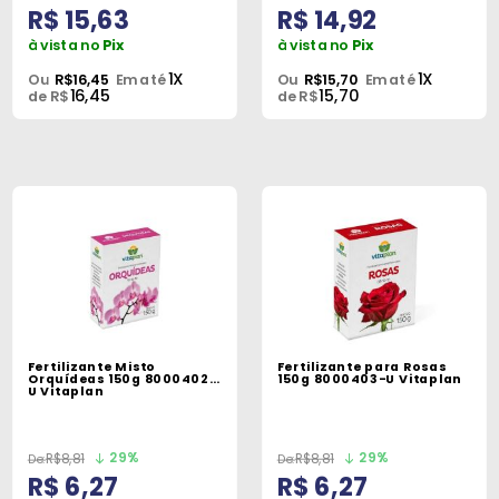
R$ 15,63
R$ 14,92
à vista no
Pix
à vista no
Pix
1X
1X
Ou
R$16,45
Em até
Ou
R$15,70
Em até
16,45
15,70
de R$
de R$
Fertilizante Misto
Fertilizante para Rosas
Orquídeas 150g 8000402-
150g 8000403-U Vitaplan
U Vitaplan
29%
29%
R$8,81
R$8,81
R$ 6,27
R$ 6,27