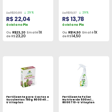
Peças
e
29%
29%
R$30,89
R$19,37
Acessórios
R$ 22,04
R$ 13,78
à vista no
Pix
à vista no
Pix
Oficina
1X
1X
Ou
R$23,20
Em até
Ou
R$14,50
Em até
Mecânica
23,20
14,50
de R$
de R$
Fertilizante para Cactos e
Fertilizante Foliar
Suculentas 150g 8000407-
Nutriverde 500ml
U Vitaplan
8000710-U Vitaplan