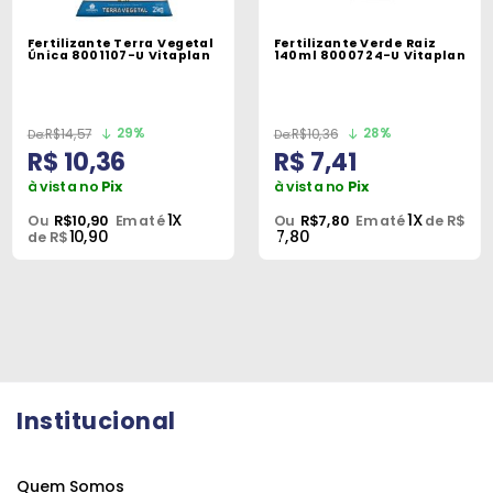
Fertilizante Terra Vegetal
Fertilizante Verde Raiz
Única 8001107-U Vitaplan
140ml 8000724-U Vitaplan
29%
28%
R$14,57
R$10,36
R$ 10,36
R$ 7,41
à vista no
Pix
à vista no
Pix
1X
1X
Ou
R$10,90
Em até
Ou
R$7,80
Em até
de R$
10,90
7,80
de R$
Institucional
Quem Somos