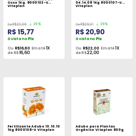
Máquinas
Osso 1Kg. 8000102-U
04.14.08 1Kg 8000107-U
Vitaplan
Vitaplan
Iluminação
29%
29%
R$22,06
R$29,31
Materiais
R$ 15,77
R$ 20,90
de
à vista no
Pix
à vista no
Pix
Construção
1X
1X
Ou
R$16,60
Em até
Ou
R$22,00
Em até
16,60
22,00
de R$
de R$
Materiais
Elétricos
Materiais
Hidráulicos
e
Pneumáticos
Tintas
e
Fertilizante Adubo 10.10.10
Adubo para Plantas
Químicos
1Kg 8000108-U Vitaplan
Orgânico Vitaplan 800g