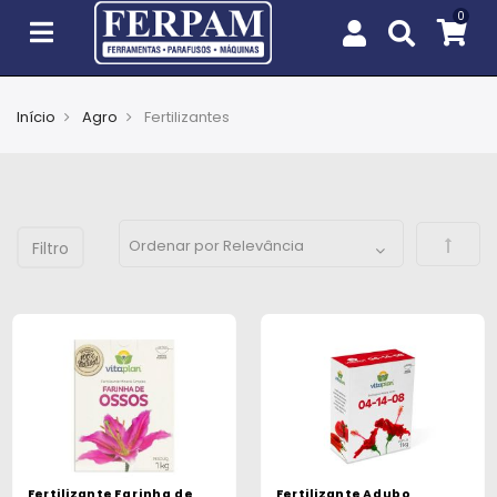
Início
Agro
Fertilizantes
Agro
Casa
e
Defini
Jardim
EPIs
Fixação
e
Cobertura
Ferramentas
e
Fertilizante Farinha de
Fertilizante Adubo