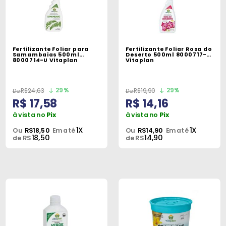
Fertilizante Foliar para
Fertilizante Foliar Rosa do
Samambaias 500ml
Deserto 500ml 8000717-U
8000714-U Vitaplan
Vitaplan
29%
29%
R$24,63
R$19,90
R$ 17,58
R$ 14,16
à vista no
Pix
à vista no
Pix
1X
1X
Ou
R$18,50
Em até
Ou
R$14,90
Em até
18,50
14,90
de R$
de R$