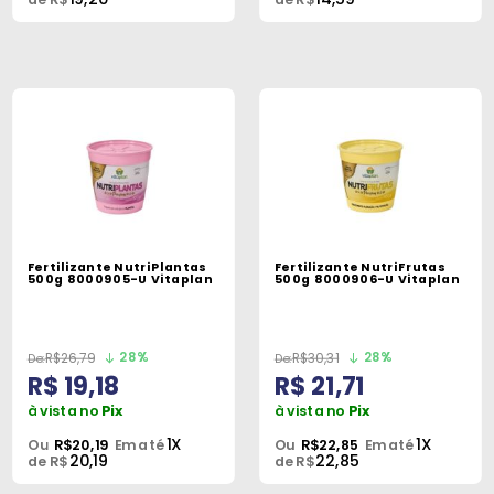
Fertilizante NutriPlantas
Fertilizante NutriFrutas
500g 8000905-U Vitaplan
500g 8000906-U Vitaplan
28%
28%
R$26,79
R$30,31
R$ 19,18
R$ 21,71
à vista no
Pix
à vista no
Pix
1X
1X
Ou
R$20,19
Em até
Ou
R$22,85
Em até
20,19
22,85
de R$
de R$