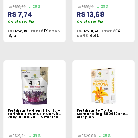
28%
29%
R$10,82
R$19,14
R$ 7,74
R$ 13,68
à vista no
Pix
à vista no
Pix
1X
1X
Ou
R$8,15
Em até
de R$
Ou
R$14,40
Em até
8,15
14,40
de R$
Fertilizante 4 em 1 Torta +
Fertilizante Torta
Farinha + Humus + Carvão
Mamona 1Kg 8000104-U
700g 8001028-U Vitaplan
Vitaplan
28%
29%
R$21,84
R$20,88