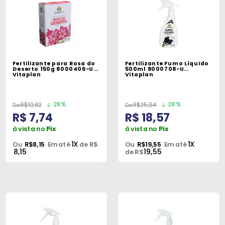
Fertilizante para Rosa do
Fertilizante Fumo Líquido
Deserto 150g 8000406-U
500ml 8000708-U
Vitaplan
Vitaplan
28%
28%
R$10,82
R$25,94
R$ 7,74
R$ 18,57
à vista no
Pix
à vista no
Pix
1X
1X
Ou
R$8,15
Em até
de R$
Ou
R$19,55
Em até
8,15
19,55
de R$