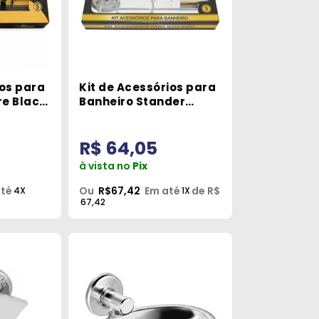
ios para
Kit de Acessórios para
e Black
Banheiro Stander
Metais Premium
R$ 64,05
à vista no
Pix
até
Ou
R$67,42
Em até
de R$
4X
1X
67,42