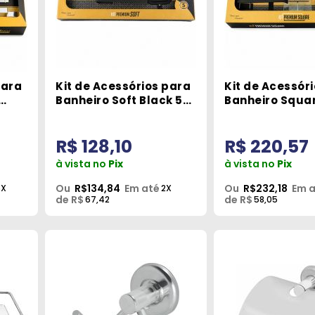
para
Kit de Acessórios para
Kit de Acessór
Banheiro Soft Black 5
Banheiro Squar
Peças Metais Premium
5 Peças Metais
Premium
R$ 128,10
R$ 220,57
à vista no
Pix
à vista no
Pix
Ou
R$134,84
Em até
Ou
R$232,18
Em 
6X
2X
de R$
de R$
67,42
58,05