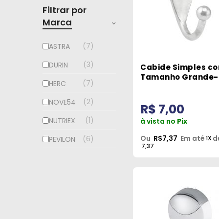
Filtrar por
Marca
7
ASTRA
3
DURIN
Cabide Simples c
Tamanho Grande-
7
HERC
Nove54
2
NOVE54
R$ 7,00
1
NUTRIEX
à vista no
Pix
Ou
R$7,37
Em até
d
1X
6
PEVILON
7,37