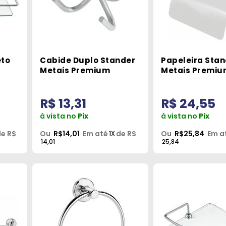
to
Cabide Duplo Stander
Papeleira Stan
Metais Premium
Metais Premi
R$ 13,31
R$ 24,55
à vista no
Pix
à vista no
Pix
e R$
Ou
R$14,01
Em até
de R$
Ou
R$25,84
Em a
1X
14,01
25,84