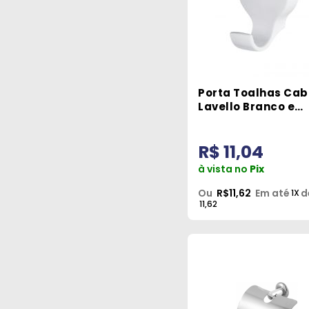
Porta Toalhas Cab
Lavello Branco e
Cromado Herc
R$ 11,04
à vista no
Pix
Ou
R$11,62
Em até
d
1X
11,62