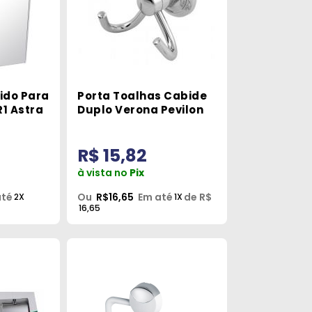
ido Para
Porta Toalhas Cabide
R1 Astra
Duplo Verona Pevilon
R$ 15,82
à vista no
Pix
até
Ou
R$16,65
Em até
de R$
2X
1X
16,65