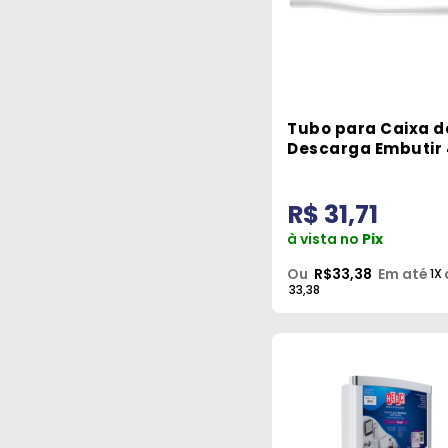
Tubo para Caixa d
Descarga Embutir 
150cm T1 Astra
R$ 31,71
à vista no
Pix
Ou
R$33,38
Em até
1X
33,38