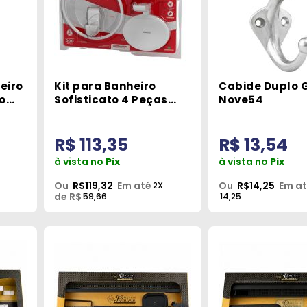
eiro
Kit para Banheiro
Cabide Duplo 
o
Sofisticato 4 Peças
Nove54
rc
Durin
R$ 113,35
R$ 13,54
à vista no
Pix
à vista no
Pix
Ou
R$119,32
Em até
Ou
R$14,25
Em a
2X
de R$
59,66
14,25