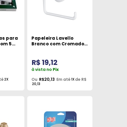
ios para
Papeleira Lavello
com 5
Branco com Cromado
Herc
R$ 19,12
à vista no
Pix
té
Ou
R$20,13
Em até
de R$
2X
1X
20,13