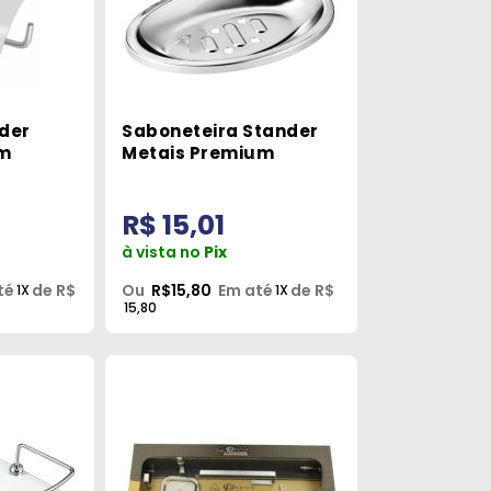
der
Saboneteira Stander
um
Metais Premium
R$ 15,01
à vista no
Pix
té
de R$
Ou
R$15,80
Em até
de R$
1X
1X
15,80