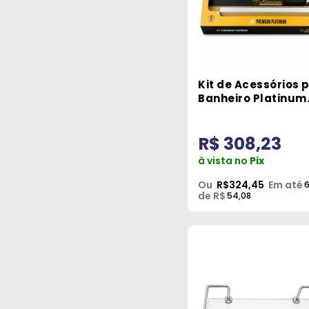
Kit de Acessórios 
Banheiro Platinum
Cromado 5 Peças
Metais Premium
R$ 308,23
à vista no
Pix
Ou
R$324,45
Em até
de R$
54,08