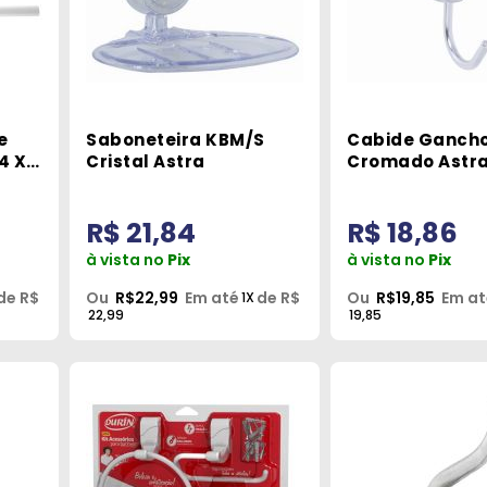
e
Saboneteira KBM/S
Cabide Ganch
4 X
Cristal Astra
Cromado Astr
R$ 21,84
R$ 18,86
à vista no
Pix
à vista no
Pix
de R$
Ou
R$22,99
Em até
de R$
Ou
R$19,85
Em at
1X
22,99
19,85