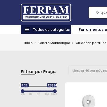
Ferramentas 
Todas as categorias
Início
Casa e Manutenção
Utilidades para Ban
Filtrar por Preço
R$7.37
R$334.99
7.37
89
171
253
334.99