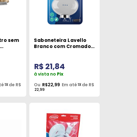
stro sem
Saboneteira Lavello
Branco com Cromado
vilon
Herc
R$ 21,84
à vista no
Pix
té
de R$
Ou
R$22,99
Em até
de R$
1X
1X
22,99