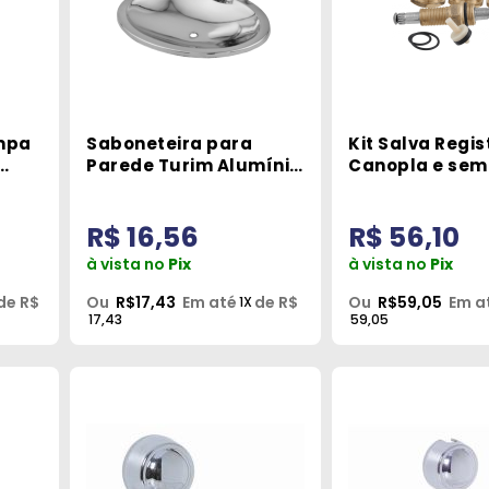
mpa
Saboneteira para
Kit Salva Regi
Parede Turim Alumínio
Canopla e sem
Pevilon 5023
Acabamento Pe
R$ 16,56
R$ 56,10
à vista no
Pix
à vista no
Pix
de R$
Ou
R$17,43
Em até
de R$
Ou
R$59,05
Em a
1X
17,43
59,05