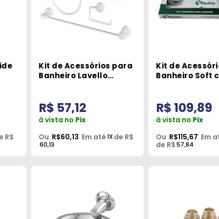
ide
Kit de Acessórios para
Kit de Acessór
Banheiro Lavello
Banheiro Soft 
Branco 4090 Herc
Peças Pevilon
R$ 57,12
R$ 109,89
à vista no
Pix
à vista no
Pix
e R$
Ou
R$60,13
Em até
de R$
Ou
R$115,67
Em a
1X
de R$
60,13
57,84