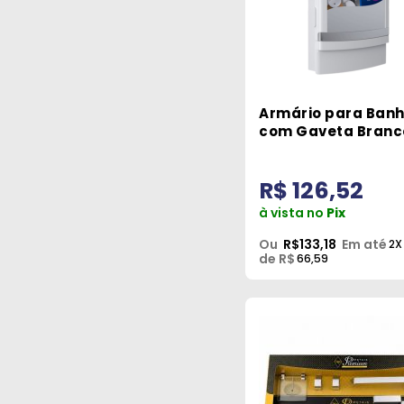
Armário para Banh
com Gaveta Branc
Cromado Tivoli He
R$ 126,52
à vista no
Pix
Ou
R$133,18
Em até
2X
de R$
66,59