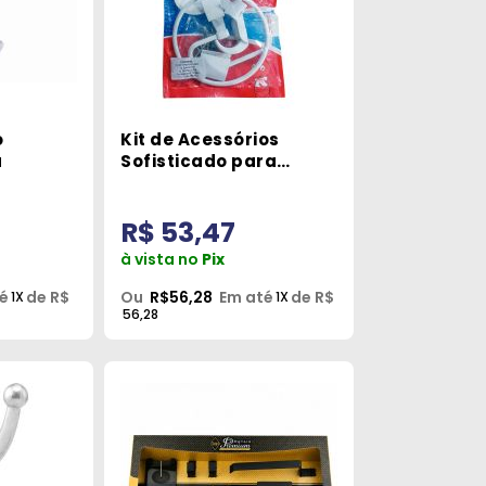
o
Kit de Acessórios
a
Sofisticado para
Banheiro 4 Peças
Branco Cromado Durin
R$ 53,47
à vista no
Pix
é
de R$
Ou
R$56,28
Em até
de R$
1X
1X
56,28