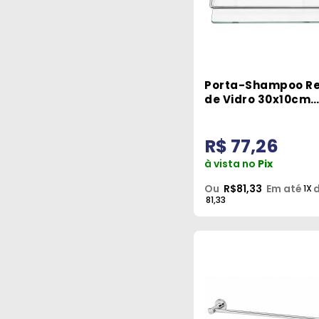
Porta-Shampoo Re
de Vidro 30x10cm
Metais Premium
R$ 77,26
à vista no
Pix
Ou
R$81,33
Em até
d
1X
81,33