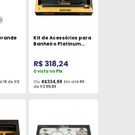
Grande
Kit de Acessórios para
Banheiro Platinum
Black 5 Peças Metais
Premium
R$ 318,24
à vista no
Pix
té
de R$
Ou
R$334,99
Em até
1X
6X
de R$
55,83