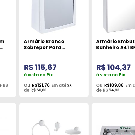
om
Armário Branco
Armário Embut
Sobrepor Para
Banheiro A41 B
Banheiro A52 BR1 Astra
R$ 115,67
R$ 104,37
à vista no
Pix
à vista no
Pix
e R$
Ou
R$121,76
Em até
Ou
R$109,86
Em 
2X
de R$
de R$
60,88
54,93