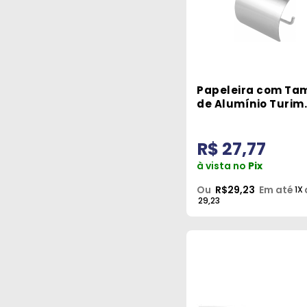
Papeleira com Ta
de Alumínio Turim
Pevilon
R$ 27,77
à vista no
Pix
Ou
R$29,23
Em até
1X
29,23