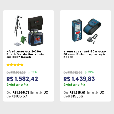
Nível Laser GLL 2-20G
Trena Laser até 80M GLM-
Bosch Verde Horizontal
80 com Bolsa de proteção
em 360° Bosch
Bosch
19%
19%
R$1.958,29
R$1.782,69
R$ 1.582,42
R$ 1.439,83
à vista no
Pix
à vista no
Pix
10X
10X
Ou
R$1.665,71
Em até
Ou
R$1.515,61
Em até
166,57
151,56
de R$
de R$