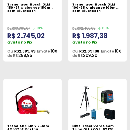
Trena laser Bosch GLM
Trena laser Bosch GLM
150-27 C alcance 150m
100-25 C alcance 100m
com Bluetooth
com Bluetooth
19%
19%
R$3.398,67
R$2.460,63
R$ 2.745,02
R$ 1.987,38
à vista no
Pix
à vista no
Pix
10X
10X
Ou
R$2.889,49
Em até
Ou
R$2.091,98
Em até
288,95
209,20
de R$
de R$
Trena ABS 5m x 25mm
Nivel Laser Verde com
AC5025P Cortag
Tripé GLL 2XG LI BT120