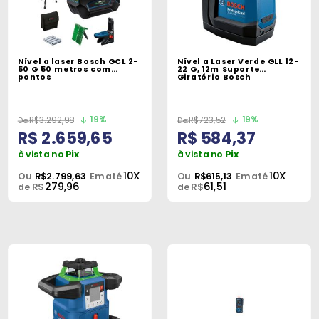
Nível a laser Bosch GCL 2-
Nível a Laser Verde GLL 12-
50 G 50 metros com
22 G, 12m Suporte
pontos
Giratório Bosch
19%
19%
R$3.292,98
R$723,52
R$ 2.659,65
R$ 584,37
à vista no
Pix
à vista no
Pix
10X
10X
Ou
R$2.799,63
Em até
Ou
R$615,13
Em até
279,96
61,51
de R$
de R$