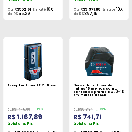
à vista no
Pix
à vista no
Pix
10X
10X
Ou
R$552,91
Em até
Ou
R$3.971,88
Em até
55,29
397,19
de R$
de R$
Receptor Laser LR 7- Bosch
Nivelador a Laser de
linhas 15 metros com
pontos de prumo GCL 2-15
em Maleta Bosch
19%
19%
R$1.445,99
R$918,34
R$ 1.167,89
R$ 741,71
à vista no
Pix
à vista no
Pix