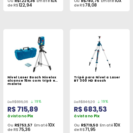
10X
10X
Ou
R$1.229,36
Em até
Ou
R$780,75
Em até
122,94
78,08
de R$
de R$
Nível Laser Bosch Nivelox
Tripé para Nível a Laser
alcance 15m com tripé e
BT 300 HD Bosch
maleta
19%
19%
R$886,36
R$846,29
R$ 715,89
R$ 683,53
à vista no
Pix
à vista no
Pix
10X
10X
Ou
R$753,57
Em até
Ou
R$719,50
Em até
75,36
71,95
de R$
de R$