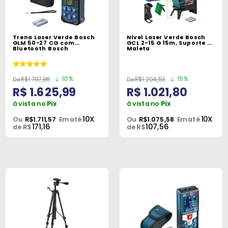
Máquinas
Iluminação
Trena Laser Verde Bosch
Nível Laser Verde Bosch
GLM 50-27 CG com
GCL 2-15 G 15m, Suporte e
Materiais
Bluetooth Bosch
Maleta
de
Construção
10%
15%
R$1.797,86
R$1.204,53
R$ 1.625,99
R$ 1.021,80
Materiais
à vista no
Pix
à vista no
Pix
Elétricos
10X
10X
Ou
R$1.711,57
Em até
Ou
R$1.075,58
Em até
171,16
107,56
de R$
de R$
Materiais
Hidráulicos
e
Pneumáticos
Tintas
e
Químicos