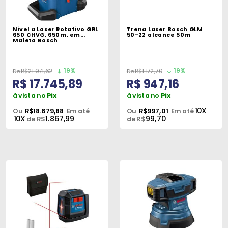
Nível a Laser Rotativo GRL
Trena Laser Bosch GLM
650 CHVG, 650m, em
50-22 alcance 50m
Maleta Bosch
19%
19%
R$21.971,62
R$1.172,70
R$ 17.745,89
R$ 947,16
à vista no
Pix
à vista no
Pix
10X
Ou
R$18.679,88
Em até
Ou
R$997,01
Em até
10X
1.867,99
99,70
de R$
de R$