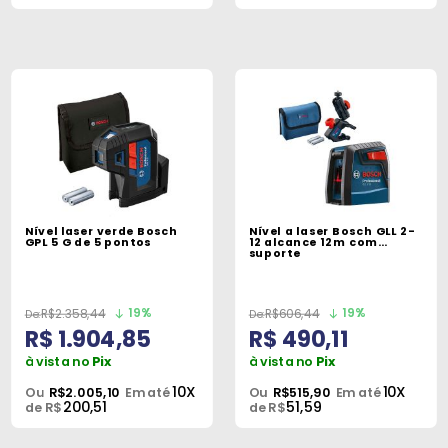
Nível laser verde Bosch
Nível a laser Bosch GLL 2-
GPL 5 G de 5 pontos
12 alcance 12m com
suporte
19%
19%
R$2.358,44
R$606,44
R$ 1.904,85
R$ 490,11
à vista no
Pix
à vista no
Pix
10X
10X
Ou
R$2.005,10
Em até
Ou
R$515,90
Em até
200,51
51,59
de R$
de R$