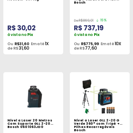
Bosch
15%
R$869,01
R$ 30,02
R$ 737,19
à vista no
Pix
à vista no
Pix
1X
10X
Ou
R$31,60
Em até
Ou
R$775,99
Em até
31,60
77,60
de R$
de R$
Nível a Laser 20 Metros
Nível a Laser GLL 2-20 G
Com Suporte GLL 2-20
Verde 360° com Tripé +
Bosch 0601063JD0
Pilhas Recarregáveis
Bosch