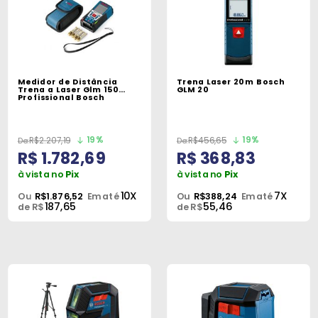
Medidor de Distância
Trena Laser 20m Bosch
Trena a Laser Glm 150
GLM 20
Profissional Bosch
19%
19%
R$2.207,19
R$456,65
R$ 1.782,69
R$ 368,83
à vista no
Pix
à vista no
Pix
10X
7X
Ou
R$1.876,52
Em até
Ou
R$388,24
Em até
187,65
55,46
de R$
de R$