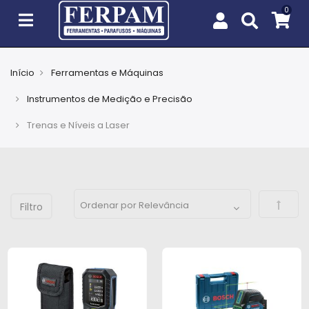
Início
Ferramentas e Máquinas
Agro
Instrumentos de Medição e Precisão
Casa
Trenas e Níveis a Laser
e
Jardim
EPIs
Defini
Fixação
e
Cobertura
Ferramentas
e