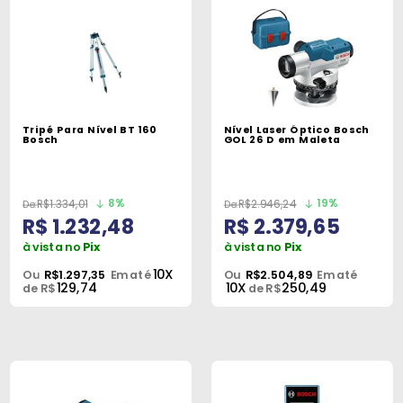
Tripé Para Nível BT 160
Nível Laser Óptico Bosch
Bosch
GOL 26 D em Maleta
8%
19%
R$1.334,01
R$2.946,24
R$ 1.232,48
R$ 2.379,65
à vista no
Pix
à vista no
Pix
10X
Ou
R$1.297,35
Em até
Ou
R$2.504,89
Em até
129,74
10X
250,49
de R$
de R$