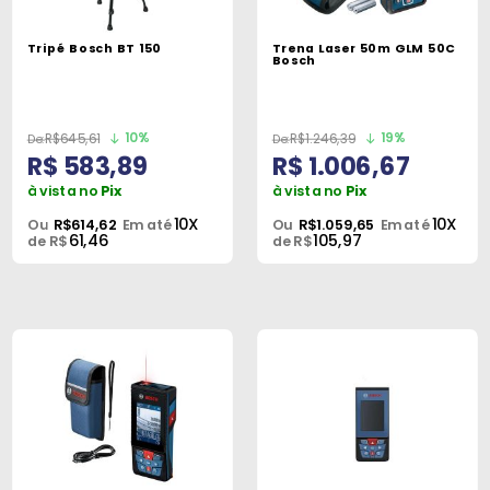
Peças
e
Tripé Bosch BT 150
Trena Laser 50m GLM 50C
Bosch
Acessórios
Oficina
10%
19%
R$645,61
R$1.246,39
Mecânica
R$ 583,89
R$ 1.006,67
à vista no
Pix
à vista no
Pix
10X
10X
Ou
R$614,62
Em até
Ou
R$1.059,65
Em até
61,46
105,97
de R$
de R$