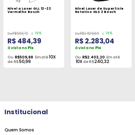
Nível a Laser GLL 12-22
Nível Laser de Superficíe
Vermelho Bosch
Rotativo GLS 2 Bosch
19%
19%
R$599,72
R$2.826,69
R$ 484,39
R$ 2.283,04
à vista no
Pix
à vista no
Pix
10X
Ou
R$509,88
Em até
Ou
R$2.403,20
Em até
50,99
10X
240,32
de R$
de R$
Institucional
Quem Somos