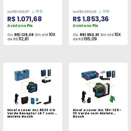
19%
10%
R$1.326,87
R$2.049,28
R$ 1.071,68
R$ 1.853,36
à vista no
Pix
à vista no
Pix
10X
10X
Ou
R$1.128,08
Em até
Ou
R$1.950,91
Em até
112,81
195,09
de R$
de R$
Nivel a Laser GLL 8033 CG
Nivel a Laser GLL 18V-120-
Verde Receptor LR 7 com
33 Verde com Maleta
Maleta Bosch
Bosch