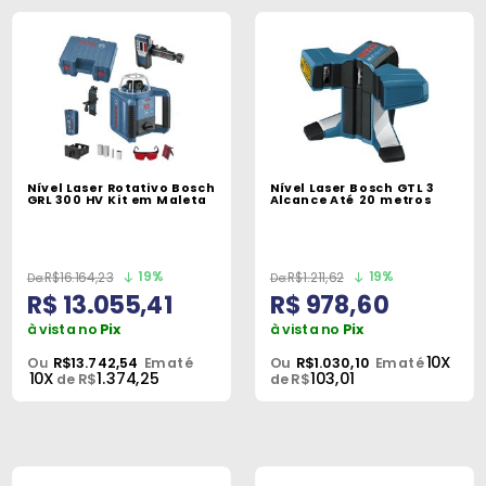
Nível Laser Rotativo Bosch
Nível Laser Bosch GTL 3
GRL 300 HV Kit em Maleta
Alcance Até 20 metros
19%
19%
R$16.164,23
R$1.211,62
R$ 13.055,41
R$ 978,60
à vista no
Pix
à vista no
Pix
10X
Ou
R$13.742,54
Em até
Ou
R$1.030,10
Em até
10X
1.374,25
103,01
de R$
de R$