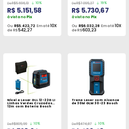
10%
19%
R$5.696,13
R$7.095,27
R$ 5.151,58
R$ 5.730,67
à vista no
Pix
à vista no
Pix
10X
10X
Ou
R$5.422,72
Em até
Ou
R$6.032,28
Em até
542,27
603,23
de R$
de R$
Nível a Laser GLL 12-22G LI
Trena Laser com Alcance
Linhas Verdes Cruzadas
de 30M GLM 30-23 Bosch
12m com Bateria Bosch
10%
10%
R$805,99
R$474,87