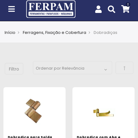
Início
Ferragens, Fixação e Cobertura
Dobradiças
Agro
Casa
e
Defini
Jardim
EPIs
Fixação
e
Cobertura
Ferramentas
e
Dobradiça para Solda
Dobradiça com Aba e