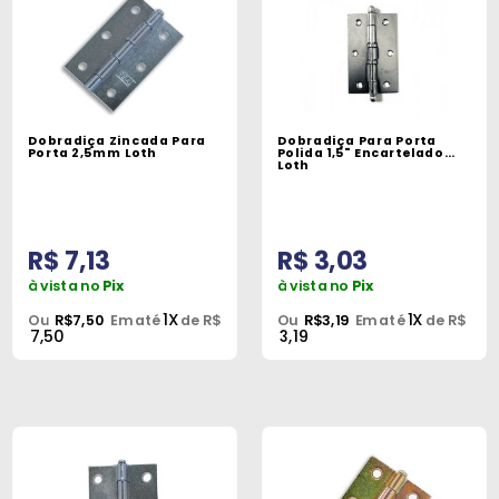
Dobradiça Zincada Para
Dobradiça Para Porta
Porta 2,5mm Loth
Polida 1,5" Encartelado
Loth
R$ 7,13
R$ 3,03
à vista no
Pix
à vista no
Pix
1X
1X
Ou
R$7,50
Em até
de R$
Ou
R$3,19
Em até
de R$
7,50
3,19