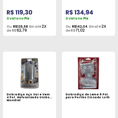
R$ 119,30
R$ 134,94
à vista no
Pix
à vista no
Pix
2X
2X
Ou
R$125,58
Em até
Ou
R$142,04
Em até
62,79
71,02
de R$
de R$
Dobradiça Aço Vai e Vem
Dobradiça de Leme 6 Pol.
4 Pol. Galvanizado União
para Portão Zincado Loth
Mundial