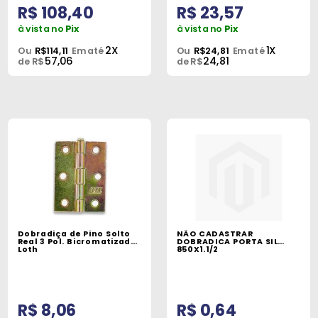
R$ 108,40
R$ 23,57
à vista no
Pix
à vista no
Pix
2X
1X
Ou
R$114,11
Em até
Ou
R$24,81
Em até
57,06
24,81
de R$
de R$
Dobradiça de Pino Solto
NÃO CADASTRAR
Real 3 Pol. Bicromatizado
DOBRADICA PORTA SIL
Loth
850X1.1/2
R$ 8,06
R$ 0,64