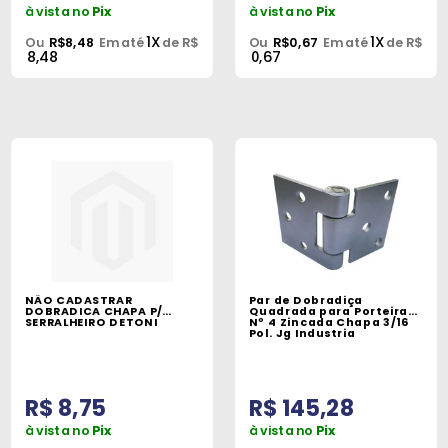
à vista no
Pix
à vista no
Pix
1X
1X
Ou
R$8,48
Em até
de R$
Ou
R$0,67
Em até
de R$
8,48
0,67
NÃO CADASTRAR
Par de Dobradiça
DOBRADICA CHAPA P/
Quadrada para Porteira
SERRALHEIRO DETONI
Nº 4 Zincada Chapa 3/16
Pol. Jg Industria
R$ 8,75
R$ 145,28
à vista no
Pix
à vista no
Pix