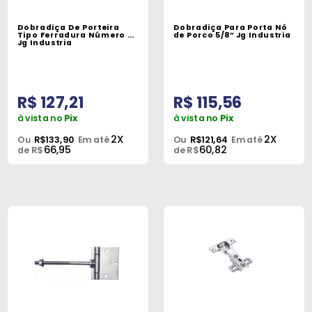
Dobradiça De Porteira
Dobradiça Para Porta Nó
Tipo Ferradura Número 6
de Porco 5/8” Jg Industria
Jg Industria
R$ 127,21
R$ 115,56
à vista no
Pix
à vista no
Pix
2X
2X
Ou
R$133,90
Em até
Ou
R$121,64
Em até
66,95
60,82
de R$
de R$