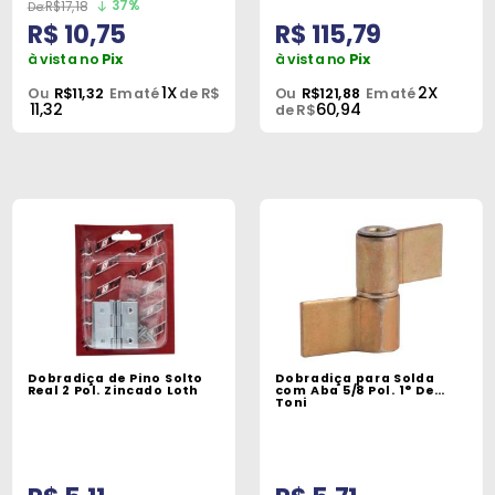
37%
R$17,18
R$ 10,75
R$ 115,79
à vista no
Pix
à vista no
Pix
1X
2X
Ou
R$11,32
Em até
de R$
Ou
R$121,88
Em até
11,32
60,94
de R$
Dobradiça de Pino Solto
Dobradiça para Solda
Real 2 Pol. Zincado Loth
com Aba 5/8 Pol. 1° De
Toni