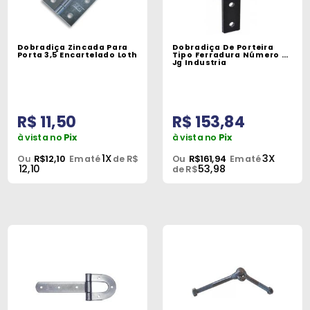
Dobradiça Zincada Para
Dobradiça De Porteira
Porta 3,5 Encartelado Loth
Tipo Ferradura Número 5
Jg Industria
R$ 11,50
R$ 153,84
à vista no
Pix
à vista no
Pix
1X
3X
Ou
R$12,10
Em até
de R$
Ou
R$161,94
Em até
12,10
53,98
de R$