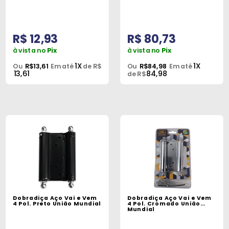
Peças
e
Acessórios
R$ 12,93
R$ 80,73
à vista no
Pix
à vista no
Pix
Oficina
1X
1X
Ou
R$13,61
Em até
de R$
Ou
R$84,98
Em até
Mecânica
13,61
84,98
de R$
Dobradiça Aço Vai e Vem
Dobradiça Aço Vai e Vem
4 Pol. Preto União Mundial
4 Pol. Cromado União
Mundial