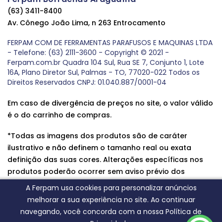
(63) 3411-8400
Av. Cônego João Lima, n 263 Entrocamento
FERPAM COM DE FERRAMENTAS PARAFUSOS E MAQUINAS LTDA
- Telefone: (63) 2111-3600 - Copyright © 2021 -
Ferpam.com.br Quadra 104 Sul, Rua SE 7, Conjunto 1, Lote
16A, Plano Diretor Sul, Palmas - TO, 77020-022 Todos os
Direitos Reservados CNPJ: 01.040.887/0001-04
Em caso de divergência de preços no site, o valor válido
é o do carrinho de compras.
*Todas as imagens dos produtos são de caráter
ilustrativo e não definem o tamanho real ou exata
definição das suas cores. Alterações específicas nos
produtos poderão ocorrer sem aviso prévio dos
fornecedores, qualquer dúvida sobre nossos produtos
A Ferpam usa cookies para personalizar anúncios
entre em contato conosco.
melhorar a sua experiência no site. Ao continuar
navegando, você concorda com a nossa Política de