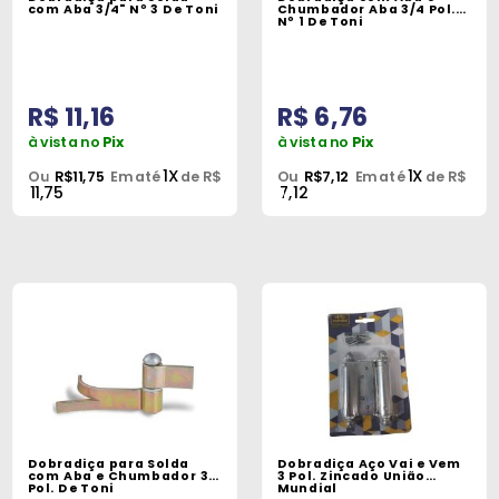
Máquinas
com Aba 3/4" Nº 3 De Toni
Chumbador Aba 3/4 Pol.
Nº 1 De Toni
Iluminação
Materiais
R$ 11,16
R$ 6,76
de
à vista no
Pix
à vista no
Pix
Construção
1X
1X
Ou
R$11,75
Em até
de R$
Ou
R$7,12
Em até
de R$
11,75
7,12
Materiais
Elétricos
Materiais
Hidráulicos
e
Pneumáticos
Tintas
e
Dobradiça para Solda
Dobradiça Aço Vai e Vem
Químicos
com Aba e Chumbador 3
3 Pol. Zincado União
Pol. De Toni
Mundial