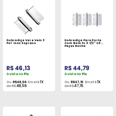
Dobradiça Vai e Vem 3
Dobradiça Para Porta
Pol. Inox Soprano
Com Bola Fc 3.1/2" C3
Peças Rocha
R$ 46,13
R$ 44,79
à vista no
Pix
à vista no
Pix
1X
1X
Ou
R$48,56
Em até
Ou
R$47,15
Em até
48,56
47,15
de R$
de R$