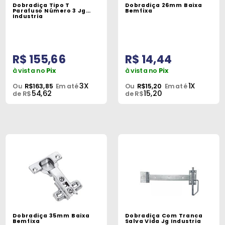
Dobradiça Tipo T
Dobradiça 26mm Baixa
Parafuso Número 3 Jg
Bemfixa
Industria
R$ 155,66
R$ 14,44
à vista no
Pix
à vista no
Pix
3X
1X
Ou
R$163,85
Em até
Ou
R$15,20
Em até
54,62
15,20
de R$
de R$
Dobradiça 35mm Baixa
Dobradiça Com Tranca
Bemfixa
Salva Vida Jg Industria