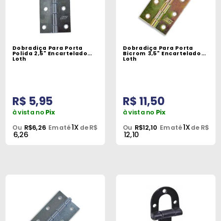
Dobradiça Para Porta
Dobradiça Para Porta
Polida 2,5" Encartelado
Bicrom 3,5" Encartelado
Loth
Loth
R$ 5,95
R$ 11,50
à vista no
Pix
à vista no
Pix
1X
1X
Ou
R$6,26
Em até
de R$
Ou
R$12,10
Em até
de R$
6,26
12,10