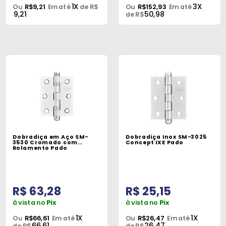
1X
3X
Ou
R$9,21
Em até
de R$
Ou
R$152,93
Em até
9,21
50,98
de R$
Dobradiça em Aço SM-
Dobradiça Inox SM-3025
3530 Cromado com
Concept IXE Pado
Rolamento Pado
R$ 63,28
R$ 25,15
à vista no
Pix
à vista no
Pix
1X
1X
Ou
R$66,61
Em até
Ou
R$26,47
Em até
66,61
26,47
de R$
de R$