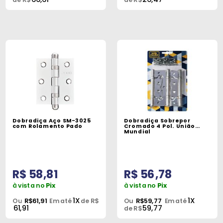
Dobradiça Aço SM-3025
Dobradiça Sobrepor
com Rolamento Pado
Cromado 4 Pol. União
Mundial
R$ 58,81
R$ 56,78
à vista no
Pix
à vista no
Pix
1X
1X
Ou
R$61,91
Em até
de R$
Ou
R$59,77
Em até
61,91
59,77
de R$