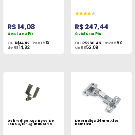
R$ 14,08
R$ 247,44
à vista no
Pix
à vista no
Pix
1X
5X
Ou
R$14,82
Em até
Ou
R$260,46
Em até
14,82
52,09
de R$
de R$
Dobradiça Aço Boca De
Dobradiça 26mm Alta
Lobo 3/16” Jg Indústria
Bemfixa