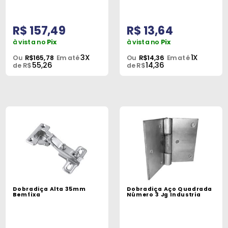
R$ 157,49
R$ 13,64
à vista no
Pix
à vista no
Pix
3X
1X
Ou
R$165,78
Em até
Ou
R$14,36
Em até
55,26
14,36
de R$
de R$
Dobradiça Alta 35mm
Dobradiça Aço Quadrada
Bemfixa
Número 3 Jg Industria