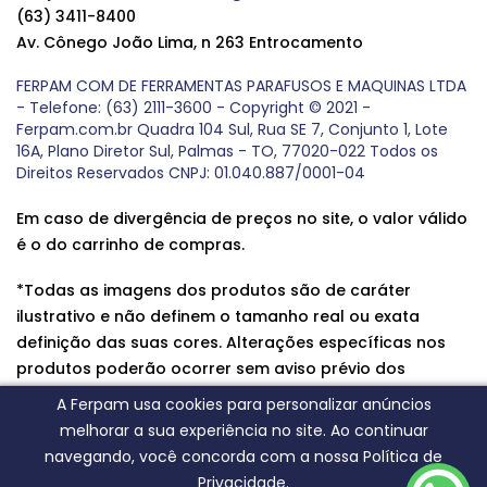
(63) 3411-8400
Av. Cônego João Lima, n 263 Entrocamento
FERPAM COM DE FERRAMENTAS PARAFUSOS E MAQUINAS LTDA
- Telefone: (63) 2111-3600 - Copyright © 2021 -
Ferpam.com.br Quadra 104 Sul, Rua SE 7, Conjunto 1, Lote
16A, Plano Diretor Sul, Palmas - TO, 77020-022 Todos os
Direitos Reservados CNPJ: 01.040.887/0001-04
Em caso de divergência de preços no site, o valor válido
é o do carrinho de compras.
*Todas as imagens dos produtos são de caráter
ilustrativo e não definem o tamanho real ou exata
definição das suas cores. Alterações específicas nos
produtos poderão ocorrer sem aviso prévio dos
fornecedores, qualquer dúvida sobre nossos produtos
A Ferpam usa cookies para personalizar anúncios
entre em contato conosco.
melhorar a sua experiência no site. Ao continuar
navegando, você concorda com a nossa Política de
Privacidade.