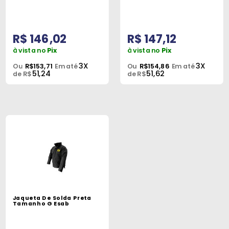
Peças
e
Acessórios
R$ 146,02
R$ 147,12
à vista no
Pix
à vista no
Pix
Oficina
3X
3X
Ou
R$153,71
Em até
Ou
R$154,86
Em até
Mecânica
51,24
51,62
de R$
de R$
Jaqueta De Solda Preta
Tamanho G Esab