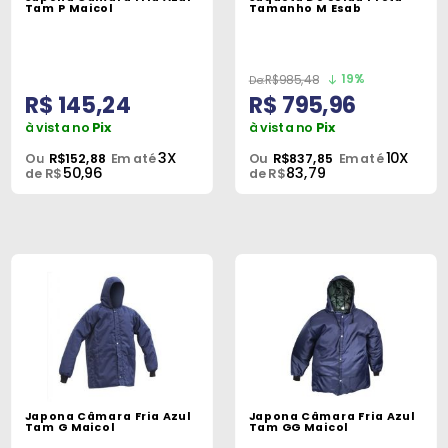
Máquinas
Tam P Maicol
Tamanho M Esab
Iluminação
19%
R$985,48
Materiais
R$ 145,24
R$ 795,96
de
à vista no
Pix
à vista no
Pix
Construção
3X
10X
Ou
R$152,88
Em até
Ou
R$837,85
Em até
50,96
83,79
de R$
de R$
Materiais
Elétricos
Materiais
Hidráulicos
e
Pneumáticos
Tintas
e
Japona Câmara Fria Azul
Japona Câmara Fria Azul
Químicos
Tam G Maicol
Tam GG Maicol