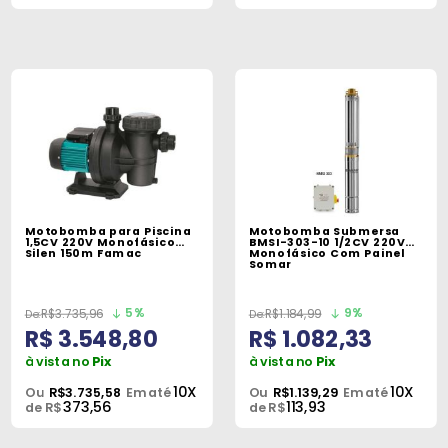
Motobomba para Piscina
Motobomba Submersa
1,5CV 220V Monofásico
BMSI-303-10 1/2CV 220V
Silen 150m Famac
Monofásico Com Painel
Somar
5%
9%
R$3.735,96
R$1.184,99
R$ 3.548,80
R$ 1.082,33
à vista no
Pix
à vista no
Pix
10X
10X
Ou
R$3.735,58
Em até
Ou
R$1.139,29
Em até
373,56
113,93
de R$
de R$