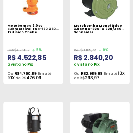
Motobomba 2,0cv
Motobomba Monofásico
Submersível TSB-120 380V
3,0cv BC-92S 1C 220/440V
Trifísico Thebe
Schneider
5%
9%
R$4.761,37
R$3.109,72
R$ 4.522,85
R$ 2.840,20
à vista no
Pix
à vista no
Pix
10X
Ou
R$4.760,89
Em até
Ou
R$2.989,68
Em até
10X
476,09
298,97
de R$
de R$