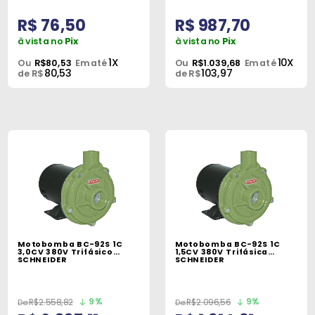
R$ 76,50
R$ 987,70
à vista no
Pix
à vista no
Pix
1X
10X
Ou
R$80,53
Em até
Ou
R$1.039,68
Em até
80,53
103,97
de R$
de R$
Motobomba BC-92S 1C
Motobomba BC-92S 1C
3,0CV 380V Trifásico
1,5CV 380V Trifásica
SCHNEIDER
SCHNEIDER
9%
9%
R$2.558,82
R$2.096,56