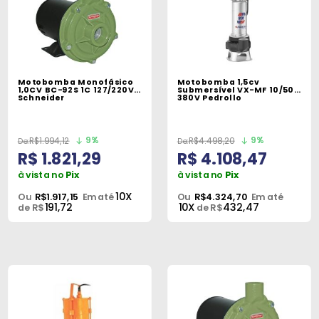
Motobomba Monofásico
Motobomba 1,5cv
1,0CV BC-92S 1C 127/220V
Submersível VX-MF 10/50
Schneider
380V Pedrollo
9%
9%
R$1.994,12
R$4.498,20
R$ 1.821,29
R$ 4.108,47
à vista no
Pix
à vista no
Pix
10X
Ou
R$1.917,15
Em até
Ou
R$4.324,70
Em até
191,72
10X
432,47
de R$
de R$