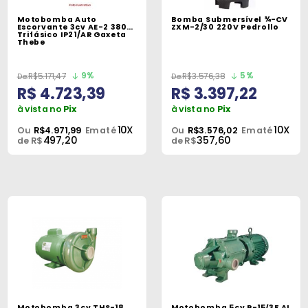
Motobomba Auto
Bomba Submersível ¾-CV
Escorvante 3cv AE-2 380V
ZXM-2/30 220V Pedrollo
Trifásico IP21/AR Gaxeta
Thebe
9%
5%
R$5.171,47
R$3.576,38
R$ 4.723,39
R$ 3.397,22
à vista no
Pix
à vista no
Pix
10X
10X
Ou
R$4.971,99
Em até
Ou
R$3.576,02
Em até
497,20
357,60
de R$
de R$
Motobomba 3cv THS-18
Motobomba 5cv P-15/3F AL