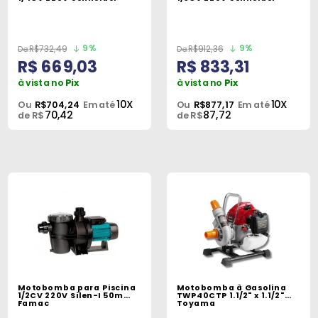
9%
9%
R$732,49
R$912,36
R$ 669,03
R$ 833,31
à vista no
Pix
à vista no
Pix
10X
10X
Ou
R$704,24
Em até
Ou
R$877,17
Em até
70,42
87,72
de R$
de R$
Motobomba para Piscina
Motobomba à Gasolina
1/2CV 220V Silen-I 50m
TWP40CTP 1.1/2" x 1.1/2"
Famac
Toyama