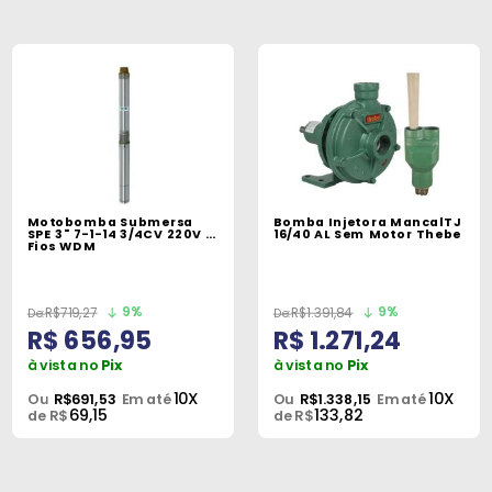
Motobomba Submersa
Bomba Injetora MancalTJ
SPE 3" 7-1-14 3/4CV 220V 2
16/40 AL Sem Motor Thebe
Fios WDM
9%
9%
R$719,27
R$1.391,84
R$ 656,95
R$ 1.271,24
à vista no
Pix
à vista no
Pix
10X
10X
Ou
R$691,53
Em até
Ou
R$1.338,15
Em até
69,15
133,82
de R$
de R$