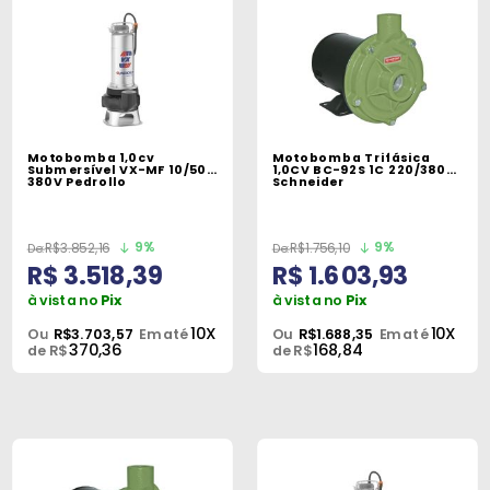
Motobomba 1,0cv
Motobomba Trifásica
Submersível VX-MF 10/50
1,0CV BC-92S 1C 220/380V
380V Pedrollo
Schneider
9%
9%
R$3.852,16
R$1.756,10
R$ 3.518,39
R$ 1.603,93
à vista no
Pix
à vista no
Pix
10X
10X
Ou
R$3.703,57
Em até
Ou
R$1.688,35
Em até
370,36
168,84
de R$
de R$