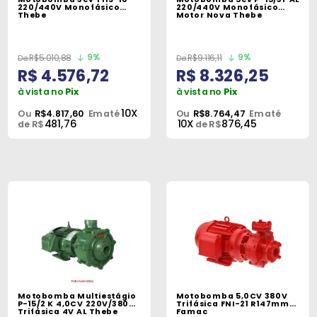
220/440V Monofásico
220/440V Monofásico
Thebe
Motor Nova Thebe
9%
9%
R$5.010,88
R$9.116,11
R$ 4.576,72
R$ 8.326,25
à vista no
Pix
à vista no
Pix
10X
Ou
R$4.817,60
Em até
Ou
R$8.764,47
Em até
481,76
10X
876,45
de R$
de R$
Motobomba Multiestágio
Motobomba 5,0CV 380V
P-15/2 K 4,0CV 220V/380V
Trifásica FNI-21 R147mm
Trifásica 4V AL Thebe
Famac