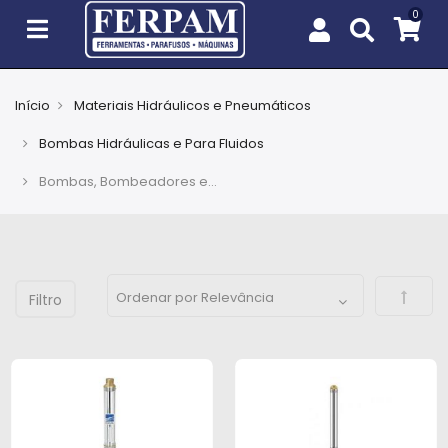
Início
Materiais Hidráulicos e Pneumáticos
Agro
Bombas Hidráulicas e Para Fluidos
Casa
Bombas, Bombeadores e Motobombas
e
Jardim
EPIs
Defini
Fixação
e
Cobertura
Ferramentas
e