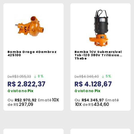
Bomba Draga 4Dambroz
Bomba 1CV Submersível
425100
Tsb-120 380V Trifásica
Thebe
8%
5%
R$3.055,33
R$4.346,40
R$ 2.822,37
R$ 4.128,67
à vista no
Pix
à vista no
Pix
10X
Ou
R$2.970,92
Em até
Ou
R$4.345,97
Em até
297,09
10X
434,60
de R$
de R$