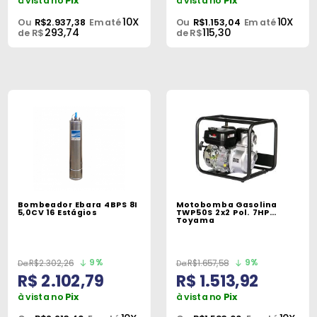
à vista no
Pix
à vista no
Pix
10X
10X
Ou
R$2.937,38
Em até
Ou
R$1.153,04
Em até
293,74
115,30
de R$
de R$
Bombeador Ebara 4BPS 8I
Motobomba Gasolina
5,0CV 16 Estágios
TWP50S 2x2 Pol. 7HP
Toyama
9%
9%
R$2.302,26
R$1.657,58
R$ 2.102,79
R$ 1.513,92
à vista no
Pix
à vista no
Pix