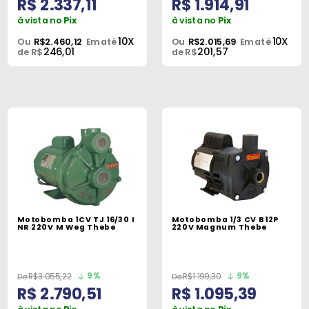
R$ 2.337,11
R$ 1.914,91
à vista no
Pix
à vista no
Pix
10X
10X
Ou
R$2.460,12
Em até
Ou
R$2.015,69
Em até
246,01
201,57
de R$
de R$
Motobomba 1CV TJ 16/30 I
Motobomba 1/3 CV B12P
NR 220V M Weg Thebe
220V Magnum Thebe
9%
9%
R$3.055,22
R$1.199,30
R$ 2.790,51
R$ 1.095,39