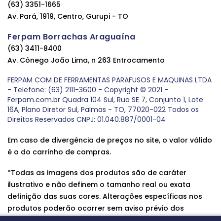
(63) 3351-1665
Av. Pará, 1919, Centro, Gurupi - TO
Ferpam Borrachas Araguaína
(63) 3411-8400
Av. Cônego João Lima, n 263 Entrocamento
FERPAM COM DE FERRAMENTAS PARAFUSOS E MAQUINAS LTDA
- Telefone: (63) 2111-3600 - Copyright © 2021 -
Ferpam.com.br Quadra 104 Sul, Rua SE 7, Conjunto 1, Lote
16A, Plano Diretor Sul, Palmas - TO, 77020-022 Todos os
Direitos Reservados CNPJ: 01.040.887/0001-04
Em caso de divergência de preços no site, o valor válido
é o do carrinho de compras.
*Todas as imagens dos produtos são de caráter
ilustrativo e não definem o tamanho real ou exata
definição das suas cores. Alterações específicas nos
produtos poderão ocorrer sem aviso prévio dos
fornecedores, qualquer dúvida sobre nossos produtos