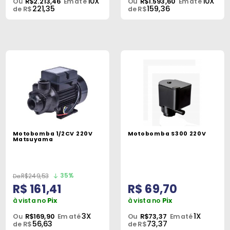
10X
10X
Ou
R$2.213,46
Em até
Ou
R$1.593,60
Em até
221,35
159,36
de R$
de R$
Motobomba 1/2CV 220V
Motobomba S300 220V
Matsuyama
35%
R$249,53
R$ 161,41
R$ 69,70
à vista no
Pix
à vista no
Pix
3X
1X
Ou
R$169,90
Em até
Ou
R$73,37
Em até
56,63
73,37
de R$
de R$