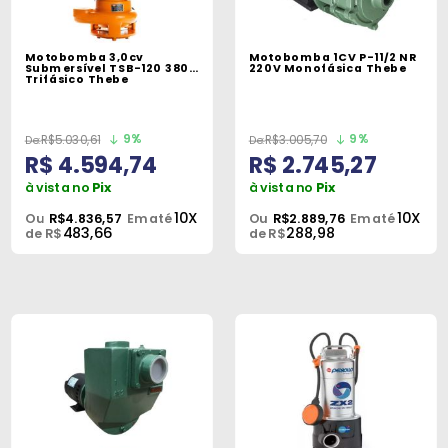
Motobomba 3,0cv
Motobomba 1CV P-11/2 NR
Submersível TSB-120 380V
220V Monofásica Thebe
Trifásico Thebe
9%
9%
R$5.030,61
R$3.005,70
R$ 4.594,74
R$ 2.745,27
à vista no
Pix
à vista no
Pix
10X
10X
Ou
R$4.836,57
Em até
Ou
R$2.889,76
Em até
483,66
288,98
de R$
de R$