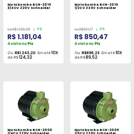
Motobomba BCR-2010
Motobomba BCR-2010
3/4CV 220V Schneider
1/2CV 220V Schneider
9%
9%
R$1.293,08
R$931,17
R$ 1.181,04
R$ 850,47
à vista no
Pix
à vista no
Pix
10X
10X
Ou
R$1.243,20
Em até
Ou
R$895,23
Em até
124,32
89,52
de R$
de R$
Motobomba BCR-2000
Motobomba BCR-2000
1/4CV 220V Schneider
1/3CV 220V Schneider