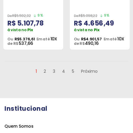
9%
9%
R$5.592,32
R$5.098,22
R$ 5.107,78
R$ 4.656,49
à vista no
Pix
à vista no
Pix
10X
10X
Ou
R$5.376,61
Em até
Ou
R$4.901,57
Em até
537,66
490,16
de R$
de R$
1
2
3
4
5
Próximo
Institucional
Quem Somos