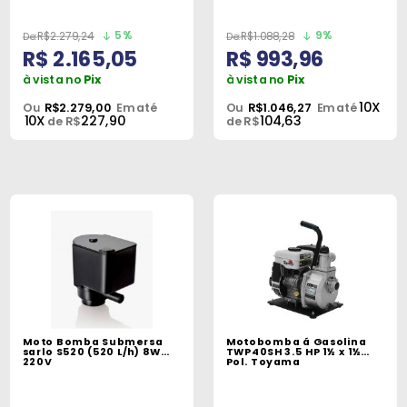
5%
9%
R$2.279,24
R$1.088,28
R$ 2.165,05
R$ 993,96
à vista no
Pix
à vista no
Pix
10X
Ou
R$2.279,00
Em até
Ou
R$1.046,27
Em até
10X
227,90
104,63
de R$
de R$
Moto Bomba Submersa
Motobomba á Gasolina
sarlo S520 (520 L/h) 8W
TWP40SH 3.5 HP 1½ x 1½
220V
Pol. Toyama