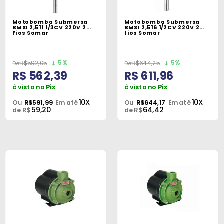
Peças
e
Motobomba Submersa
Motobomba Submersa
BMSI 2,511 1/3CV 220V 2
BMSI 2,516 1/2CV 220V 2
Acessórios
Fios Somar
fios Somar
Oficina
5%
5%
R$592,05
R$644,25
Mecânica
R$ 562,39
R$ 611,96
à vista no
Pix
à vista no
Pix
10X
10X
Ou
R$591,99
Em até
Ou
R$644,17
Em até
59,20
64,42
de R$
de R$