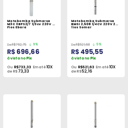
Máquinas
Iluminação
Motobomba Submersa
Motobomba Submersa
M3C 3BPS2/7 1/3cv 220V 2
BMSI 2,508 1/4CV 220V 2
Materiais
Fios Ebara
fios Somar
de
Construção
9%
5%
R$762,75
R$521,68
R$ 696,66
R$ 495,55
Materiais
à vista no
Pix
à vista no
Pix
Elétricos
10X
10X
Ou
R$733,33
Em até
Ou
R$521,63
Em até
73,33
52,16
de R$
de R$
Materiais
Hidráulicos
e
Pneumáticos
Tintas
e
Químicos