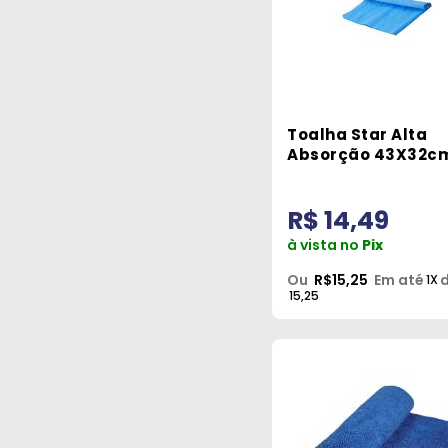
Toalha Star Alta
Absorção 43X32c
Wester
R$ 14,49
à vista no
Pix
Ou
R$15,25
Em até
d
1X
15,25