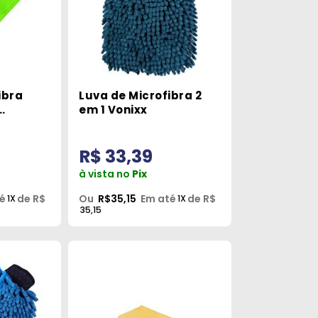
ibra
Luva de Microfibra 2
em 1 Vonixx
stern
R$ 33,39
à vista no
Pix
é
de R$
Ou
R$35,15
Em até
de R$
1X
1X
35,15