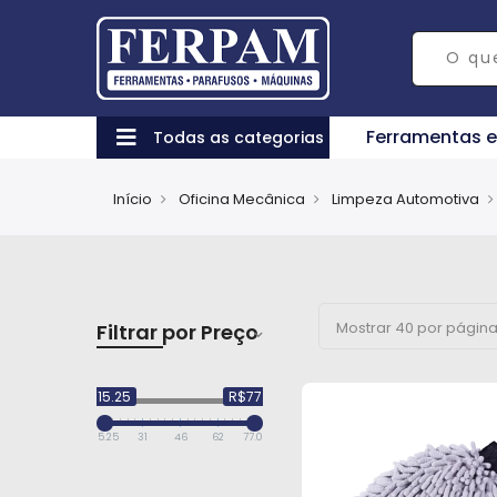
Ferramentas 
Todas as categorias
Início
Oficina Mecânica
Limpeza Automotiva
Filtrar por Preço
R$15.25
R$77.03
15.25
31
46
62
77.03