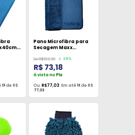
ibra
Pano Microfibra para
0x40cm
Secagem Maxx
50x90cm Vonixx
29%
R$103,30
R$ 73,18
à vista no
Pix
é
de R$
Ou
R$77,03
Em até
de R$
1X
1X
77,03