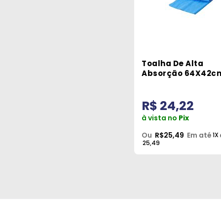
Toalha De Alta
Absorção 64X42c
Car-16 Western
R$ 24,22
à vista no
Pix
Ou
R$25,49
Em até
1X
25,49