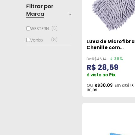
Filtrar por
Marca
5
WESTERN
8
Vonixx
Luva de Microfibra
Chenille com
Tentáculos Vonixx
38%
R$46,14
R$ 28,59
à vista no
Pix
Ou
R$30,09
Em até
1X
30,09