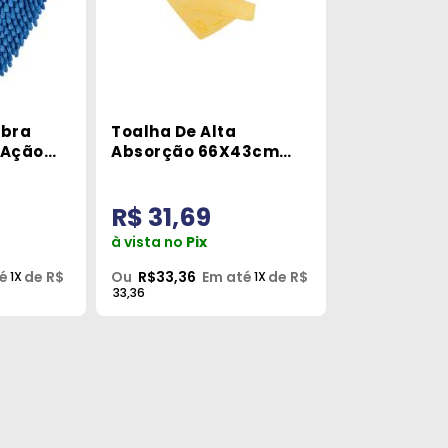
ibra
Toalha De Alta
 Ação
Absorção 66X43cm
Chevrolet GM9501
Western
R$ 31,69
à vista no
Pix
é
de R$
Ou
R$33,36
Em até
de R$
1X
1X
33,36