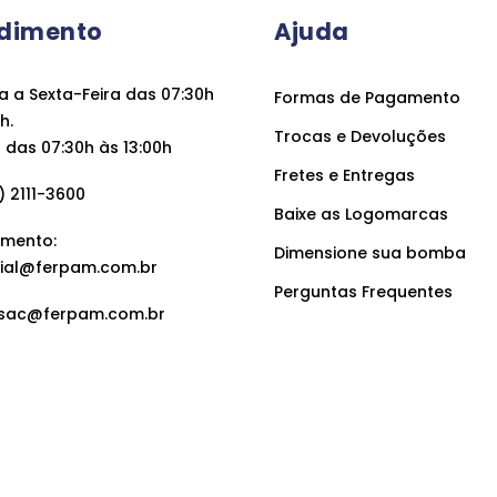
dimento
Ajuda
 a Sexta-Feira das 07:30h
Formas de Pagamento
h.
Trocas e Devoluções
das 07:30h às 13:00h
Fretes e Entregas
 2111-3600
Baixe as Logomarcas
mento:
Dimensione sua bomba
ial@ferpam.com.br
Perguntas Frequentes
sac@ferpam.com.br