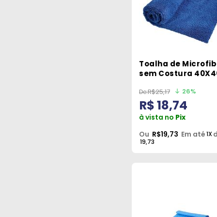
Toalha de Microfi
sem Costura 40X
Vonixx
26%
R$25,17
R$ 18,74
à vista no
Pix
Ou
R$19,73
Em até
d
1X
19,73