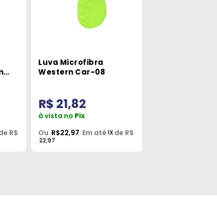
Luva Microfibra
m
Western Car-08
R$ 21,82
à vista no
Pix
de R$
Ou
R$22,97
Em até
de R$
1X
22,97