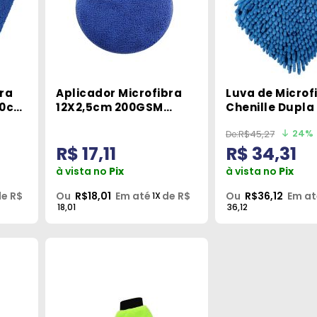
bra
Aplicador Microfibra
Luva de Microf
40cm
12X2,5cm 200GSM
Chenille Dupla
Vonixx
Vonixx
24%
R$45,27
R$ 17,11
R$ 34,31
à vista no
Pix
à vista no
Pix
e R$
Ou
R$18,01
Em até
de R$
Ou
R$36,12
Em at
1X
18,01
36,12