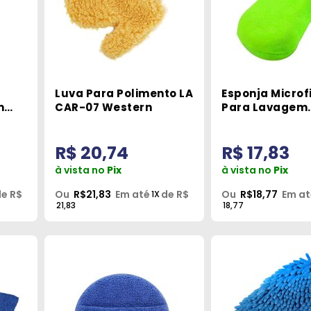
Luva Para Polimento LA
Esponja Microf
m
CAR-07 Western
Para Lavagem
Automotiva We
Car-02
R$ 20,74
R$ 17,83
à vista no
Pix
à vista no
Pix
e R$
Ou
R$21,83
Em até
de R$
Ou
R$18,77
Em at
1X
21,83
18,77