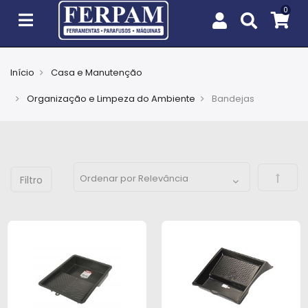
Início
Casa e Manutenção
Agro
Organização e Limpeza do Ambiente
Bandejas
Casa
e
Jardim
Defini
EPIs
Fixação
e
Cobertura
Ferramentas
e