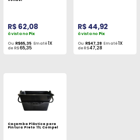
R$ 62,08
R$ 44,92
à vista no
Pix
à vista no
Pix
1X
1X
Ou
R$65,35
Em até
Ou
R$47,28
Em até
65,35
47,28
de R$
de R$
Caçamba Plástica para
Pintura Preto 11L Compel