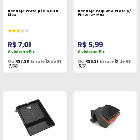
Máquinas
Bandeja Preta p/ Pintura-
Bandeja Pequena Preta p/
Max
Pintura- Max
Iluminação
Materiais
de
R$ 7,01
R$ 5,99
Construção
à vista no
Pix
à vista no
Pix
Materiais
1X
1X
Ou
R$7,38
Em até
de R$
Ou
R$6,31
Em até
de R$
7,38
6,31
Elétricos
Materiais
Hidráulicos
e
Pneumáticos
Tintas
e
Químicos