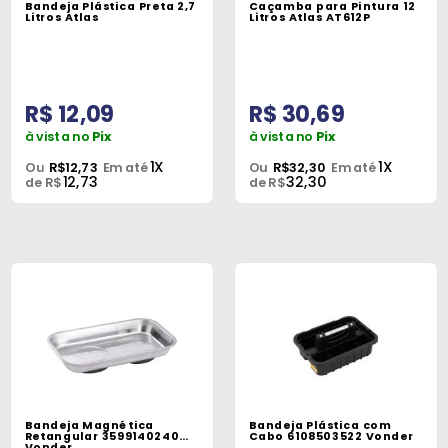
Bandeja Plástica Preta 2,7
Caçamba para Pintura 12
Peças
Litros Atlas
Litros Atlas AT612P
e
Acessórios
R$ 12,09
R$ 30,69
Oficina
Mecânica
à vista no
Pix
à vista no
Pix
1X
1X
Ou
R$12,73
Em até
Ou
R$32,30
Em até
12,73
32,30
de R$
de R$
Bandeja Magnética
Bandeja Plástica com
Retangular 3599140240
Cabo 6108503522 Vonder
Vonder