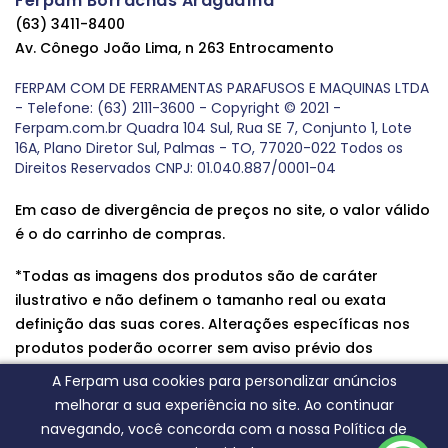
Ferpam Borrachas Araguaína
(63) 3411-8400
Av. Cônego João Lima, n 263 Entrocamento
FERPAM COM DE FERRAMENTAS PARAFUSOS E MAQUINAS LTDA
- Telefone: (63) 2111-3600 - Copyright © 2021 -
Ferpam.com.br Quadra 104 Sul, Rua SE 7, Conjunto 1, Lote
16A, Plano Diretor Sul, Palmas - TO, 77020-022 Todos os
Direitos Reservados CNPJ: 01.040.887/0001-04
Em caso de divergência de preços no site, o valor válido
é o do carrinho de compras.
*Todas as imagens dos produtos são de caráter
ilustrativo e não definem o tamanho real ou exata
definição das suas cores. Alterações específicas nos
produtos poderão ocorrer sem aviso prévio dos
fornecedores, qualquer dúvida sobre nossos produtos
A Ferpam usa cookies para personalizar anúncios
entre em contato conosco.
melhorar a sua experiência no site. Ao continuar
navegando, você concorda com a nossa Política de