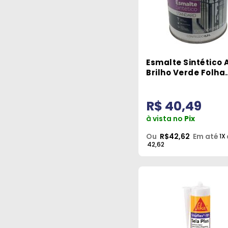
Esmalte Sintético 
Brilho Verde Folha
900ml Grafftex
R$ 40,49
à vista no
Pix
Ou
R$42,62
Em até
1X
42,62