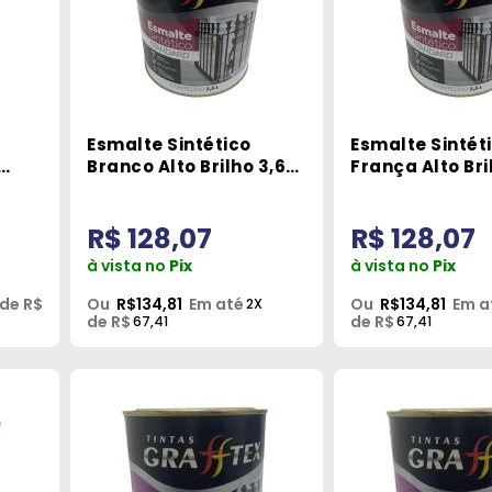
Esmalte Sintético
Esmalte Sintét
Branco Alto Brilho 3,6L
França Alto Bri
tex
Grafftex
Grafftex
R$ 128,07
R$ 128,07
à vista no
Pix
à vista no
Pix
de R$
Ou
R$134,81
Em até
Ou
R$134,81
Em a
2X
de R$
de R$
67,41
67,41