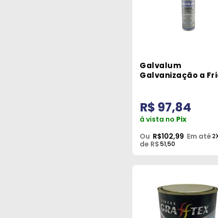
Galvalum
Galvanização a Fr
Spray 300ml
Aluminizada Quim
R$ 97,84
à vista no
Pix
Ou
R$102,99
Em até
2
de R$
51,50