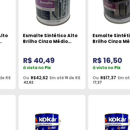
Alto
Esmalte Sintético Alto
Esmalte Sintéti
Brilho Cinza Médio
Brilho Cinza M
900ml Grafftex
225ml Graffte
R$ 40,49
R$ 16,50
à vista no
Pix
à vista no
Pix
de R$
Ou
R$42,62
Em até
de R$
Ou
R$17,37
Em at
1X
42,62
17,37