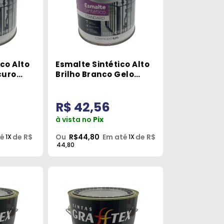
co Alto
Esmalte Sintético Alto
curo
Brilho Branco Gelo
x
900ml Grafftex
R$ 42,56
à vista no
Pix
té
de R$
Ou
R$44,80
Em até
de R$
1X
1X
44,80