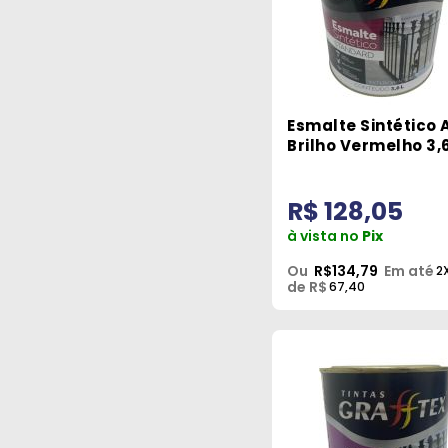
Esmalte Sintético 
Brilho Vermelho 3,
Grafftex
R$ 128,05
à vista no
Pix
Ou
R$134,79
Em até
2
de R$
67,40