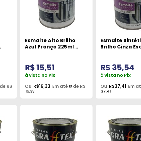
Esmalte Alto Brilho
Esmalte Sintéti
Azul França 225ml
Brilho Cinza Es
Grafftex
900ml Graffte
R$ 15,51
R$ 35,54
à vista no
Pix
à vista no
Pix
de R$
Ou
R$16,33
Em até
de R$
Ou
R$37,41
Em a
1X
16,33
37,41