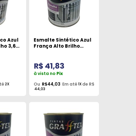
ico Azul
Esmalte Sintético Azul
lho 3,6L
França Alto Brilho
900ml Grafftex
R$ 41,83
à vista no
Pix
té
Ou
R$44,03
Em até
de R$
2X
1X
44,03