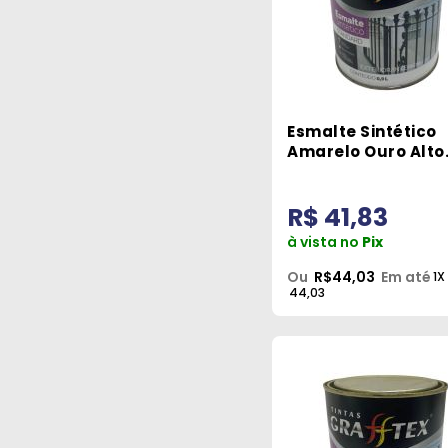
Esmalte Sintético
Amarelo Ouro Alto
Brilho 900ml Graff
R$ 41,83
à vista no
Pix
Ou
R$44,03
Em até
1X
44,03