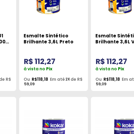
01
Esmalte Sintético
Esmalte Sintét
400g
Brilhante 3,6L Preto
Brilhante 3,6L 
Folha
R$ 112,27
R$ 112,27
à vista no
Pix
à vista no
Pix
de R$
Ou
R$118,18
Em até
de R$
Ou
R$118,18
Em a
2X
59,09
59,09