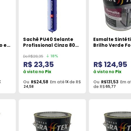
Sachê PU40 Selante
Esmalte Sintéti
io em
Profissional Cinza 800g
Brilho Verde Fo
Autofix
Grafftex
18%
R$28,35
atic
R$ 23,35
R$ 124,95
à vista no
Pix
à vista no
Pix
Ou
R$24,58
Em até
de R$
Ou
R$131,53
Em a
X
1X
de R$
24,58
65,77