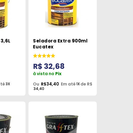
 3,6L
Seladora Extra 900ml
Eucatex
R$ 32,68
à vista no
Pix
até
Ou
R$34,40
Em até
de R$
3X
1X
34,40