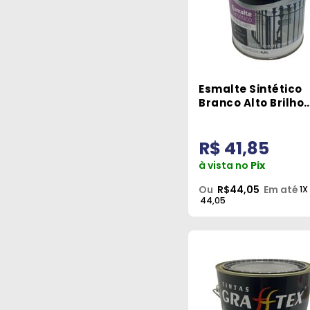
Esmalte Sintético
Branco Alto Brilho
900ml Grafftex
R$ 41,85
à vista no
Pix
Ou
R$44,05
Em até
1X
44,05