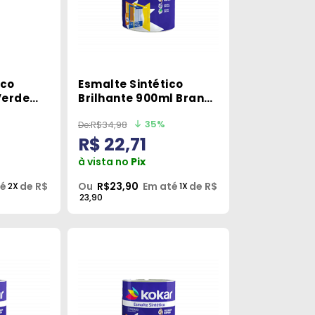
ico
Esmalte Sintético
Verde
Brilhante 900ml Branco
Gelo
35%
R$34,98
R$ 22,71
à vista no
Pix
té
de R$
Ou
R$23,90
Em até
de R$
2X
1X
23,90