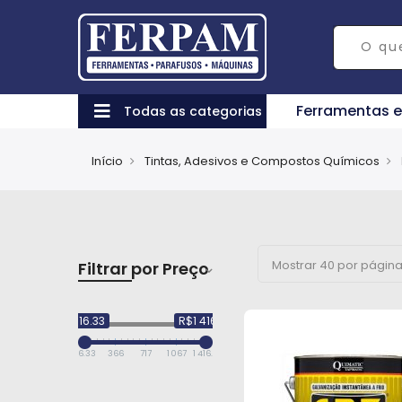
Ferramentas 
Todas as categorias
Início
Tintas, Adesivos e Compostos Químicos
Filtrar por Preço
R$16.33
R$1 416.74
16.33
366
717
1 067
1 416.74