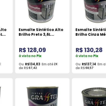
Alto
Esmalte Sintético Alto
Esmalte Sintéti
6L
Brilho Preto 3,6L
Brilho Cinza Mé
Grafftex
Grafftex
R$ 128,09
R$ 130,28
à vista no
Pix
à vista no
Pix
Ou
R$134,83
Em até
Ou
R$137,14
Em a
X
2X
de R$
de R$
67,42
68,57