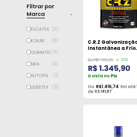
Filtrar por
Marca
2
EUCATEX
6
KOKAR
C.R.Z Galvanizaçã
Instantânea a Frio
3
QUIMATIC
3,6L- Quimatic
21%
R$1.709,26
2
SIKA
R$ 1.345,90
1
AUTOFIX
à vista no
Pix
Ou
R$1.416,74
Em até
2
LIDERTEX
de R$
141,67