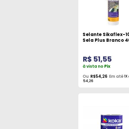
Selante Sikaflex-1
Sela Plus Branco 
Sika
R$ 51,55
à vista no
Pix
Ou
R$54,26
Em até
1X
54,26