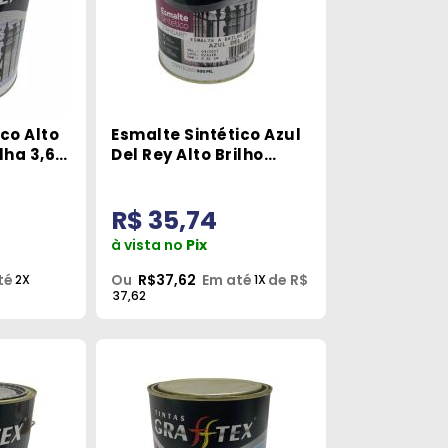
co Alto
Esmalte Sintético Azul
lha 3,6L
Del Rey Alto Brilho
900ml Grafftex
R$ 35,74
à vista no
Pix
té
Ou
R$37,62
Em até
de R$
2X
1X
37,62