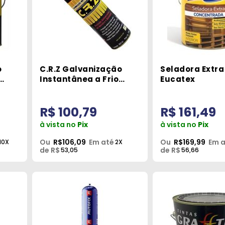
o
C.R.Z Galvanização
Seladora Extra
Instantânea a Frio
Eucatex
Spray 300ml Quimatic
R$ 100,79
R$ 161,49
à vista no
Pix
à vista no
Pix
Ou
R$106,09
Em até
Ou
R$169,99
Em 
10X
2X
de R$
de R$
53,05
56,66