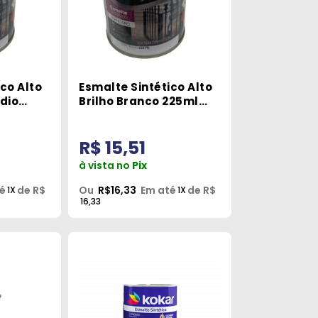
co Alto
Esmalte Sintético Alto
édio
Brilho Branco 225ml
x
Grafftex
R$ 15,51
à vista no
Pix
é
de R$
Ou
R$16,33
Em até
de R$
1X
1X
16,33