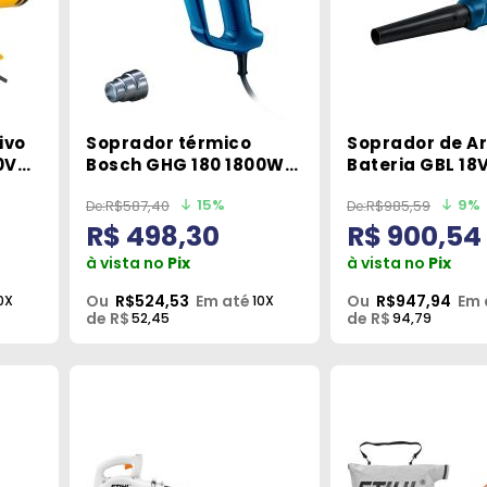
ivo
Soprador térmico
Soprador de Ar
0V
Bosch GHG 180 1800W
Bateria GBL 18
220V
BiTurbo sem Ba
15%
9%
R$587,40
R$985,59
Bosch
R$ 498,30
R$ 900,54
à vista no
Pix
à vista no
Pix
Ou
R$524,53
Em até
Ou
R$947,94
Em 
0X
10X
de R$
de R$
52,45
94,79