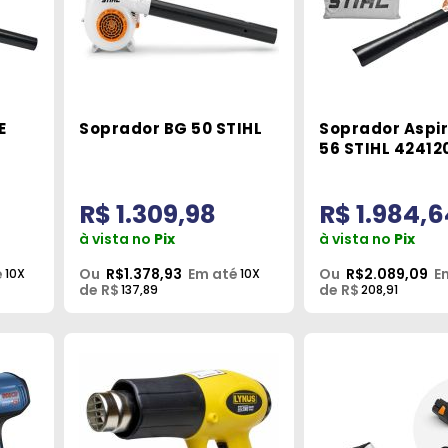
E
Soprador BG 50 STIHL
Soprador Aspi
56 STIHL 42412
R$ 1.309,98
R$ 1.984,
à vista no
Pix
à vista no
Pix
é
Ou
R$1.378,93
Em até
Ou
R$2.089,09
E
10X
10X
de R$
de R$
137,89
208,91