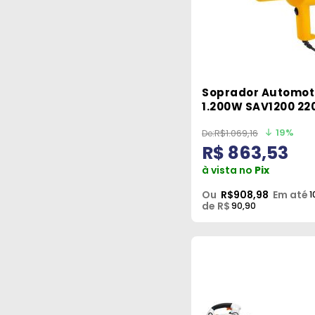
Soprador Automot
1.200W SAV1200 22
Vonder
19%
R$1.069,16
R$ 863,53
à vista no
Pix
Ou
R$908,98
Em até
1
de R$
90,90