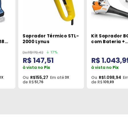
Soprador Térmico STL-
Kit Soprador B
18V
2000 Lynus
com Bateria +
Carregador 220
17%
R$178,42
R$ 147,51
R$ 1.043,9
à vista no
Pix
à vista no
Pix
Ou
R$155,27
Em até
Ou
R$1.098,94
Em
0X
3X
de R$
de R$
51,76
109,89