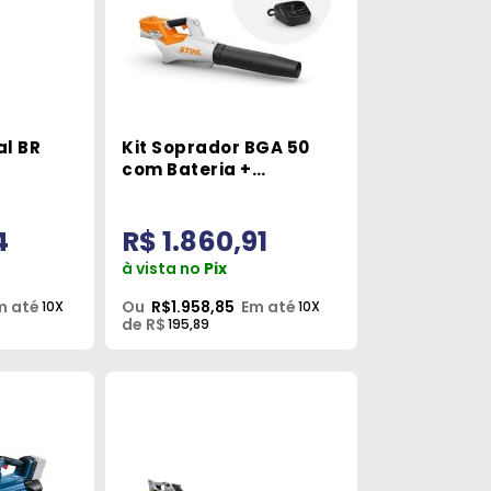
al BR
Kit Soprador BGA 50
com Bateria +
Carregador 220V Stihl
4
R$ 1.860,91
à vista no
Pix
m até
Ou
R$1.958,85
Em até
10X
10X
de R$
195,89