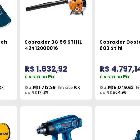
sch
Soprador BG 56 STIHL
Soprador Cost
42412000016
800 Stihl
R$ 1.632,92
R$ 4.797,1
à vista no
Pix
à vista no
Pix
Ou
R$1.718,86
Em até
Ou
R$5.049,62
E
0X
10X
de R$
de R$
171,89
504,96