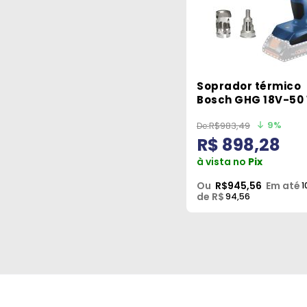
Soprador térmico
Bosch GHG 18V-50 
SB | Sem bateria
9%
R$983,49
R$ 898,28
à vista no
Pix
Ou
R$945,56
Em até
1
de R$
94,56