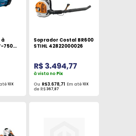
 à
Soprador Costal BR600
V-750
STIHL 42822000026
teria
R$ 3.494,77
à vista no
Pix
até
Ou
R$3.678,71
Em até
10X
10X
de R$
367,87