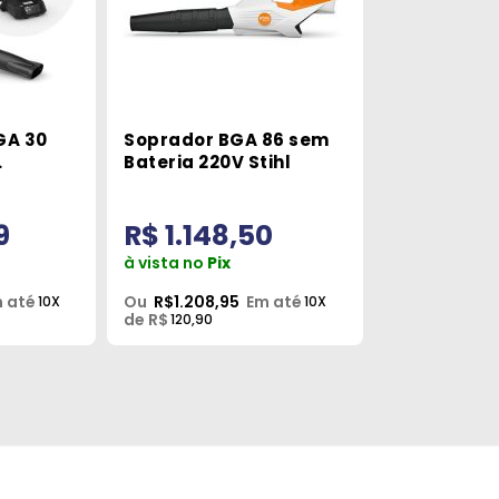
GA 30
Soprador BGA 86 sem
Bateria 220V Stihl
V Stihl
9
R$ 1.148,50
à vista no
Pix
 até
Ou
R$1.208,95
Em até
10X
10X
de R$
120,90