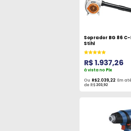
Soprador BG 86 C-
Stihl
R$ 1.937,26
à vista no
Pix
Ou
R$2.039,22
Em at
de R$
203,92