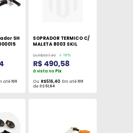
rador SH
SOPRADOR TERMICO C/
000015
MALETA 8003 SKIL
19%
R$607,40
64
R$ 490,58
à vista no
Pix
m até
Ou
R$516,40
Em até
10X
10X
de R$
51,64