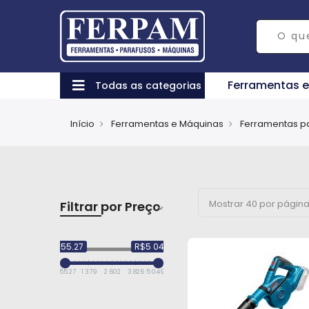
Ferramentas 
Todas as categorias
Início
Ferramentas e Máquinas
Ferramentas pa
Filtrar por Preço
R$155.27
R$5 049.62
155.27
1 379
2 602
3 826
5 049.62