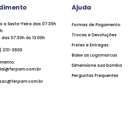
dimento
Ajuda
 a Sexta-Feira das 07:30h
Formas de Pagamento
h.
Trocas e Devoluções
das 07:30h às 13:00h
Fretes e Entregas
 2111-3600
Baixe as Logomarcas
mento:
Dimensione sua bomba
ial@ferpam.com.br
Perguntas Frequentes
sac@ferpam.com.br