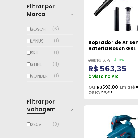
Filtrar por
Marca
6
BOSCH
1
LYNUS
Soprador de Ar se
Bateria Bosch GBL 
1
SKIL
120, 18V SB, 270km/
9%
R$616,79
11
STIHL
R$ 563,35
1
VONDER
à vista no
Pix
Ou
R$593,00
Em até
1
de R$
59,30
Filtrar por
Voltagem
3
220V