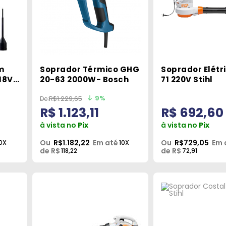
m
Soprador Térmico GHG
Soprador Elétr
18V-
20-63 2000W- Bosch
71 220V Stihl
h
9%
R$1.229,65
R$ 1.123,11
R$ 692,60
à vista no
Pix
à vista no
Pix
Ou
R$1.182,22
Em até
Ou
R$729,05
Em 
0X
10X
de R$
de R$
118,22
72,91