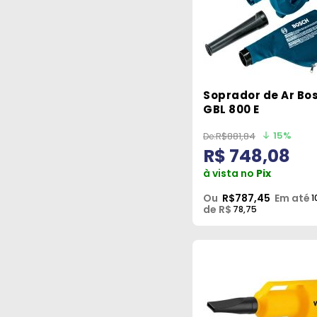
Soprador de Ar Bo
GBL 800 E
15%
R$881,84
R$ 748,08
à vista no
Pix
Ou
R$787,45
Em até
1
de R$
78,75