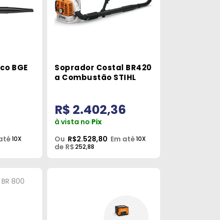
ico BGE
Soprador Costal BR420
a Combustão STIHL
R$ 2.402,36
à vista no
Pix
até
Ou
R$2.528,80
Em até
10X
10X
de R$
252,88