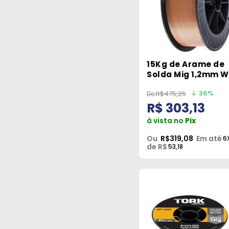
15Kg de Arame de
Solda Mig 1,2mm W
Esab
36%
R$475,25
R$ 303,13
à vista no
Pix
Ou
R$319,08
Em até
6
de R$
53,18