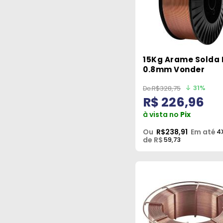
15Kg Arame Solda 
0.8mm Vonder
31%
R$328,75
R$ 226,96
à vista no
Pix
Ou
R$238,91
Em até
4
de R$
59,73