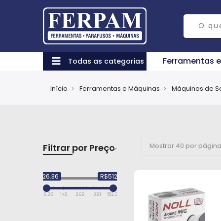
Ferramentas 
Todas as categorias
Início
Ferramentas e Máquinas
Máquinas de S
Filtrar por Preço
R$26.36
R$512.35
26.36
148
269
391
512.35