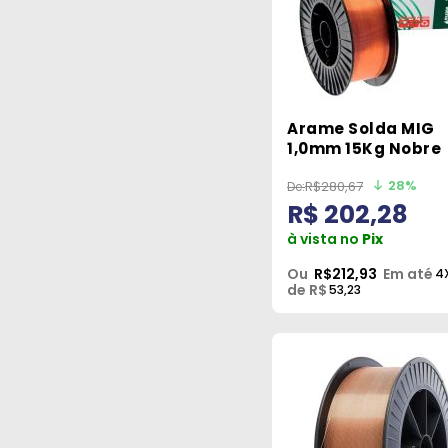
Arame Solda MIG
1,0mm 15Kg Nobre
28%
R$280,67
R$ 202,28
à vista no
Pix
Ou
R$212,93
Em até
4
de R$
53,23