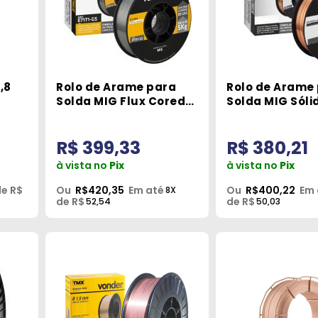
,8
Rolo de Arame para
Rolo de Arame
Solda MIG Flux Cored
Solda MIG Sól
Sem Gás 0.1mm 5Kg
Gás 0.1mm 5Kg
Tork
R$ 399,33
R$ 380,21
à vista no
Pix
à vista no
Pix
e R$
Ou
R$420,35
Em até
Ou
R$400,22
Em 
8X
de R$
de R$
52,54
50,03