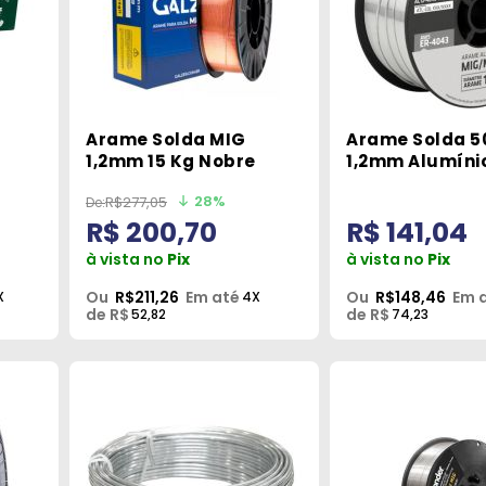
Arame Solda MIG
Arame Solda 5
1,2mm 15 Kg Nobre
1,2mm Alumíni
4043 Tork
28%
R$277,05
R$ 200,70
R$ 141,04
à vista no
Pix
à vista no
Pix
Ou
R$211,26
Em até
Ou
R$148,46
Em 
X
4X
de R$
de R$
52,82
74,23