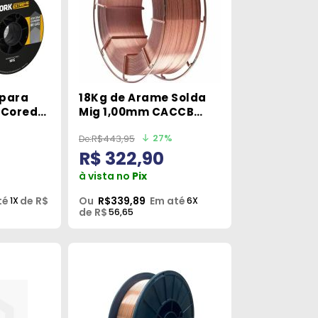
 para
18Kg de Arame Solda
 Cored
Mig 1,00mm CACCB
 1Kg
West Arco S6 Esab
27%
R$443,95
R$ 322,90
à vista no
Pix
té
de R$
Ou
R$339,89
Em até
1X
6X
de R$
56,65