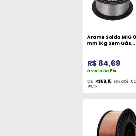
Arame Solda MIG 0
mm 1Kg Sem Gás
Fluxcore AFC-9081
Tork
R$ 84,69
à vista no
Pix
Ou
R$89,15
Em até
d
1X
89,15