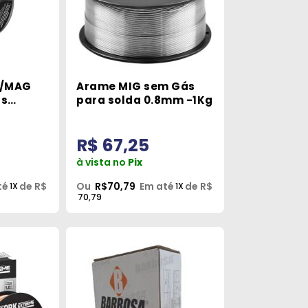
G/MAG
Arame MIG sem Gás
ás
para solda 0.8mm -1Kg
R$ 67,25
à vista no
Pix
té
de R$
Ou
R$70,79
Em até
de R$
1X
1X
70,79