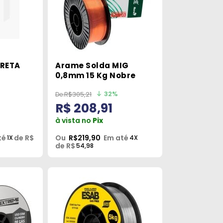
PRETA
Arame Solda MIG
0,8mm 15 Kg Nobre
32%
R$305,21
R$ 208,91
à vista no
Pix
té
de R$
Ou
R$219,90
Em até
1X
4X
de R$
54,98