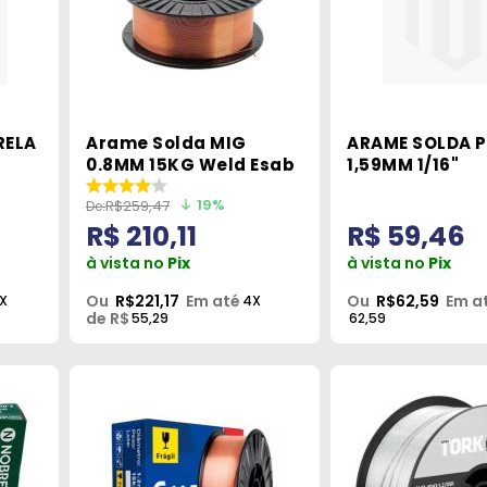
RELA
Arame Solda MIG
ARAME SOLDA 
0.8MM 15KG Weld Esab
1,59MM 1/16"
19%
R$259,47
R$ 210,11
R$ 59,46
à vista no
Pix
à vista no
Pix
Ou
R$221,17
Em até
Ou
R$62,59
Em a
X
4X
de R$
55,29
62,59