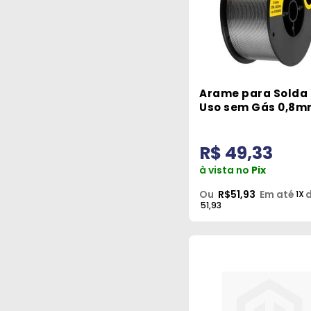
Arame para Solda
Uso sem Gás 0,8
1kg Esab
R$ 49,33
à vista no
Pix
Ou
R$51,93
Em até
d
1X
51,93