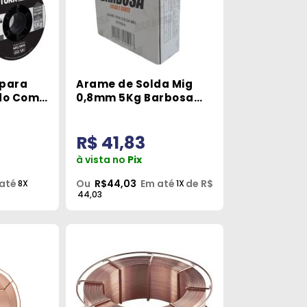
 para
Arame de Solda Mig
ido Com
0,8mm 5Kg Barbosa
 Tork
Solda
R$ 41,83
à vista no
Pix
até
Ou
R$44,03
Em até
de R$
8X
1X
44,03