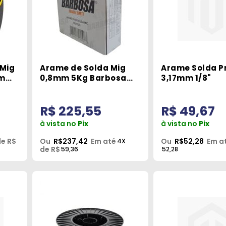
 Mig
Arame de Solda Mig
Arame Solda P
mm
0,8mm 5Kg Barbosa
3,17mm 1/8"
Solda
R$ 225,55
R$ 49,67
à vista no
Pix
à vista no
Pix
e R$
Ou
R$237,42
Em até
Ou
R$52,28
Em a
4X
de R$
59,36
52,28