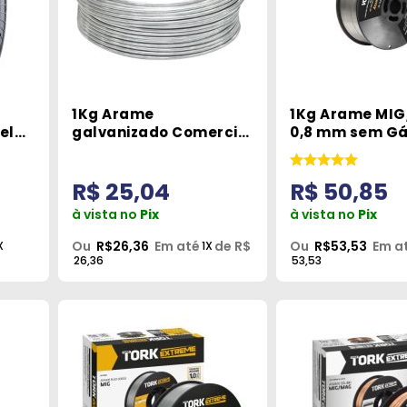
1Kg Arame
1Kg Arame MI
eld
galvanizado Comercial
0,8 mm sem G
BWG 12 2,7mm Vonder
Vonder
R$ 25,04
R$ 50,85
à vista no
Pix
à vista no
Pix
Ou
R$26,36
Em até
de R$
Ou
R$53,53
Em a
X
1X
26,36
53,53