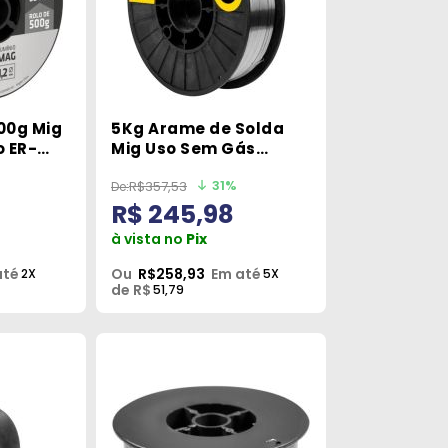
00g Mig
5Kg Arame de Solda
o ER-
Mig Uso Sem Gás
0,8mm Esab
31%
R$357,53
R$ 245,98
à vista no
Pix
até
Ou
R$258,93
Em até
2X
5X
de R$
51,79