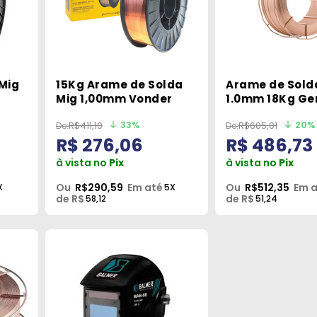
Mig
15Kg Arame de Solda
Arame de Sold
Mig 1,00mm Vonder
1.0mm 18Kg Ge
33%
20%
R$411,10
R$605,01
R$ 276,06
R$ 486,73
à vista no
Pix
à vista no
Pix
Ou
R$290,59
Em até
Ou
R$512,35
Em 
X
5X
de R$
de R$
58,12
51,24