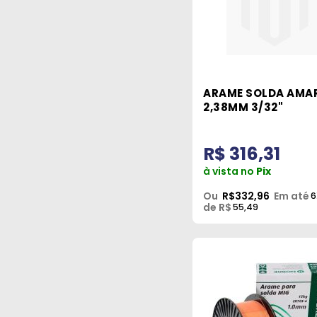
ARAME SOLDA AMA
2,38MM 3/32"
R$ 316,31
à vista no
Pix
Ou
R$332,96
Em até
6
de R$
55,49