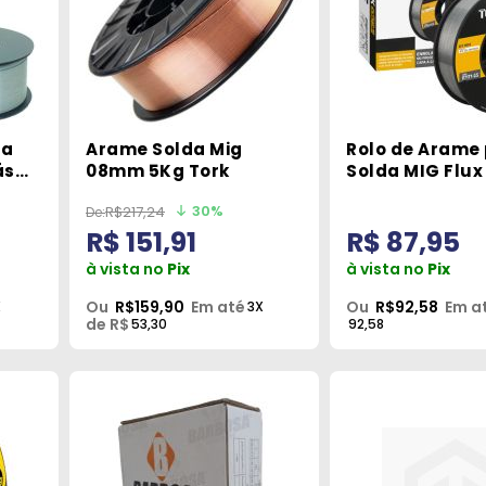
da
Arame Solda Mig
Rolo de Arame
ás
08mm 5Kg Tork
Solda MIG Flux
Sem Gás 0.1mm
30%
R$217,24
Tork
R$ 151,91
R$ 87,95
à vista no
Pix
à vista no
Pix
Ou
R$159,90
Em até
Ou
R$92,58
Em a
X
3X
de R$
53,30
92,58