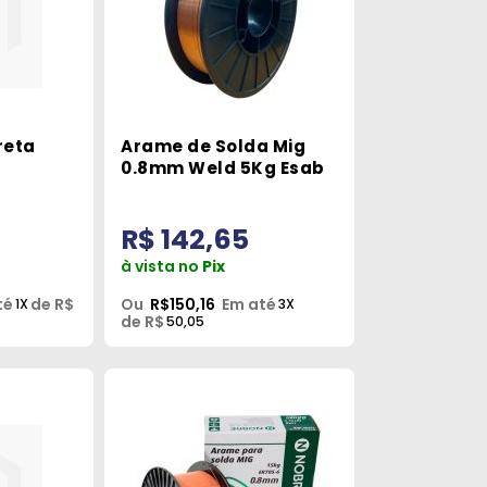
reta
Arame de Solda Mig
0.8mm Weld 5Kg Esab
R$ 142,65
à vista no
Pix
té
de R$
Ou
R$150,16
Em até
1X
3X
de R$
50,05