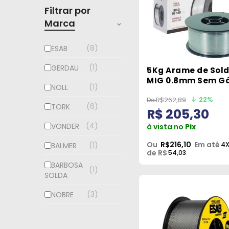
Filtrar por
Marca
8
ESAB
1
GERDAU
5Kg Arame de Sol
MIG 0.8mm Sem G
1
NOLL
Noll
22%
R$262,89
6
TORK
R$ 205,30
4
VONDER
à vista no
Pix
Ou
R$216,10
Em até
4
1
BALMER
de R$
54,03
BARBOSA
1
SOLDA
3
NOBRE