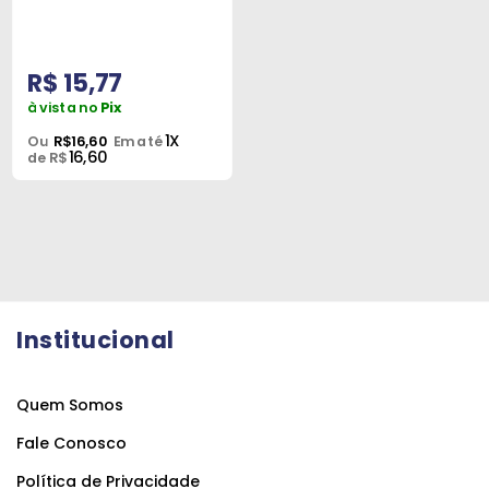
Peças
e
Acessórios
R$ 15,77
à vista no
Pix
Oficina
1X
Ou
R$16,60
Em até
Mecânica
16,60
de R$
Institucional
Quem Somos
Fale Conosco
Política de Privacidade