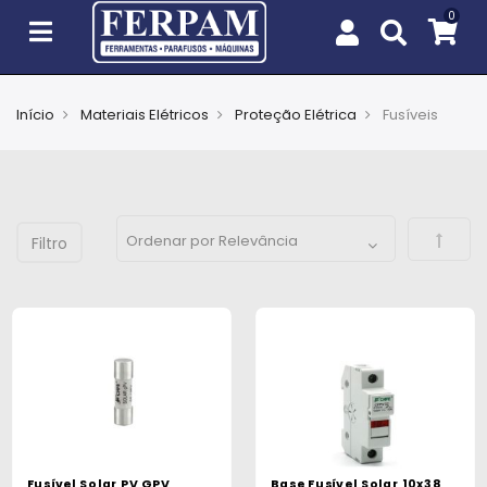
Início
Materiais Elétricos
Proteção Elétrica
Fusíveis
Agro
Casa
e
Defini
Jardim
EPIs
Fixação
e
Cobertura
Ferramentas
e
Fusível Solar PV GPV
Base Fusível Solar 10x38