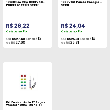
Máquinas
10x38mm 20A 1000VDC
1000VCC Panda Energia
Panda Energia Solar
Solar
Iluminação
Materiais
R$ 26,22
R$ 24,04
de
à vista no
Pix
à vista no
Pix
Construção
1X
1X
Ou
R$27,60
Em até
Ou
R$25,31
Em até
27,60
25,31
de R$
de R$
Materiais
Elétricos
Materiais
Hidráulicos
e
Pneumáticos
Tintas
e
Kit Fusível Auto 12 Peças
Químicos
Western 2963 Mundial