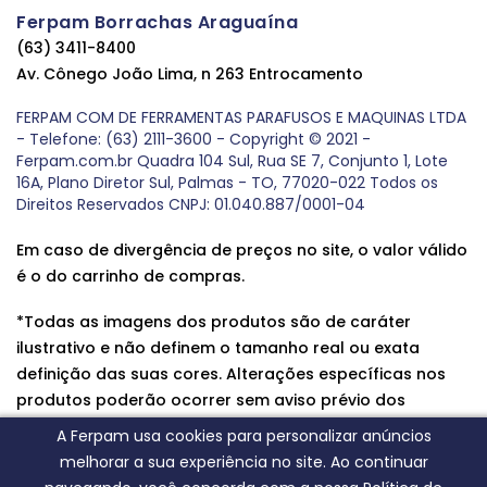
Ferpam Borrachas Araguaína
(63) 3411-8400
Av. Cônego João Lima, n 263 Entrocamento
FERPAM COM DE FERRAMENTAS PARAFUSOS E MAQUINAS LTDA
- Telefone: (63) 2111-3600 - Copyright © 2021 -
Ferpam.com.br Quadra 104 Sul, Rua SE 7, Conjunto 1, Lote
16A, Plano Diretor Sul, Palmas - TO, 77020-022 Todos os
Direitos Reservados CNPJ: 01.040.887/0001-04
Em caso de divergência de preços no site, o valor válido
é o do carrinho de compras.
*Todas as imagens dos produtos são de caráter
ilustrativo e não definem o tamanho real ou exata
definição das suas cores. Alterações específicas nos
produtos poderão ocorrer sem aviso prévio dos
fornecedores, qualquer dúvida sobre nossos produtos
A Ferpam usa cookies para personalizar anúncios
entre em contato conosco.
melhorar a sua experiência no site. Ao continuar