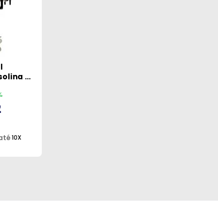
l
olina 2t
x
%
2
até
10X