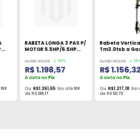
A
RABETA LONGA 3 PAS P/
Rabeta Vertica
P
MOTOR 5.5HP/6.5HP
Tm3.0tsb a Gas
COM SUPORTE MOSSA
60.2cc 3hp Ma
15%
15
R$1.412,89
R$1.363,09
HELICE (COMP
Toyama
R$ 1.198,57
R$ 1.156,3
à vista no
Pix
à vista no
Pix
Ou
R$1.261,65
Em até
Ou
R$1.217,18
Em 
10X
10X
de R$
de R$
126,17
121,72