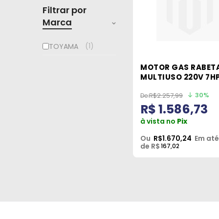
Filtrar por
Marca
1
TOYAMA
MOTOR GAS RABET
MULTIUSO 220V 7H
TEG70IX TOYAMA
30%
R$2.257,99
R$ 1.586,73
à vista no
Pix
Ou
R$1.670,24
Em até
de R$
167,02