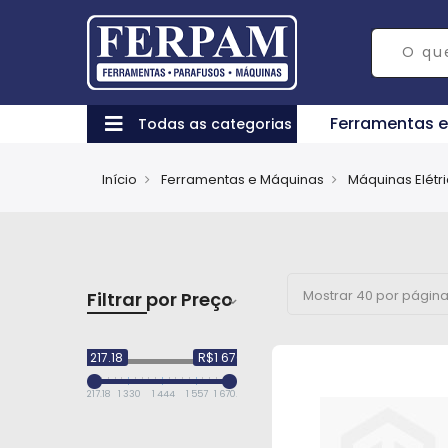
Ferramentas 
Todas as categorias
Início
Ferramentas e Máquinas
Máquinas Elétr
Filtrar por Preço
R$1 217.18
R$1 670.24
1 217.18
1 330
1 444
1 557
1 670.24