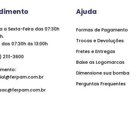
dimento
Ajuda
 a Sexta-Feira das 07:30h
Formas de Pagamento
h.
Trocas e Devoluções
das 07:30h às 13:00h
Fretes e Entregas
 2111-3600
Baixe as Logomarcas
mento:
Dimensione sua bomba
ial@ferpam.com.br
Perguntas Frequentes
sac@ferpam.com.br