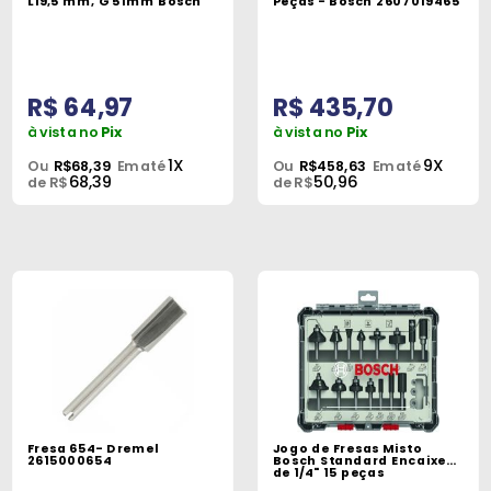
L19,5 mm, G 51mm Bosch
Peças - Bosch 2607019465
R$ 64,97
R$ 435,70
à vista no
Pix
à vista no
Pix
1X
9X
Ou
R$68,39
Em até
Ou
R$458,63
Em até
68,39
50,96
de R$
de R$
Fresa 654- Dremel
Jogo de Fresas Misto
2615000654
Bosch Standard Encaixe
de 1/4" 15 peças