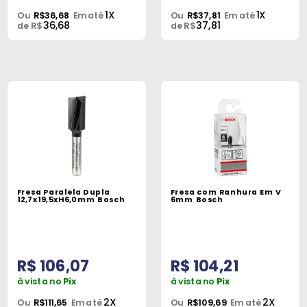
1X
1X
Ou
R$36,68
Em até
Ou
R$37,81
Em até
36,68
37,81
de R$
de R$
Fresa Paralela Dupla
Fresa com Ranhura Em V
12,7x19,5xH6,0mm Bosch
6mm Bosch
R$ 106,07
R$ 104,21
à vista no
Pix
à vista no
Pix
2X
2X
Ou
R$111,65
Em até
Ou
R$109,69
Em até