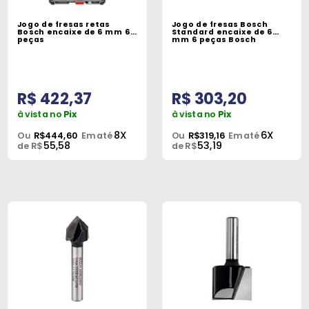
Máquinas
Jogo de fresas retas
Jogo de fresas Bosch
Bosch encaixe de 6 mm 6
Standard encaixe de 6
Iluminação
peças
mm 6 peças Bosch
Materiais
de
R$ 422,37
R$ 303,20
Construção
à vista no
Pix
à vista no
Pix
Materiais
8X
6X
Ou
R$444,60
Em até
Ou
R$319,16
Em até
55,58
53,19
Elétricos
de R$
de R$
Materiais
Hidráulicos
e
Pneumáticos
Tintas
e
Químicos