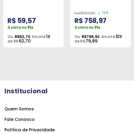
19%
R$939,50
R$ 59,57
R$ 758,97
à vista no
Pix
à vista no
Pix
1X
10X
Ou
R$62,70
Em até
Ou
R$798,92
Em até
62,70
79,89
de R$
de R$
Institucional
Quem Somos
Fale Conosco
Política de Privacidade