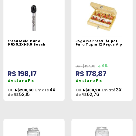
Fresa Meia Cana
Jogo De Fresa 1/4 pol.
9,5X9,2XH6,0 Bosch
Para Tupia 12 Peças Vip
9%
R$197,36
R$ 198,17
R$ 178,87
à vista no
Pix
à vista no
Pix
4X
3X
Ou
R$208,60
Em até
Ou
R$188,28
Em até
52,15
62,76
de R$
de R$