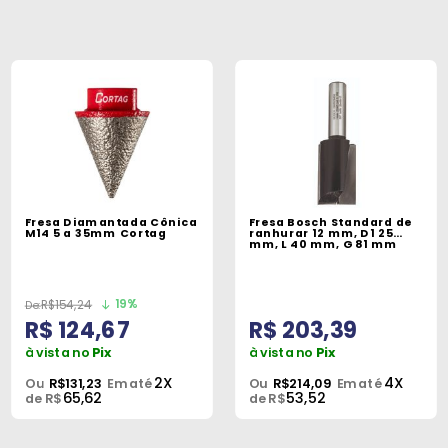
Fresa Diamantada Cônica
Fresa Bosch Standard de
M14 5 a 35mm Cortag
ranhurar 12 mm, D1 25
mm, L 40 mm, G 81 mm
19%
R$154,24
R$ 124,67
R$ 203,39
à vista no
Pix
à vista no
Pix
2X
4X
Ou
R$131,23
Em até
Ou
R$214,09
Em até
65,62
53,52
de R$
de R$