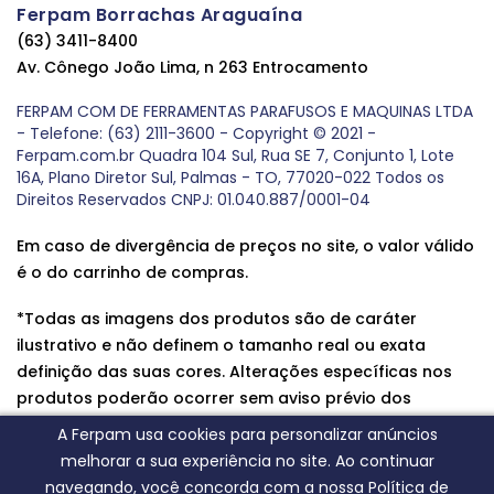
Ferpam Borrachas Araguaína
(63) 3411-8400
Av. Cônego João Lima, n 263 Entrocamento
FERPAM COM DE FERRAMENTAS PARAFUSOS E MAQUINAS LTDA
- Telefone: (63) 2111-3600 - Copyright © 2021 -
Ferpam.com.br Quadra 104 Sul, Rua SE 7, Conjunto 1, Lote
16A, Plano Diretor Sul, Palmas - TO, 77020-022 Todos os
Direitos Reservados CNPJ: 01.040.887/0001-04
Em caso de divergência de preços no site, o valor válido
é o do carrinho de compras.
*Todas as imagens dos produtos são de caráter
ilustrativo e não definem o tamanho real ou exata
definição das suas cores. Alterações específicas nos
produtos poderão ocorrer sem aviso prévio dos
fornecedores, qualquer dúvida sobre nossos produtos
A Ferpam usa cookies para personalizar anúncios
entre em contato conosco.
melhorar a sua experiência no site. Ao continuar
navegando, você concorda com a nossa Política de