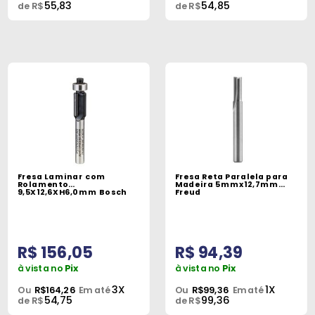
55,83
54,85
de R$
de R$
Fresa Laminar com
Fresa Reta Paralela para
Rolamento
Madeira 5mmx12,7mm
9,5X12,6XH6,0mm Bosch
Freud
R$ 156,05
R$ 94,39
à vista no
Pix
à vista no
Pix
3X
1X
Ou
R$164,26
Em até
Ou
R$99,36
Em até
54,75
99,36
de R$
de R$