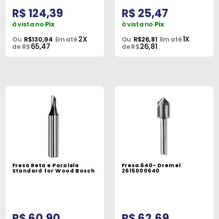
R$ 124,39
R$ 25,47
à vista no
Pix
à vista no
Pix
2X
1X
Ou
R$130,94
Em até
Ou
R$26,81
Em até
65,47
26,81
de R$
de R$
Fresa Reta e Paralela
Fresa 640- Dremel
Standard for Wood Bosch
2615000640
R$ 60,90
R$ 62,69