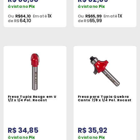
à vista no
Pix
à vista no
Pix
1X
1X
Ou
R$64,10
Em até
Ou
R$65,99
Em até
64,10
65,99
de R$
de R$
Fresa Tupia Rasgo em U
Fresa para Tupia Quebra
1/2 x 1/4 Pol. Rocast
Canto 7/8 x 1/4 Pol. Rocast
R$ 34,85
R$ 35,92
à vista no
Pix
à vista no
Pix