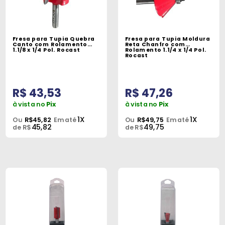
Fresa para Tupia Quebra
Fresa para Tupia Moldura
Canto com Rolamento
Reta Chanfro com
1.1/8 x 1/4 Pol. Rocast
Rolamento 1.1/4 x 1/4 Pol.
Rocast
R$ 43,53
R$ 47,26
à vista no
Pix
à vista no
Pix
1X
1X
Ou
R$45,82
Em até
Ou
R$49,75
Em até
45,82
49,75
de R$
de R$