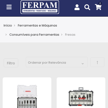
Início
Ferramentas e Máquinas
Agro
Consumíveis para Ferramentas
Fresas
Casa
e
Jardim
Defini
EPIs
Fixação
e
Cobertura
Ferramentas
e