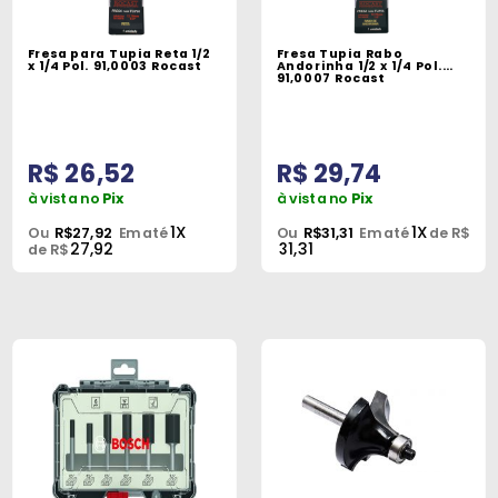
Fresa para Tupia Reta 1/2
Fresa Tupia Rabo
x 1/4 Pol. 91,0003 Rocast
Andorinha 1/2 x 1/4 Pol.
91,0007 Rocast
R$ 26,52
R$ 29,74
à vista no
Pix
à vista no
Pix
1X
1X
Ou
R$27,92
Em até
Ou
R$31,31
Em até
de R$
27,92
31,31
de R$