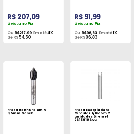
R$ 207,09
R$ 91,99
à vista no
Pix
à vista no
Pix
4X
1X
Ou
R$217,99
Em até
Ou
R$96,83
Em até
54,50
96,83
de R$
de R$
Fresa Ranhura em V
Fresa Escariadora
9,5mm Bosch
Circular 1/16com 2
unidades Dremel
26150106AC