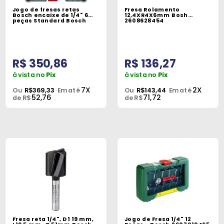
Jogo de fresas retas
Fresa Rolamento
Bosch encaixe de 1/4" 6
12,4XR4X6mm Bosh
peças Standard Bosch
2608628454
R$ 350,86
R$ 136,27
à vista no
Pix
à vista no
Pix
7X
2X
Ou
R$369,33
Em até
Ou
R$143,44
Em até
52,76
71,72
de R$
de R$
Fresa reta 1/4", D1 19 mm,
Jogo de Fresa 1/4" 12