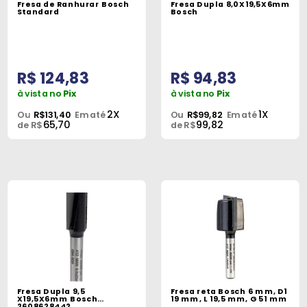
Fresa de Ranhurar Bosch
Fresa Dupla 8,0X19,5X6mm
Peças
Standard
Bosch
e
Acessórios
R$ 124,83
R$ 94,83
Oficina
Mecânica
à vista no
Pix
à vista no
Pix
2X
1X
Ou
R$131,40
Em até
Ou
R$99,82
Em até
65,70
99,82
de R$
de R$
Fresa Dupla 9,5
Fresa reta Bosch 6 mm, D1
X19,5X6mm Bosch
19 mm, L 19,5 mm, G 51 mm
2608628442