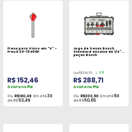
Fresa para Vinco em "V" -
Jogo de fresas Bosch
Freud 20-10406P
Standard encaixe de 1/4" 6
peças Bosch
9%
R$315,79
R$ 152,46
R$ 288,71
à vista no
Pix
à vista no
Pix
3X
6X
Ou
R$160,48
Em até
Ou
R$303,90
Em até
53,49
50,65
de R$
de R$