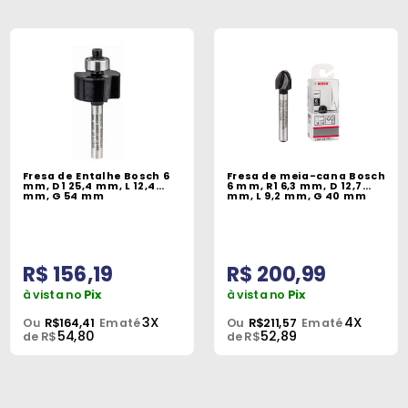
Fresa de Entalhe Bosch 6
Fresa de meia-cana Bosch
mm, D1 25,4 mm, L 12,4
6 mm, R1 6,3 mm, D 12,7
mm, G 54 mm
mm, L 9,2 mm, G 40 mm
R$ 156,19
R$ 200,99
à vista no
Pix
à vista no
Pix
3X
4X
Ou
R$164,41
Em até
Ou
R$211,57
Em até
54,80
52,89
de R$
de R$