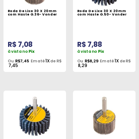
Máquinas
Roda De Lixa 30 X 20mm
Roda De Lixa 30 X 20mm
com Haste G.36- Vonder
com Haste G.50- Vonder
Iluminação
Materiais
de
R$ 7,08
R$ 7,88
Construção
à vista no
Pix
à vista no
Pix
Materiais
1X
1X
Ou
R$7,45
Em até
de R$
Ou
R$8,29
Em até
de R$
7,45
8,29
Elétricos
Materiais
Hidráulicos
e
Pneumáticos
Tintas
e
Químicos