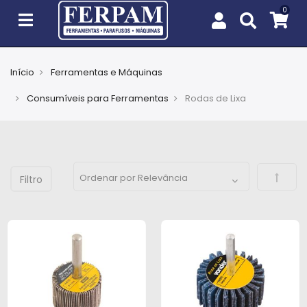
Início
Ferramentas e Máquinas
Agro
Consumíveis para Ferramentas
Rodas de Lixa
Casa
e
Jardim
Defini
EPIs
Fixação
e
Cobertura
Ferramentas
e