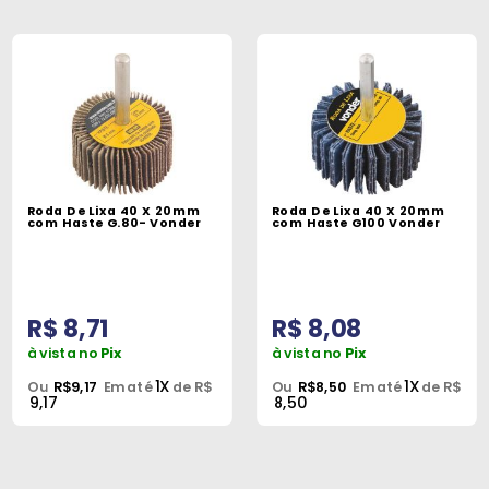
Roda De Lixa 40 X 20mm
Roda De Lixa 40 X 20mm
com Haste G.80- Vonder
com Haste G100 Vonder
R$ 8,71
R$ 8,08
à vista no
Pix
à vista no
Pix
1X
1X
Ou
R$9,17
Em até
de R$
Ou
R$8,50
Em até
de R$
9,17
8,50