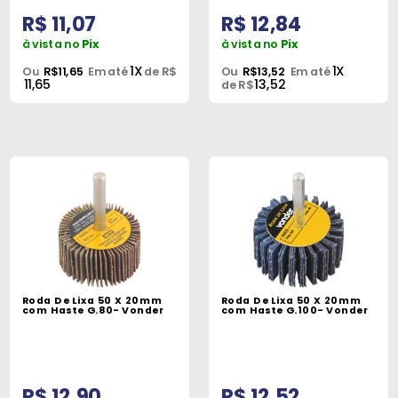
R$ 11,07
R$ 12,84
à vista no
Pix
à vista no
Pix
1X
1X
Ou
R$11,65
Em até
de R$
Ou
R$13,52
Em até
11,65
13,52
de R$
Roda De Lixa 50 X 20mm
Roda De Lixa 50 X 20mm
com Haste G.80- Vonder
com Haste G.100- Vonder
R$ 12,90
R$ 12,52