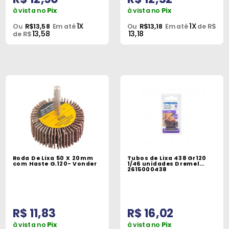
à vista no
Pix
à vista no
Pix
1X
1X
Ou
R$13,58
Em até
Ou
R$13,18
Em até
de R$
13,58
13,18
de R$
Roda De Lixa 50 X 20mm
Tubos de Lixa 438 Gr120
com Haste G.120- Vonder
1/46 unidades Dremel
2615000438
R$ 11,83
R$ 16,02
à vista no
Pix
à vista no
Pix