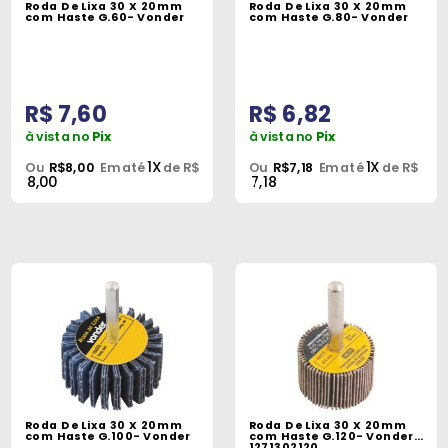
Roda De Lixa 30 X 20mm
Roda De Lixa 30 X 20mm
Peças
com Haste G.60- Vonder
com Haste G.80- Vonder
e
Acessórios
R$ 7,60
R$ 6,82
Oficina
Mecânica
à vista no
Pix
à vista no
Pix
1X
1X
Ou
R$8,00
Em até
de R$
Ou
R$7,18
Em até
de R$
8,00
7,18
Roda De Lixa 30 X 20mm
Roda De Lixa 30 X 20mm
com Haste G.100- Vonder
com Haste G.120- Vonder
1271302120