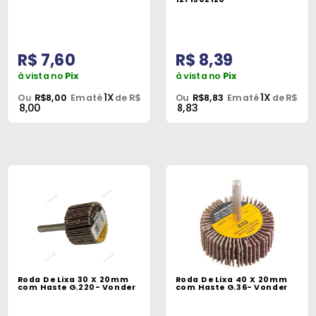
R$ 7,60
R$ 8,39
à vista no
Pix
à vista no
Pix
1X
1X
Ou
R$8,00
Em até
de R$
Ou
R$8,83
Em até
de R$
8,00
8,83
Roda De Lixa 30 X 20mm
Roda De Lixa 40 X 20mm
com Haste G.220- Vonder
com Haste G.36- Vonder