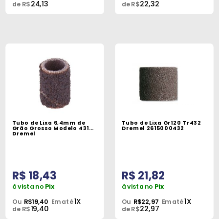
24,13
22,32
de R$
de R$
Tubo de Lixa 6,4mm de
Tubo de Lixa Gr120 Tr432
Grão Grosso Modelo 431
Dremel 2615000432
Dremel
R$ 18,43
R$ 21,82
à vista no
Pix
à vista no
Pix
1X
1X
Ou
R$19,40
Em até
Ou
R$22,97
Em até
19,40
22,97
de R$
de R$