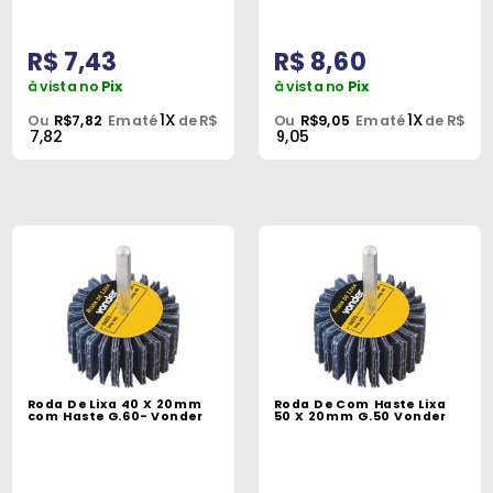
R$ 7,43
R$ 8,60
à vista no
Pix
à vista no
Pix
1X
1X
Ou
R$7,82
Em até
de R$
Ou
R$9,05
Em até
de R$
7,82
9,05
Roda De Lixa 40 X 20mm
Roda De Com Haste Lixa
com Haste G.60- Vonder
50 X 20mm G.50 Vonder