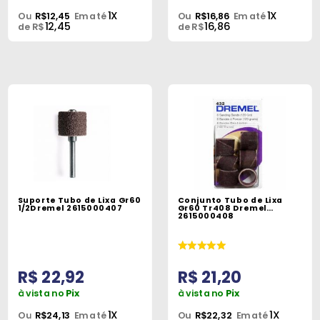
1X
1X
Ou
R$12,45
Em até
Ou
R$16,86
Em até
12,45
16,86
de R$
de R$
Suporte Tubo de Lixa Gr60
Conjunto Tubo de Lixa
1/2Dremel 2615000407
Gr60 Tr408 Dremel
2615000408
R$ 22,92
R$ 21,20
à vista no
Pix
à vista no
Pix
1X
1X
Ou
R$24,13
Em até
Ou
R$22,32
Em até