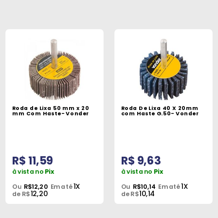
Roda de Lixa 50 mm x 20
Roda De Lixa 40 X 20mm
mm Com Haste- Vonder
com Haste G.50- Vonder
R$ 11,59
R$ 9,63
à vista no
Pix
à vista no
Pix
1X
1X
Ou
R$12,20
Em até
Ou
R$10,14
Em até
12,20
10,14
de R$
de R$