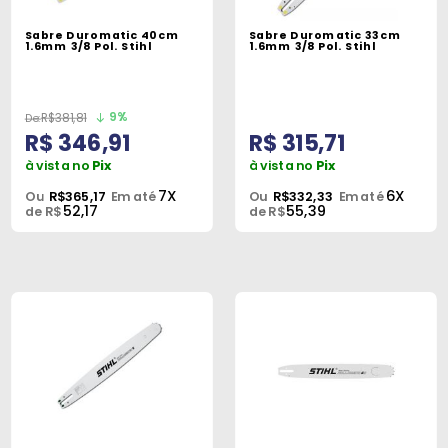
Máquinas
Sabre Duromatic 40cm
Sabre Duromatic 33cm
1.6mm 3/8 Pol. Stihl
1.6mm 3/8 Pol. Stihl
Iluminação
Materiais
de
9%
R$381,81
R$ 346,91
R$ 315,71
Construção
à vista no
Pix
à vista no
Pix
Materiais
7X
6X
Ou
R$365,17
Em até
Ou
R$332,33
Em até
52,17
55,39
Elétricos
de R$
de R$
Materiais
Hidráulicos
e
Pneumáticos
Tintas
e
Químicos