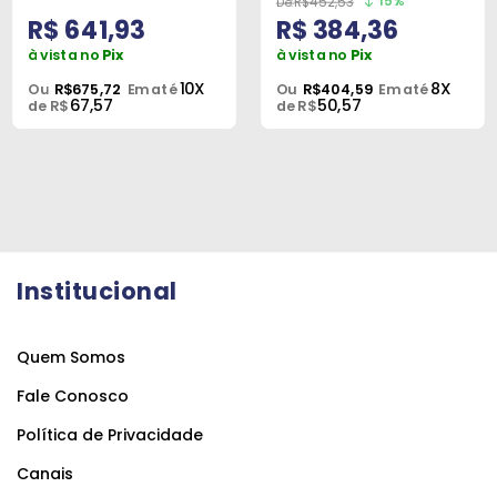
15%
R$452,53
R$ 641,93
R$ 384,36
à vista no
Pix
à vista no
Pix
10X
8X
Ou
R$675,72
Em até
Ou
R$404,59
Em até
67,57
50,57
de R$
de R$
Institucional
Quem Somos
Fale Conosco
Política de Privacidade
Canais