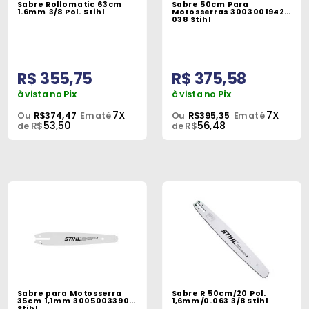
Sabre Rollomatic 63cm
Sabre 50cm Para
Peças
1.6mm 3/8 Pol. Stihl
Motosserras 30030019421
038 Stihl
e
Acessórios
R$ 355,75
R$ 375,58
Oficina
Mecânica
à vista no
Pix
à vista no
Pix
7X
7X
Ou
R$374,47
Em até
Ou
R$395,35
Em até
53,50
56,48
de R$
de R$
Sabre para Motosserra
Sabre R 50cm/20 Pol.
35cm 1,1mm 30050033909
1,6mm/0.063 3/8 Stihl
Stihl