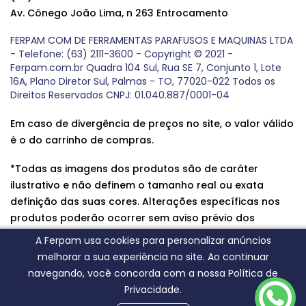
Av. Cônego João Lima, n 263 Entrocamento
FERPAM COM DE FERRAMENTAS PARAFUSOS E MAQUINAS LTDA
- Telefone: (63) 2111-3600 - Copyright © 2021 -
Ferpam.com.br Quadra 104 Sul, Rua SE 7, Conjunto 1, Lote
16A, Plano Diretor Sul, Palmas - TO, 77020-022 Todos os
Direitos Reservados CNPJ: 01.040.887/0001-04
Em caso de divergência de preços no site, o valor válido
é o do carrinho de compras.
*Todas as imagens dos produtos são de caráter
ilustrativo e não definem o tamanho real ou exata
definição das suas cores. Alterações específicas nos
produtos poderão ocorrer sem aviso prévio dos
fornecedores, qualquer dúvida sobre nossos produtos
A Ferpam usa cookies para personalizar anúncios
entre em contato conosco.
melhorar a sua experiência no site. Ao continuar
navegando, você concorda com a nossa Política de
Privacidade.