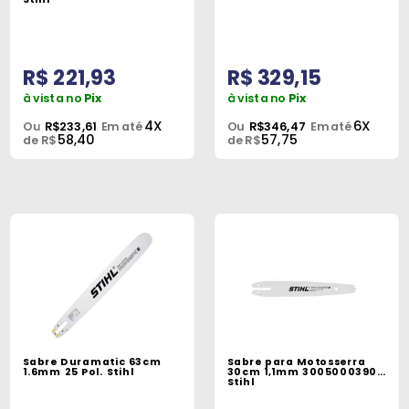
R$ 221,93
R$ 329,15
à vista no
Pix
à vista no
Pix
4X
6X
Ou
R$233,61
Em até
Ou
R$346,47
Em até
58,40
57,75
de R$
de R$
Sabre Duramatic 63cm
Sabre para Motosserra
1.6mm 25 Pol. Stihl
30cm 1,1mm 30050003905
Stihl