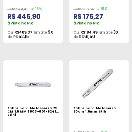
18%
15%
R$544,43
R$206,64
R$ 445,90
R$ 175,27
à vista no
Pix
à vista no
Pix
9X
3X
Ou
R$469,37
Em até
Ou
R$184,49
Em até
52,15
61,50
de R$
de R$
Sabre para Motosserra 75
Sabre para Motoserra
CM 1,6 MM 3003-001-9241
50cm 1.6mm Stihl
Stihl