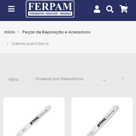
Início
Peças de Reposição e Acessórios
Agro
Sabres para Serra
Casa
e
Jardim
Defini
EPIs
Fixação
e
Cobertura
Ferramentas
e