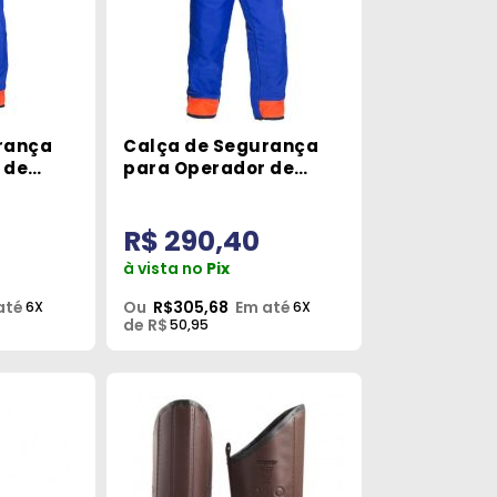
rança
Calça de Segurança
 de
para Operador de
tSpray
Motossera ProtSpray
Tam G
R$ 290,40
à vista no
Pix
até
Ou
R$305,68
Em até
6X
6X
de R$
50,95