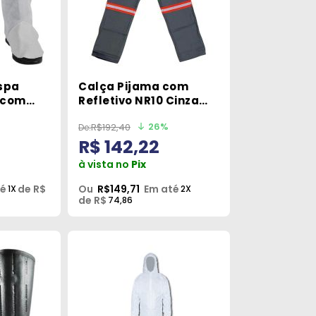
spa
Calça Pijama com
 com
Refletivo NR10 Cinza
Tamanho GG Sayro
26%
R$192,40
R$ 142,22
à vista no
Pix
té
de R$
Ou
R$149,71
Em até
1X
2X
de R$
74,86