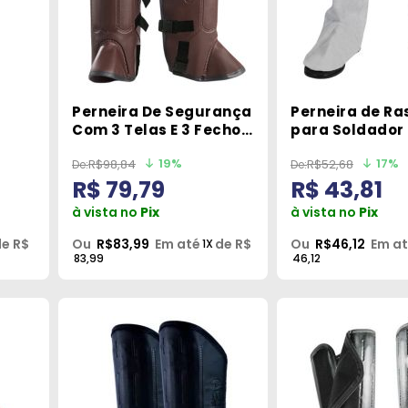
Perneira De Segurança
Perneira de Ra
Com 3 Telas E 3 Fechos
para Soldador
o G
SRO 270-1 Sayro
Velcro Zanel
19%
17%
R$98,84
R$52,68
R$ 79,79
R$ 43,81
à vista no
Pix
à vista no
Pix
e R$
Ou
R$83,99
Em até
de R$
Ou
R$46,12
Em a
1X
83,99
46,12