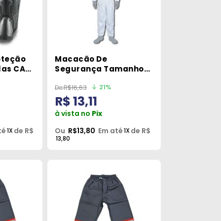
oteção
Macacão De
las CA
Segurança Tamanho
i
XG Protspray
21%
R$16,63
R$ 13,11
à vista no
Pix
té
de R$
Ou
R$13,80
Em até
de R$
1X
1X
13,80