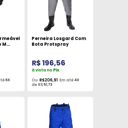
rmeável
Perneira Losgard Com
o M
Bota Protspray
R$ 196,56
à vista no
Pix
até
Ou
R$206,91
Em até
6X
4X
de R$
51,73