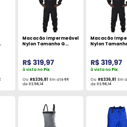
Macacão Impermeável
Macacão Impe
Nylon Tamanho G
Nylon Tamanh
Pantaneiro
Pantaneiro
R$ 319,97
R$ 319,97
à vista no
Pix
à vista no
Pix
Ou
R$336,81
Em até
Ou
R$336,81
Em 
X
6X
de R$
de R$
56,14
56,14