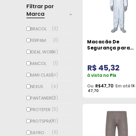
Filtrar por
Marca
3
BRACOL
1
FERPAM
Macacão De
Segurança para
4
IDEAL WORK
Químicos Tamanh
Protspray
1
MAICOL
R$ 45,32
4
MAN CLASS
à vista no
Pix
Ou
R$47,70
Em até
1X
4
NEXUS
47,70
2
PANTANEIRO
5
PROTEFER
10
PROTSPRAY
11
SAYRO