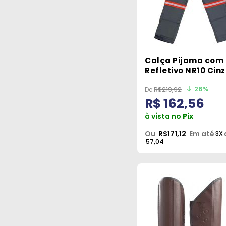
Calça Pijama com
Refletivo NR10 Cin
Tamanho EXG Say
26%
R$219,92
R$ 162,56
à vista no
Pix
Ou
R$171,12
Em até
3X
57,04