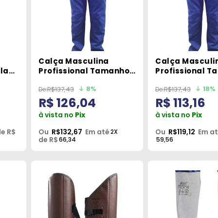
Calça Masculina
Calça Masculi
las
Profissional Tamanho
Profissional 
P Azul Man Class
G Azul Man Cla
8%
18%
R$137,43
R$137,43
R$ 126,04
R$ 113,16
à vista no
Pix
à vista no
Pix
e R$
Ou
R$132,67
Em até
Ou
R$119,12
Em a
2X
de R$
66,34
59,56