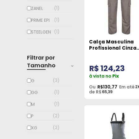
1
ZANEL
1
PRIME EPI
1
STEELGEN
Calça Masculina
Profissional Cinza
Tamanho GG Ideal
Filtrar por
Work
Tamanho
R$ 124,23
à vista no
Pix
3
G
Ou
R$130,77
Em até
2
de R$
65,39
1
GG
1
M
2
P
2
XG