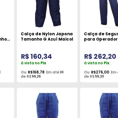
Calça de Nylon Japona
Calça de Segu
nho
Tamanho G Azul Maicol
para Operador
Motossera Ta
Sayro
R$ 160,34
R$ 262,20
à vista no
Pix
à vista no
Pix
Ou
R$168,78
Em até
Ou
R$276,00
Em 
X
3X
de R$
de R$
56,26
55,20