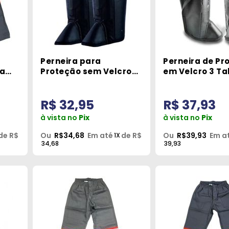
Perneira para
Perneira de Pr
za
Proteção sem Velcro
em Velcro 3 Ta
ro
Protefer
48478 Prime Ep
R$ 32,95
R$ 37,93
à vista no
Pix
à vista no
Pix
de R$
Ou
R$34,68
Em até
de R$
Ou
R$39,93
Em a
1X
34,68
39,93