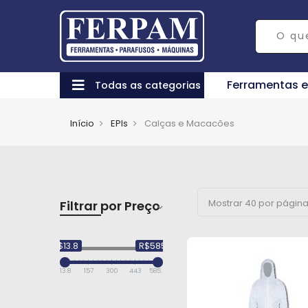
Ferramentas 
Todas as categorias
Início
EPIs
Calças e Macacões
Filtrar por Preço
R$13.8
R$585.51
13.8
157
300
443
585.51