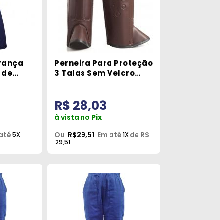
rança
Perneira Para Proteção
 de
3 Talas Sem Velcro
manho M
Sayro
R$ 28,03
à vista no
Pix
até
Ou
R$29,51
Em até
de R$
5X
1X
29,51