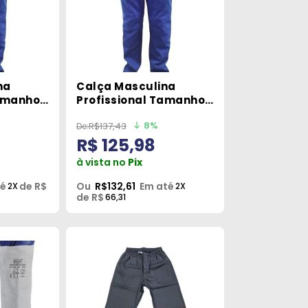
na
Calça Masculina
Tamanho
Profissional Tamanho
ss
GG Azul Man Class
8%
R$137,43
R$ 125,98
à vista no
Pix
té
de R$
Ou
R$132,61
Em até
2X
2X
de R$
66,31