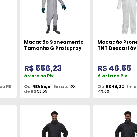
Macacão Saneamento
Macacão Pron
Tamanho G Protspray
TNT Descartáv
o M
Tamanho G Br
Nexus
R$ 556,23
R$ 46,55
à vista no
Pix
à vista no
Pix
de R$
Ou
R$585,51
Em até
Ou
R$49,00
Em a
10X
de R$
58,55
49,00