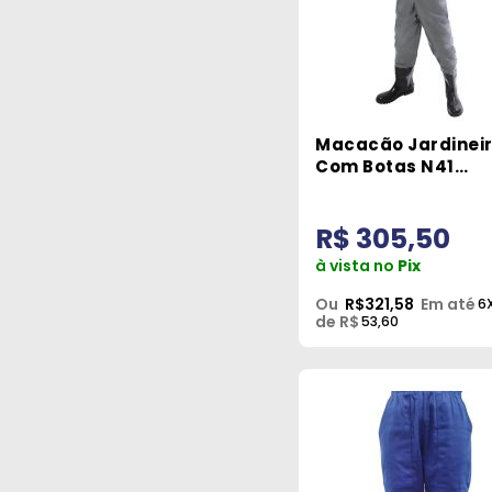
Macacão Jardinei
Com Botas N41
Tamanho G Losgar
Protspray
R$ 305,50
à vista no
Pix
Ou
R$321,58
Em até
6
de R$
53,60