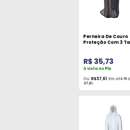
Perneira De Couro
Proteção Com 3 Ta
Velcro Sayro
R$ 35,73
à vista no
Pix
Ou
R$37,61
Em até
d
1X
37,61