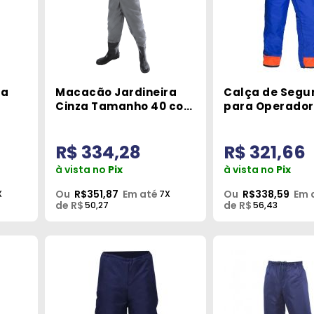
ra
Macacão Jardineira
Calça de Segu
Cinza Tamanho 40 com
para Operador
di
Bota Protspray
Motossera Pro
Tam Xg
R$ 334,28
R$ 321,66
à vista no
Pix
à vista no
Pix
Ou
R$351,87
Em até
Ou
R$338,59
Em 
X
7X
de R$
de R$
50,27
56,43