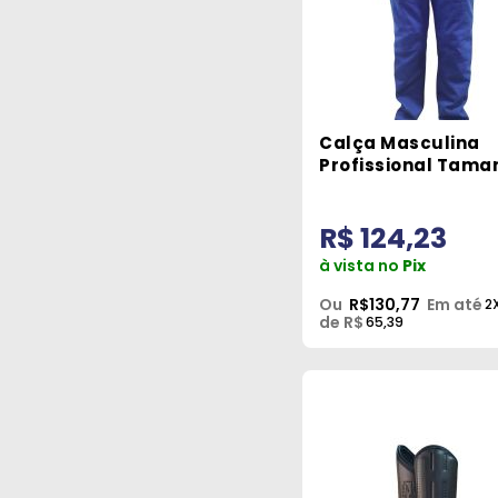
Calça Masculina
Profissional Tama
M Azul Man Class
R$ 124,23
à vista no
Pix
Ou
R$130,77
Em até
2
de R$
65,39