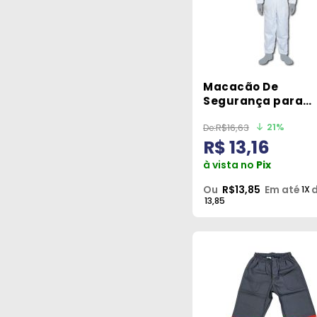
Macacão De
Segurança para
Químicos Tamanh
21%
R$16,63
Protspray
R$ 13,16
à vista no
Pix
Ou
R$13,85
Em até
d
1X
13,85