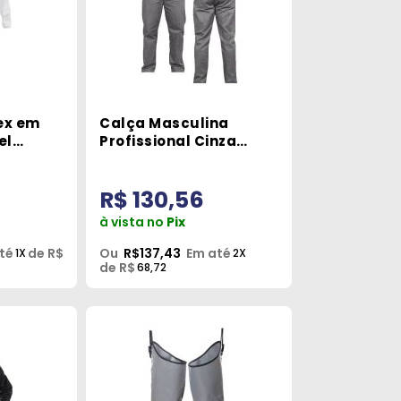
ex em
Calça Masculina
el
Profissional Cinza
anco
Tamanho P Ideal Work
R$ 130,56
à vista no
Pix
té
de R$
Ou
R$137,43
Em até
1X
2X
de R$
68,72