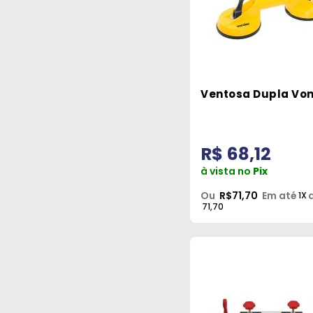
Ventosa Dupla Vo
R$ 68,12
à vista no
Pix
Ou
R$71,70
Em até
1X
71,70