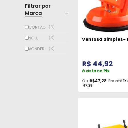
Filtrar por
Marca
3
CORTAG
3
NOLL
Ventosa Simples- 
3
VONDER
R$ 44,92
à vista no
Pix
Ou
R$47,28
Em até
1X
47,28