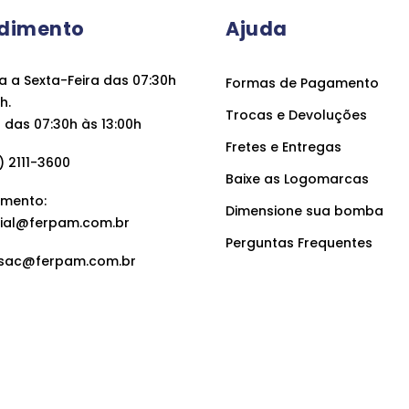
dimento
Ajuda
 a Sexta-Feira das 07:30h
Formas de Pagamento
h.
Trocas e Devoluções
das 07:30h às 13:00h
Fretes e Entregas
 2111-3600
Baixe as Logomarcas
mento:
Dimensione sua bomba
ial@ferpam.com.br
Perguntas Frequentes
sac@ferpam.com.br