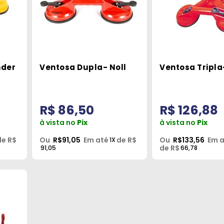
nder
Ventosa Dupla- Noll
Ventosa Tripla
R$ 86,50
R$ 126,88
à vista no
Pix
à vista no
Pix
de R$
Ou
R$91,05
Em até
de R$
Ou
R$133,56
Em 
1X
de R$
91,05
66,78