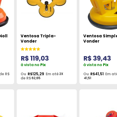
Noll
Ventosa Tripla-
Ventosa Simpl
Vonder
Vonder
R$ 119,03
R$ 39,43
à vista no
Pix
à vista no
Pix
de R$
Ou
R$125,29
Em até
Ou
R$41,51
Em at
2X
de R$
62,65
41,51