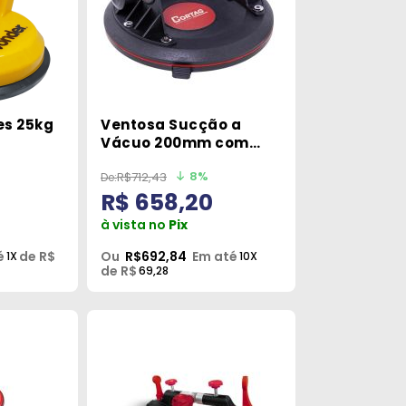
es 25kg
Ventosa Sucção a
Vácuo 200mm com
Maleta Cortag
8%
R$712,43
R$ 658,20
à vista no
Pix
é
de R$
Ou
R$692,84
Em até
1X
10X
de R$
69,28