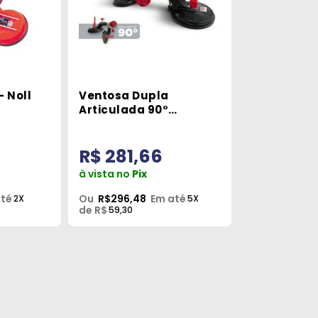
- Noll
Ventosa Dupla
Articulada 90°
Capacidade 100kg
Cortag
R$ 281,66
à vista no
Pix
até
Ou
R$296,48
Em até
2X
5X
de R$
59,30