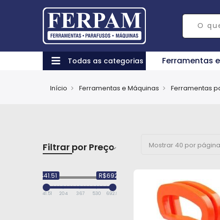
Ferramentas 
Todas as categorias
Início
Ferramentas e Máquinas
Ferramentas p
Filtrar por Preço
R$41.51
R$692.84
41.51
204
367
530
692.84