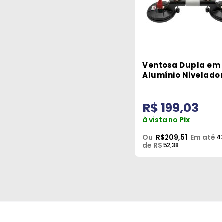
Ventosa Dupla em
Alumínio Nivelado
Capacidade de 10
Cortag
R$ 199,03
à vista no
Pix
Ou
R$209,51
Em até
4
de R$
52,38