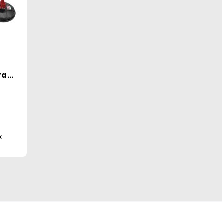
ra
0kg
X