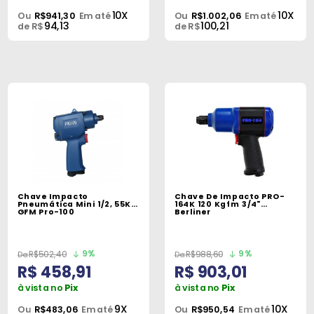
10X
10X
Ou
R$941,30
Em até
Ou
R$1.002,06
Em até
94,13
100,21
de R$
de R$
Chave Impacto
Chave De Impacto PRO-
Pneumática Mini 1/2, 55K
164K 120 Kgfm 3/4"
GFM Pro-100
Berliner
9%
9%
R$502,40
R$988,60
R$ 458,91
R$ 903,01
à vista no
Pix
à vista no
Pix
9X
10X
Ou
R$483,06
Em até
Ou
R$950,54
Em até