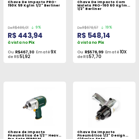
Chave De Impacto PRO-
Chave De Impacto Com
Peças
150K 59 Kgfm 1/2" Berliner
Maleta PRO-160 60 Kgfm
1/2" Berliner
e
Acessórios
9%
19%
R$486,01
R$678,57
R$ 443,94
R$ 548,14
Oficina
Mecânica
à vista no
Pix
à vista no
Pix
9X
10X
Ou
R$467,30
Em até
Ou
R$576,99
Em até
51,92
57,70
de R$
de R$
Chave de Impacto
Chave De Impacto
Pneumática de 1/2’’ Heavy
Pneumática 1/2" Design
Pro Sata FERPAM
Clássico Sata