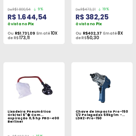
9%
19%
R$1.800,54
R$473,21
R$ 1.644,54
R$ 382,25
à vista no
Pix
à vista no
Pix
10X
8X
Ou
R$1.731,09
Em até
Ou
R$402,37
Em até
173,11
50,30
de R$
de R$
Lixadeira Pneumática
Chave de Impacto Pro-150
Orbital 6"� Com
1/2 Polegadas 59kgfm -
aspiração 0,5 hp PRO-400
LDR2-Pro-150
Berliner