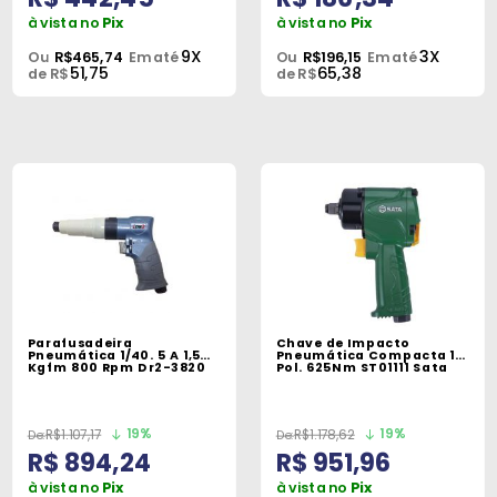
à vista no
Pix
à vista no
Pix
9X
3X
Ou
R$465,74
Em até
Ou
R$196,15
Em até
51,75
65,38
de R$
de R$
Parafusadeira
Chave de Impacto
Pneumática 1/40. 5 A 1,5
Pneumática Compacta 1/2
Kgfm 800 Rpm Dr2-3820
Pol. 625Nm ST01111 Sata
19%
19%
R$1.107,17
R$1.178,62
R$ 894,24
R$ 951,96
à vista no
Pix
à vista no
Pix