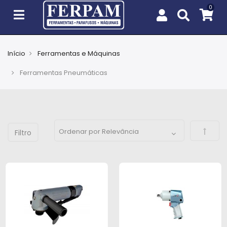
Início
Ferramentas e Máquinas
Agro
Ferramentas Pneumáticas
Casa
e
Jardim
Defini
EPIs
Fixação
e
Cobertura
Ferramentas
e