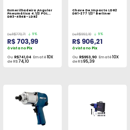
Máquinas
Esmerilhadeira Angular
Chave De Impacto LDR2
Pneumática 4.1/2 POL
DR1-277 1/2” Berliner
Iluminação
DR3-494B- LDR2
Materiais
de
9%
9%
R$770,71
R$992,10
R$ 703,99
R$ 906,21
Construção
à vista no
Pix
à vista no
Pix
Materiais
10X
10X
Ou
R$741,04
Em até
Ou
R$953,90
Em até
74,10
95,39
Elétricos
de R$
de R$
Materiais
Hidráulicos
e
Pneumáticos
Tintas
e
Químicos