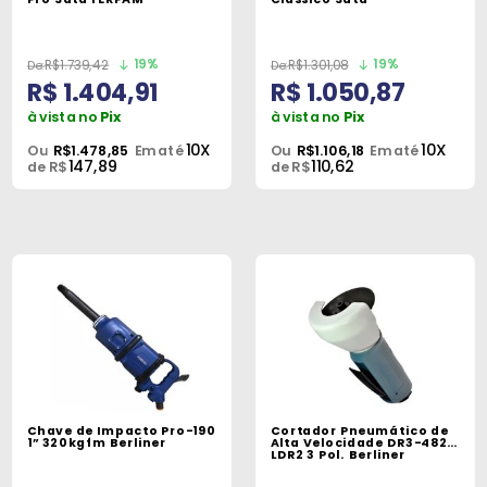
19%
19%
R$1.739,42
R$1.301,08
R$ 1.404,91
R$ 1.050,87
à vista no
Pix
à vista no
Pix
10X
10X
Ou
R$1.478,85
Em até
Ou
R$1.106,18
Em até
147,89
110,62
de R$
de R$
Chave de Impacto Pro-190
Cortador Pneumático de
1” 320kgfm Berliner
Alta Velocidade DR3-4828
LDR2 3 Pol. Berliner