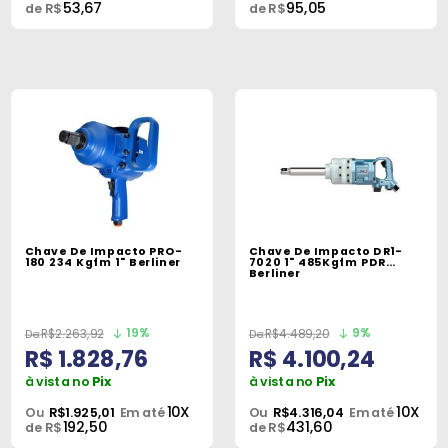
53,67
95,05
de R$
de R$
Chave De Impacto PRO-
Chave De Impacto DR1-
180 234 Kgfm 1" Berliner
7020 1" 485Kgfm PDR
Berliner
19%
9%
R$2.263,92
R$4.489,20
R$ 1.828,76
R$ 4.100,24
à vista no
Pix
à vista no
Pix
10X
10X
Ou
R$1.925,01
Em até
Ou
R$4.316,04
Em até
192,50
431,60
de R$
de R$