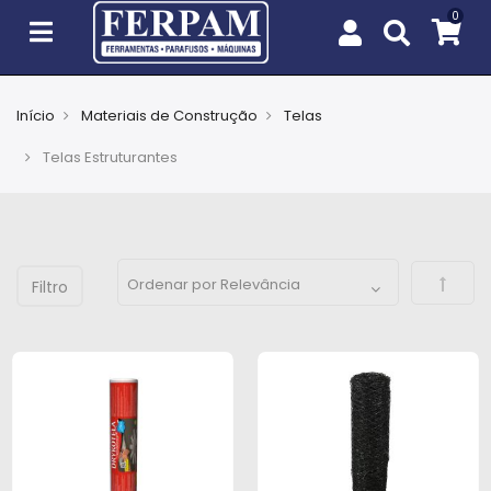
Início
Materiais de Construção
Telas
Agro
Telas Estruturantes
Casa
e
Jardim
Defini
EPIs
Fixação
e
Cobertura
Ferramentas
e