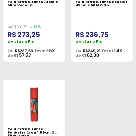
Tela Estruturante 73cm x
Tela Estruturante Vedacit
Peças
50m Vedacit
49cm x 50M Otto
e
Acessórios
18%
R$331,77
R$ 273,25
R$ 236,75
Oficina
Mecânica
à vista no
Pix
à vista no
Pix
5X
4X
Ou
R$287,63
Em até
Ou
R$249,21
Em até
57,53
62,30
de R$
de R$
Tela Estruturante
Poliéster Crua 1.05cm X
50m Dryko