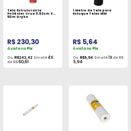
Máquinas
Tela Estruturante
1 Metro de Tela para
Poliéster Crua 0,52cm X
Estuque Telas MM
Iluminação
50m Dryko
Materiais
de
R$ 230,30
R$ 5,64
Construção
à vista no
Pix
à vista no
Pix
Materiais
4X
1X
Ou
R$242,42
Em até
Ou
R$5,94
Em até
de R$
60,61
5,94
Elétricos
de R$
Materiais
Hidráulicos
e
Pneumáticos
Tintas
e
Químicos