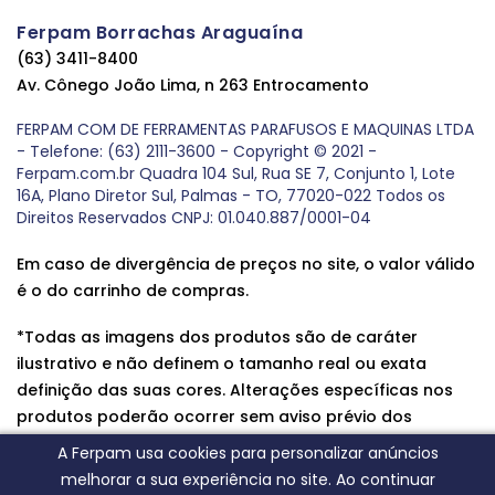
Ferpam Borrachas Araguaína
(63) 3411-8400
Av. Cônego João Lima, n 263 Entrocamento
FERPAM COM DE FERRAMENTAS PARAFUSOS E MAQUINAS LTDA
- Telefone: (63) 2111-3600 - Copyright © 2021 -
Ferpam.com.br Quadra 104 Sul, Rua SE 7, Conjunto 1, Lote
16A, Plano Diretor Sul, Palmas - TO, 77020-022 Todos os
Direitos Reservados CNPJ: 01.040.887/0001-04
Em caso de divergência de preços no site, o valor válido
é o do carrinho de compras.
*Todas as imagens dos produtos são de caráter
ilustrativo e não definem o tamanho real ou exata
definição das suas cores. Alterações específicas nos
produtos poderão ocorrer sem aviso prévio dos
fornecedores, qualquer dúvida sobre nossos produtos
A Ferpam usa cookies para personalizar anúncios
entre em contato conosco.
melhorar a sua experiência no site. Ao continuar