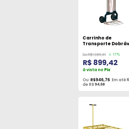
Carrinho de
Transporte Dobráv
de alumínio Bosch
17%
R$1.085,61
R$ 899,42
à vista no
Pix
Ou
R$946,76
Em até
1
de R$
94,68