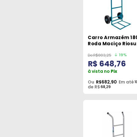
Carro Armazém 18
Roda Maciço Riosu
19%
R$803,25
R$ 648,76
à vista no
Pix
Ou
R$682,90
Em até
1
de R$
68,29