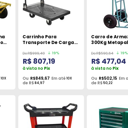
ma
Carrinho Para
Carro de Arm
ço
Transporte De Carga
300Kg Metapa
300kg Vonder
19%
19%
R$999,40
R$590,64
R$ 807,19
R$ 477,04
à vista no
Pix
à vista no
Pix
Ou
R$849,67
Em até
Ou
R$502,15
Em 
10X
10X
de R$
de R$
84,97
50,22