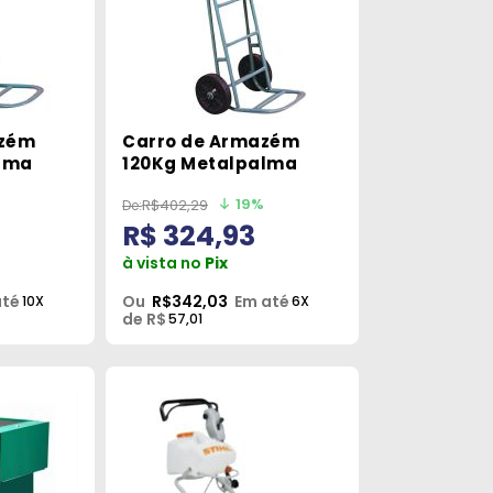
azém
Carro de Armazém
lma
120Kg Metalpalma
19%
R$402,29
R$ 324,93
à vista no
Pix
até
Ou
R$342,03
Em até
10X
6X
de R$
57,01