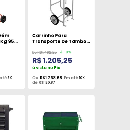
azém
Carrinho Para
0Kg 954
Transporte De Tambor
Capacidade De 300kg
19%
R$1.492,25
Tm-96 Marcon
R$ 1.205,25
à vista no
Pix
até
Ou
R$1.268,68
Em até
8X
10X
de R$
126,87