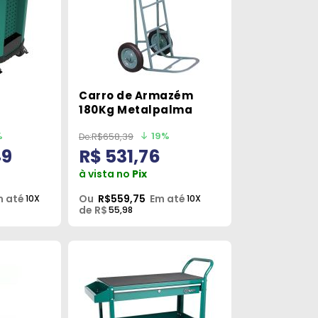
Carro de Armazém
180Kg Metalpalma
om 11
%
19%
R$658,39
49
R$ 531,76
à vista no
Pix
m até
Ou
R$559,75
Em até
10X
10X
de R$
55,98