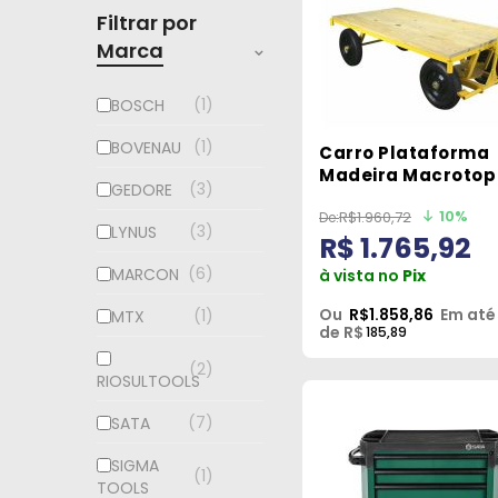
Filtrar por
Marca
1
BOSCH
1
BOVENAU
Carro Plataforma
Madeira Macrotop
3
GEDORE
Kg Lynus
10%
R$1.960,72
3
LYNUS
R$ 1.765,92
6
MARCON
à vista no
Pix
Ou
R$1.858,86
Em até
1
MTX
de R$
185,89
2
RIOSULTOOLS
7
SATA
SIGMA
1
TOOLS