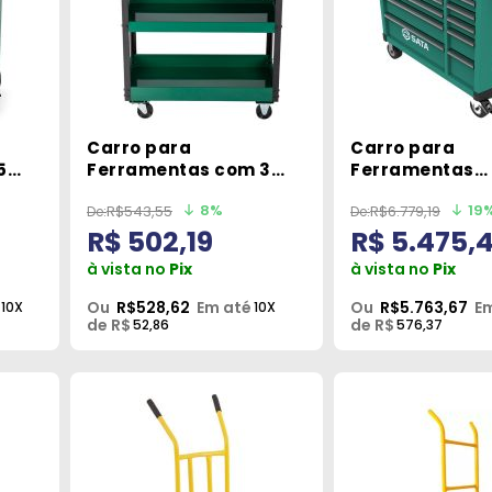
Carro para
Carro para
5
Ferramentas com 3
Ferramentas
 Sata
Níveis ST95222B Sata
Profissionais c
8%
19
R$543,55
R$6.779,19
Gavetas Verde
R$ 502,19
R$ 5.475,
ST95114G Sata
à vista no
Pix
à vista no
Pix
Ou
R$528,62
Em até
Ou
R$5.763,67
E
10X
10X
de R$
de R$
52,86
576,37