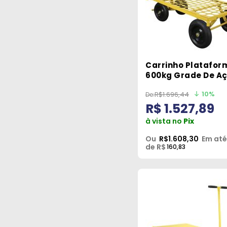
Carrinho Platafor
600kg Grade De A
Mp-600g Lynus
10%
R$1.696,44
R$ 1.527,89
à vista no
Pix
Ou
R$1.608,30
Em até
de R$
160,83