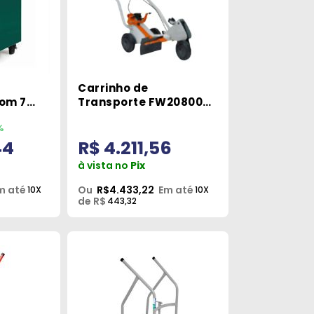
Carrinho de
om 7
Transporte FW20800
07SC
para TS420
%
42242000038 Stihl
44
R$ 4.211,56
à vista no
Pix
m até
Ou
R$4.433,22
Em até
10X
10X
de R$
443,32