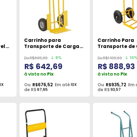
Carrinho para
Carrinho Para
el
Transporte de Carga
Transporte de
200kgf CCV 2001
250 kgf Vonder
8%
19
R$695,65
R$1.100,60
Vonder
R$ 642,69
R$ 888,93
à vista no
Pix
à vista no
Pix
Ou
R$676,52
Em até
Ou
R$935,72
Em 
0X
10X
de R$
de R$
67,65
93,57