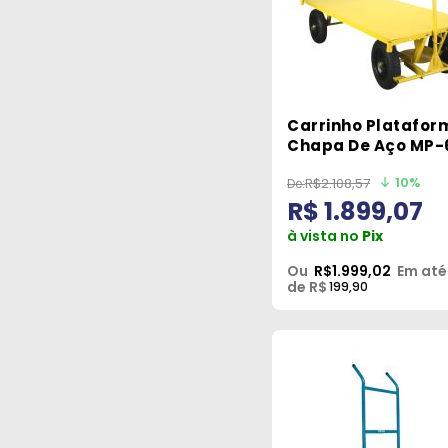
Carrinho Platafor
Chapa De Aço MP-
600kg Lynus
10%
R$2.108,57
R$ 1.899,07
à vista no
Pix
Ou
R$1.999,02
Em até
de R$
199,90