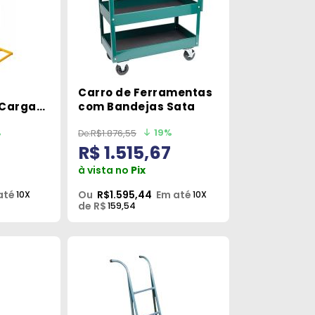
Carro de Ferramentas
 Carga
com Bandejas Sata
%
19%
R$1.876,55
R$ 1.515,67
à vista no
Pix
até
Ou
R$1.595,44
Em até
10X
10X
de R$
159,54