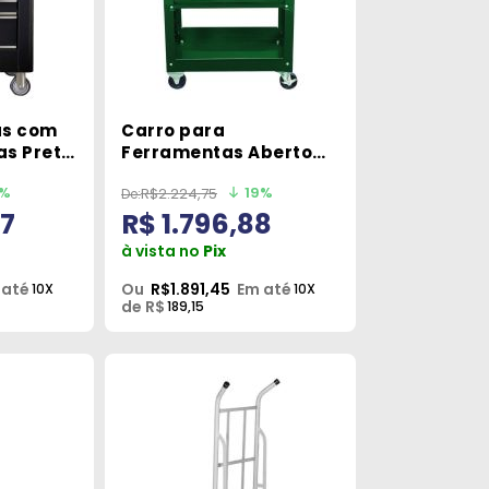
as com
Carro para
as Preto
Ferramentas Aberto
Sata ST95113SC
9%
19%
R$2.224,75
57
R$ 1.796,88
à vista no
Pix
 até
Ou
R$1.891,45
Em até
10X
10X
de R$
189,15