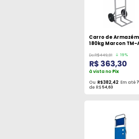
Carro de Armazém
180kg Marcon TM-
19%
R$449,81
R$ 363,30
à vista no
Pix
Ou
R$382,42
Em até
7
de R$
54,63