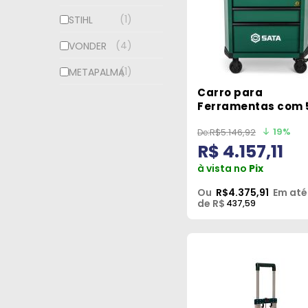
1
STIHL
4
VONDER
1
METAPALMA
Carro para
Ferramentas com 
Gavetas ST95112G
19%
R$5.146,92
R$ 4.157,11
à vista no
Pix
Ou
R$4.375,91
Em até
de R$
437,59