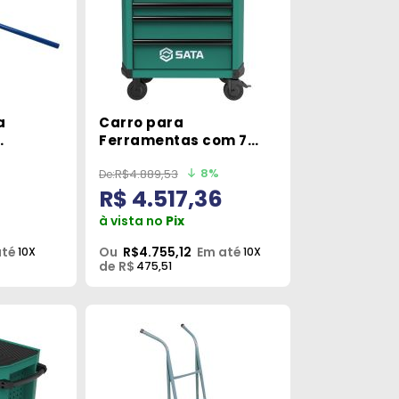
a
Carro para
Ferramentas com 7
200
Gavetas ST95113G
8%
R$4.889,53
Sata
R$ 4.517,36
à vista no
Pix
até
Ou
R$4.755,12
Em até
10X
10X
de R$
475,51