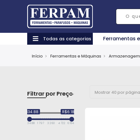
Ferramentas 
Todas as categorias
Início
Ferramentas e Máquinas
Armazenagem 
Filtrar por Preço
R$334.88
R$6 184.81
334.88
1 797
3 260
4 722
6 184.81