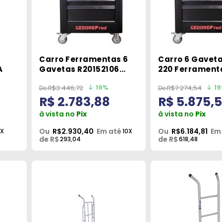
Carro Ferramentas 6
Carro 6 Gavet
A
Gavetas R20152106
220 Ferrament
Gedore Red
Gedore Red
19%
1
R$3.446,72
R$7.274,54
R$ 2.783,88
R$ 5.875,
à vista no
Pix
à vista no
Pix
Ou
R$2.930,40
Em até
Ou
R$6.184,81
Em
X
10X
de R$
de R$
293,04
618,48