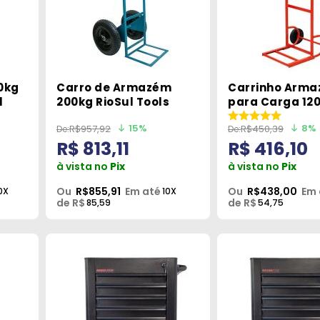
0kg
Carro de Armazém
Carrinho Arm
l
200kg RioSul Tools
para Carga 12
Vonder
15%
8%
R$957,92
R$450,39
R$ 813,11
R$ 416,10
à vista no
Pix
à vista no
Pix
Ou
R$855,91
Em até
Ou
R$438,00
Em 
0X
10X
de R$
de R$
85,59
54,75