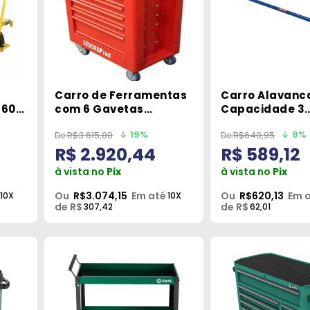
Carro de Ferramentas
Carro Alavanc
 600
com 6 Gavetas
Capacidade 3
R20150106 Red Gedore
Toneladas AL3
19%
8%
R$3.615,80
R$640,95
Bovenau
R$ 2.920,44
R$ 589,12
à vista no
Pix
à vista no
Pix
Ou
R$3.074,15
Em até
Ou
R$620,13
Em 
10X
10X
de R$
de R$
307,42
62,01