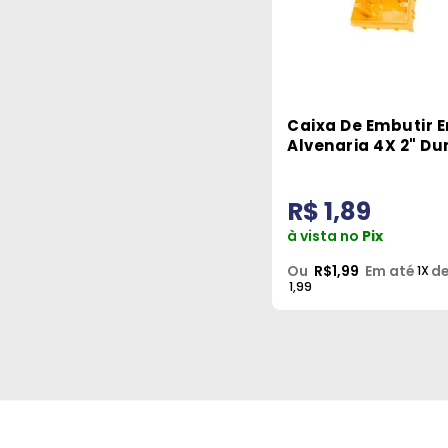
Caixa De Embutir 
Alvenaria 4X 2" Du
R$ 1,89
à vista no
Pix
Ou
R$1,99
Em até
de
1X
1,99