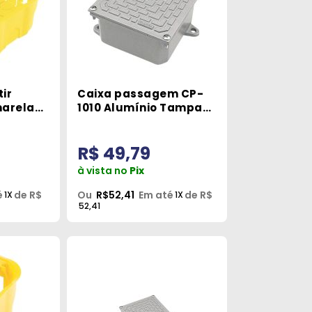
ir
Caixa passagem CP-
marela
1010 Alumínio Tampa
Reversível Tramontina
R$ 49,79
à vista no
Pix
é
de R$
Ou
R$52,41
Em até
de R$
1X
1X
52,41