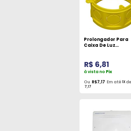
Prolongador Para
Caixa De Luz
Octogonal 
R$ 6,81
à vista no
Pix
Ou
R$7,17
Em até
de
1X
7,17