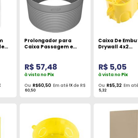
m
Prolongador para
Caixa De Embut
de
Caixa Passagem e
Drywall 4x2
P
Pluvial Durin
Tramontina
R$ 57,48
R$ 5,05
à vista no
Pix
à vista no
Pix
Ou
R$60,50
Em até
de R$
Ou
R$5,32
Em at
X
1X
60,50
5,32