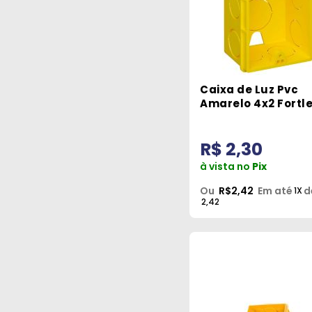
Caixa de Luz Pvc
Amarelo 4x2 Fortl
R$ 2,30
à vista no
Pix
Ou
R$2,42
Em até
d
1X
2,42