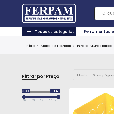
Ferramentas 
Todas as categorias
Início
Materiais Elétricos
Infraestrutura Elétrica
Filtrar por Preço
R$1.99
R$431.43
1.99
109
217
324
431.43