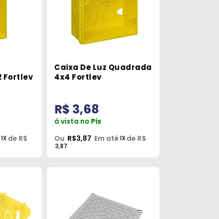
Caixa De Luz Quadrada
 Fortlev
4x4 Fortlev
R$ 3,68
à vista no
Pix
de R$
Ou
R$3,87
Em até
de R$
1X
1X
3,87