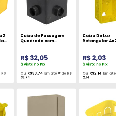
4x2
Caixa de Passagem
Caixa De Luz
la
Quadrada com
Retangular 4x2
Regulagem Tampa
Inox Brustec
R$ 32,05
R$ 2,03
à vista no
Pix
à vista no
Pix
 R$
Ou
R$33,74
Em até
de R$
Ou
R$2,14
Em até
1X
33,74
2,14