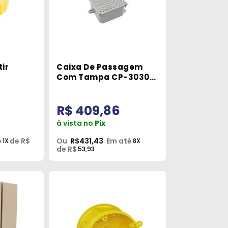
ir
Caixa De Passagem
Com Tampa CP-3030
Tramontina 56123004
R$ 409,86
à vista no
Pix
é
de R$
Ou
R$431,43
Em até
1X
8X
de R$
53,93