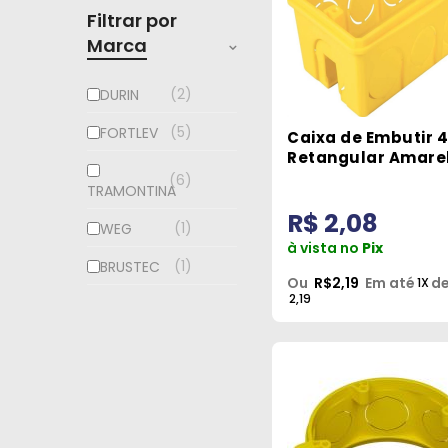
Filtrar por
Marca
2
DURIN
5
FORTLEV
Caixa de Embutir 
Retangular Amare
Tramontina
6
TRAMONTINA
R$ 2,08
1
WEG
à vista no
Pix
1
BRUSTEC
Ou
R$2,19
Em até
de
1X
2,19