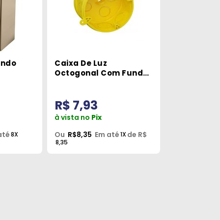
ando
Caixa De Luz
Octogonal Com Fundo
mm
Móvel 4x4 Fortlev
R$ 7,93
à vista no
Pix
até
Ou
R$8,35
Em até
de R$
8X
1X
8,35