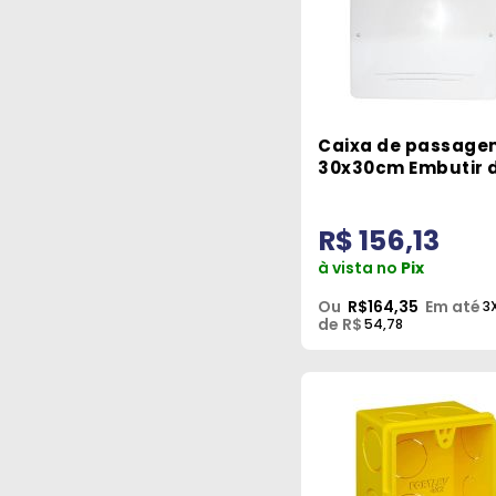
Caixa de passage
30x30cm Embutir 
Plástico QDW02-C
Weg
R$ 156,13
à vista no
Pix
Ou
R$164,35
Em até
3
de R$
54,78