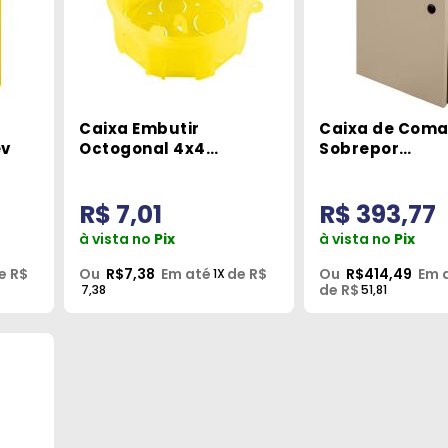
Caixa Embutir
Caixa de Com
ev
Octogonal 4x4
Sobrepor
Amarela Tramontina
500x400x200
Águia Global
R$ 7,01
R$ 393,77
à vista no
Pix
à vista no
Pix
e R$
Ou
R$7,38
Em até
de R$
Ou
R$414,49
Em 
1X
de R$
7,38
51,81