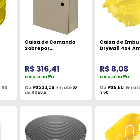
Caixa de Comando
Caixa de Embut
Sobrepor
Drywall 4x4 A
4X4 Fortlev
400x400x200mm
Tramontina
Águia Global
R$ 316,41
R$ 8,08
à vista no
Pix
à vista no
Pix
 R$
Ou
R$333,06
Em até
Ou
R$8,50
Em at
6X
de R$
55,51
8,50