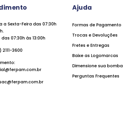
dimento
Ajuda
 a Sexta-Feira das 07:30h
Formas de Pagamento
h.
Trocas e Devoluções
das 07:30h às 13:00h
Fretes e Entregas
 2111-3600
Baixe as Logomarcas
mento:
Dimensione sua bomba
ial@ferpam.com.br
Perguntas Frequentes
sac@ferpam.com.br