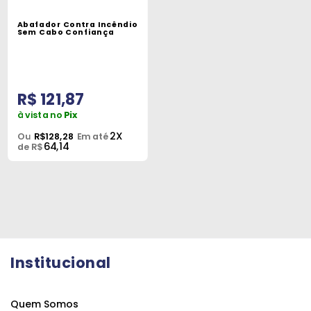
Máquinas
Abafador Contra Incêndio
Sem Cabo Confiança
Iluminação
Materiais
de
R$ 121,87
Construção
à vista no
Pix
Materiais
2X
Ou
R$128,28
Em até
64,14
Elétricos
de R$
Materiais
Hidráulicos
e
Pneumáticos
Tintas
Institucional
e
Químicos
Quem Somos