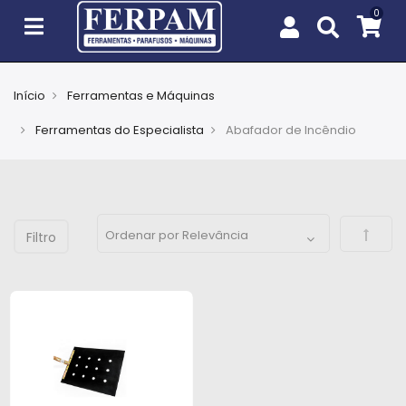
Início
Ferramentas e Máquinas
Agro
Ferramentas do Especialista
Abafador de Incêndio
Casa
e
Jardim
Defini
EPIs
Fixação
e
Cobertura
Ferramentas
e