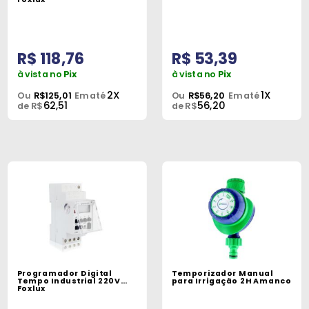
R$ 118,76
R$ 53,39
à vista no
Pix
à vista no
Pix
2X
1X
Ou
R$125,01
Em até
Ou
R$56,20
Em até
62,51
56,20
de R$
de R$
Programador Digital
Temporizador Manual
Tempo Industrial 220V
para Irrigação 2H Amanco
Foxlux