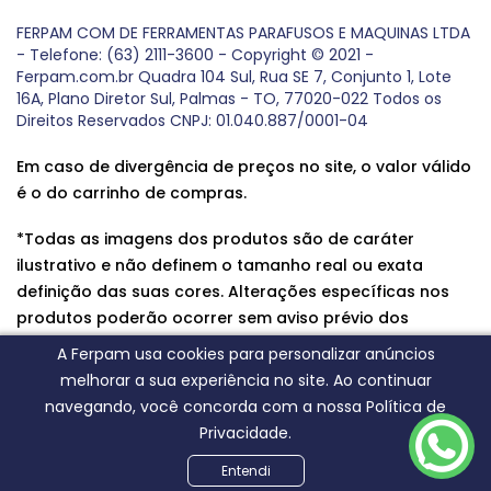
FERPAM COM DE FERRAMENTAS PARAFUSOS E MAQUINAS LTDA
- Telefone: (63) 2111-3600 - Copyright © 2021 -
Ferpam.com.br Quadra 104 Sul, Rua SE 7, Conjunto 1, Lote
16A, Plano Diretor Sul, Palmas - TO, 77020-022 Todos os
Direitos Reservados CNPJ: 01.040.887/0001-04
Em caso de divergência de preços no site, o valor válido
é o do carrinho de compras.
*Todas as imagens dos produtos são de caráter
ilustrativo e não definem o tamanho real ou exata
definição das suas cores. Alterações específicas nos
produtos poderão ocorrer sem aviso prévio dos
fornecedores, qualquer dúvida sobre nossos produtos
A Ferpam usa cookies para personalizar anúncios
entre em contato conosco.
melhorar a sua experiência no site. Ao continuar
navegando, você concorda com a nossa Política de
Privacidade.
Entendi