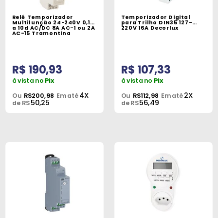
Máquinas
Relé Temporizador
Temporizador Digital
Multifunção 24-240V 0,1s
para Trilho DIN35 127-
Iluminação
a 10d AC/DC 8A AC-1 ou 2A
220V 16A Decorlux
AC-15 Tramontina
Materiais
de
R$ 190,93
R$ 107,33
Construção
à vista no
Pix
à vista no
Pix
Materiais
4X
2X
Ou
R$200,98
Em até
Ou
R$112,98
Em até
50,25
56,49
Elétricos
de R$
de R$
Materiais
Hidráulicos
e
Pneumáticos
Tintas
e
Químicos