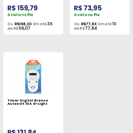
R$ 159,79
R$ 73,95
à vista no
Pix
à vista no
Pix
3X
1X
Ou
R$168,20
Em até
Ou
R$77,84
Em até
56,07
77,84
de R$
de R$
Timer Digital Branco
Autovolt 10A G-Light
R$ 131,84