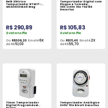
Relé Elétrico
Temporizador Digital com
Peças
Temporizador RTW17-
Plugue e Tomada
G02U030SE40 Weg
100~240V 10A TE2163
Decorlux
e
Acessórios
R$ 290,89
R$ 105,83
Oficina
Mecânica
à vista no
Pix
à vista no
Pix
6X
2X
Ou
R$306,20
Em até
Ou
R$111,40
Em até
51,03
55,70
de R$
de R$
Timer Temporizador
Temporizador Analógico
Digital Programável
240V 10A Bivolt Decorlux
Foxlux