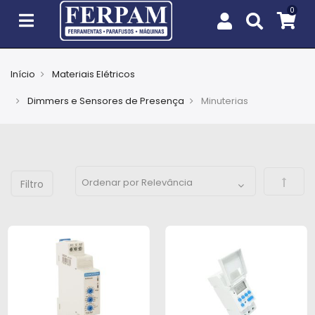
Início
Materiais Elétricos
Agro
Dimmers e Sensores de Presença
Minuterias
Casa
e
Jardim
Defini
EPIs
Fixação
e
Cobertura
Ferramentas
e