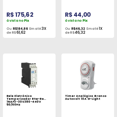
R$ 175,62
R$ 44,00
à vista no
Pix
à vista no
Pix
3X
1X
Ou
R$184,86
Em até
Ou
R$46,32
Em até
61,62
46,32
de R$
de R$
Rele Eletrônico
Timer Analógico Branco
Temporizador Rtw-Re
Autovolt 10A G-Light
1NAF3-30S380-440V
50/60Hz