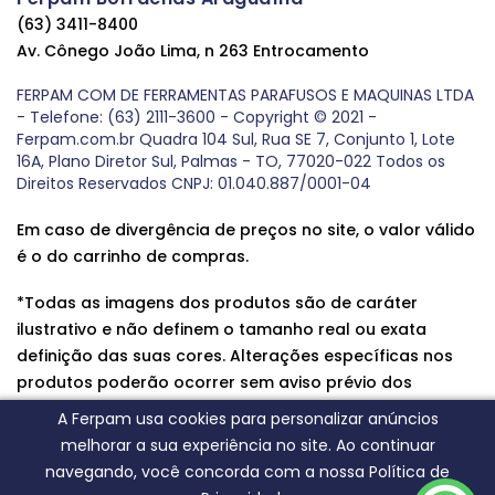
(63) 3411-8400
Av. Cônego João Lima, n 263 Entrocamento
FERPAM COM DE FERRAMENTAS PARAFUSOS E MAQUINAS LTDA
- Telefone: (63) 2111-3600 - Copyright © 2021 -
Ferpam.com.br Quadra 104 Sul, Rua SE 7, Conjunto 1, Lote
16A, Plano Diretor Sul, Palmas - TO, 77020-022 Todos os
Direitos Reservados CNPJ: 01.040.887/0001-04
Em caso de divergência de preços no site, o valor válido
é o do carrinho de compras.
*Todas as imagens dos produtos são de caráter
ilustrativo e não definem o tamanho real ou exata
definição das suas cores. Alterações específicas nos
produtos poderão ocorrer sem aviso prévio dos
fornecedores, qualquer dúvida sobre nossos produtos
A Ferpam usa cookies para personalizar anúncios
entre em contato conosco.
melhorar a sua experiência no site. Ao continuar
navegando, você concorda com a nossa Política de