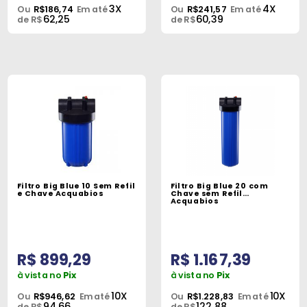
3X
4X
Ou
R$186,74
Em até
Ou
R$241,57
Em até
62,25
60,39
de R$
de R$
Filtro Big Blue 10 Sem Refil
Filtro Big Blue 20 com
e Chave Acquabios
Chave sem Refil
Acquabios
R$ 899,29
R$ 1.167,39
à vista no
Pix
à vista no
Pix
10X
10X
Ou
R$946,62
Em até
Ou
R$1.228,83
Em até
94,66
122,88
de R$
de R$