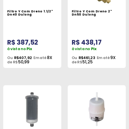
Filtro Y Com Dreno 1.1/2"
Filtro Y Com Dreno 2"
Dn40 Dulong
Dn50 Dulong
R$ 387,52
R$ 438,17
à vista no
Pix
à vista no
Pix
8X
9X
Ou
R$407,92
Em até
Ou
R$461,23
Em até
50,99
51,25
de R$
de R$