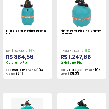
Filtro para Piscina DFR-15
Filtro Para Piscina DFR-19
Dancor
Dancor
19%
19%
R$1.095,19
R$1.544,73
R$ 884,56
R$ 1.247,66
à vista no
Pix
à vista no
Pix
10X
10X
Ou
R$931,12
Em até
Ou
R$1.313,33
Em até
93,11
131,33
de R$
de R$