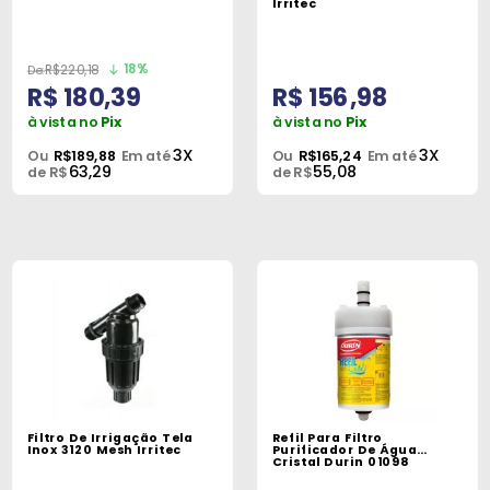
Irritec
18%
R$220,18
R$ 180,39
R$ 156,98
à vista no
Pix
à vista no
Pix
3X
3X
Ou
R$189,88
Em até
Ou
R$165,24
Em até
63,29
55,08
de R$
de R$
Filtro De Irrigação Tela
Refil Para Filtro
Inox 3120 Mesh Irritec
Purificador De Água
Cristal Durin 01098