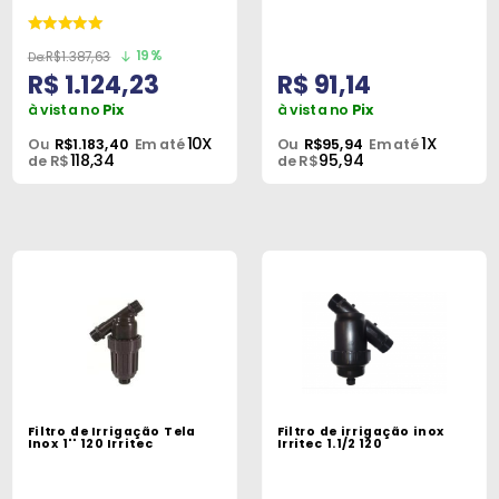
Peças
e
19%
R$1.387,63
Acessórios
R$ 1.124,23
R$ 91,14
à vista no
Pix
à vista no
Pix
Oficina
10X
1X
Ou
R$1.183,40
Em até
Ou
R$95,94
Em até
Mecânica
118,34
95,94
de R$
de R$
Filtro de Irrigação Tela
Filtro de irrigação inox
Inox 1'' 120 Irritec
Irritec 1.1/2 120