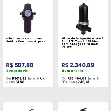
Filtro De Ar Com Duas
Filtro de irrigação Disco 3
Saídas Centurim Arprex
Pol. TFH Tipo H 120 Mesh
com Abraçadeira Inox
Irritec
R$ 587,88
R$ 2.340,89
à vista no
Pix
à vista no
Pix
10X
Ou
R$618,82
Em até
Ou
R$2.464,09
Em até
61,88
10X
246,41
de R$
de R$