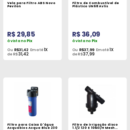
Vela para Filtro ABS Novo
Filtro de Combustível de
Pevilon
Plástico UN68 Avlis
R$ 29,85
R$ 36,09
à vista no
Pix
à vista no
Pix
1X
1X
Ou
R$31,42
Em até
Ou
R$37,99
Em até
31,42
37,99
de R$
de R$
Filtro para Caixa D'água
Filtro de irrigação disco
Acquabios Acqua Blue 230
1.1/2 120 E 10M3/H Mesh