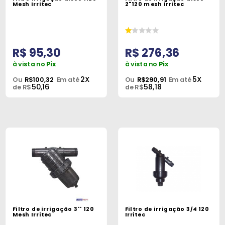
Máquinas
Mesh Irritec
2"120 mesh Irritec
Iluminação
Materiais
R$ 95,30
R$ 276,36
de
à vista no
Pix
à vista no
Pix
Construção
2X
5X
Ou
R$100,32
Em até
Ou
R$290,91
Em até
50,16
58,18
de R$
de R$
Materiais
Elétricos
Materiais
Hidráulicos
e
Pneumáticos
Tintas
e
Filtro de irrigação 3'' 120
Filtro de irrigação 3/4 120
Químicos
Mesh Irritec
Irritec