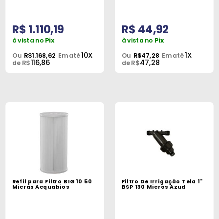
R$ 1.110,19
R$ 44,92
à vista no
Pix
à vista no
Pix
10X
1X
Ou
R$1.168,62
Em até
Ou
R$47,28
Em até
116,86
47,28
de R$
de R$
Refil para Filtro BIG 10 50
Filtro De Irrigação Tela 1"
Micras Acquabios
BSP 130 Micros Azud