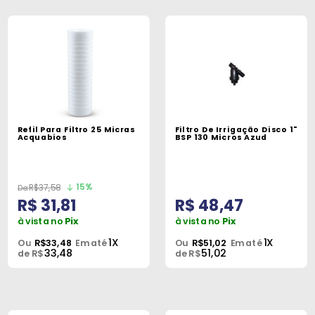
Refil Para Filtro 25 Micras
Filtro De Irrigação Disco 1"
Acquabios
BSP 130 Micros Azud
15%
R$37,58
R$ 31,81
R$ 48,47
à vista no
Pix
à vista no
Pix
1X
1X
Ou
R$33,48
Em até
Ou
R$51,02
Em até
33,48
51,02
de R$
de R$