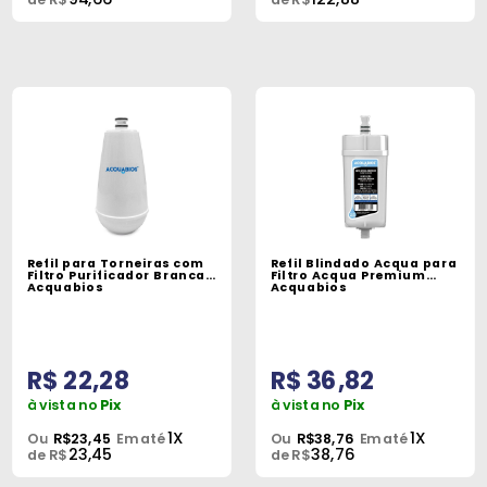
Refil para Torneiras com
Refil Blindado Acqua para
Filtro Purificador Branca
Filtro Acqua Premium
Acquabios
Acquabios
R$ 22,28
R$ 36,82
à vista no
Pix
à vista no
Pix
1X
1X
Ou
R$23,45
Em até
Ou
R$38,76
Em até
23,45
38,76
de R$
de R$