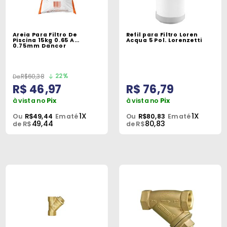
Areia Para Filtro De
Refil para Filtro Loren
Piscina 15kg 0.65 A
Acqua 5 Pol. Lorenzetti
0.75mm Dancor
22%
R$60,38
R$ 46,97
R$ 76,79
à vista no
Pix
à vista no
Pix
1X
1X
Ou
R$49,44
Em até
Ou
R$80,83
Em até
49,44
80,83
de R$
de R$