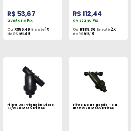
R$ 53,67
R$ 112,44
à vista no
Pix
à vista no
Pix
1X
2X
Ou
R$56,49
Em até
Ou
R$118,36
Em até
56,49
59,18
de R$
de R$
Filtro De Irrigação Disco
Filtro De Irrigação Tela
1.1/2120 Mesh Irritec
Inox 2120 Mesh Irritec