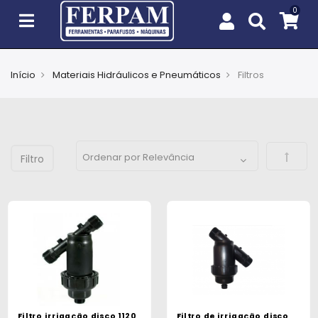
Início
Materiais Hidráulicos e Pneumáticos
Filtros
Agro
Casa
e
Defini
Jardim
EPIs
Fixação
e
Cobertura
Ferramentas
e
Filtro irrigação disco 1120
Filtro de irrigação disco