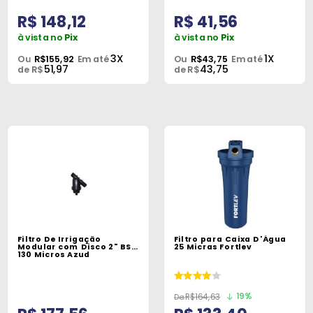
R$ 148,12
R$ 41,56
à vista no
Pix
à vista no
Pix
3X
1X
Ou
R$155,92
Em até
Ou
R$43,75
Em até
51,97
43,75
de R$
de R$
Filtro De Irrigação
Filtro para Caixa D'Água
Modular com Disco 2" BSP
25 Micras Fortlev
130 Micros Azud
19%
R$164,63