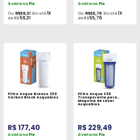
à vista no
Pix
à vista no
Pix
1X
1X
Ou
R$59,31
Em até
Ou
R$55,76
Em até
59,31
55,76
de R$
de R$
Filtro Acqua Branco 230
Filtro Acqua 230
Carbon Block Acquabios
Transparente para
Maquina de Lavar
Acquabios
R$ 177,40
R$ 229,49
à vista no
Pix
à vista no
Pix