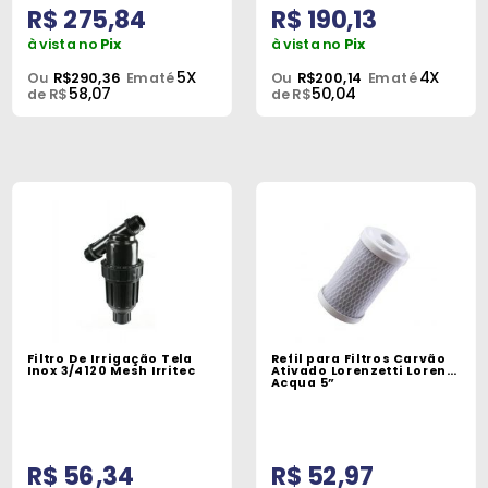
R$ 275,84
R$ 190,13
à vista no
Pix
à vista no
Pix
5X
4X
Ou
R$290,36
Em até
Ou
R$200,14
Em até
58,07
50,04
de R$
de R$
Filtro De Irrigação Tela
Refil para Filtros Carvão
Inox 3/4120 Mesh Irritec
Ativado Lorenzetti Loren
Acqua 5”
R$ 56,34
R$ 52,97