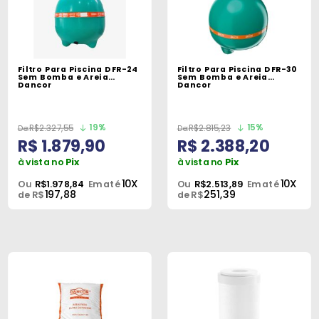
Filtro Para Piscina DFR-24
Filtro Para Piscina DFR-30
Sem Bomba e Areia
Sem Bomba e Areia
Dancor
Dancor
19%
15%
R$2.327,55
R$2.815,23
R$ 1.879,90
R$ 2.388,20
à vista no
Pix
à vista no
Pix
10X
10X
Ou
R$1.978,84
Em até
Ou
R$2.513,89
Em até
197,88
251,39
de R$
de R$